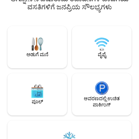
ಹೊಂದಿದೆ. ಇದು 3 ಗೆಸ್ಟ್‌ಗಳನ್ನು ಮಲಗಿಸುತ್ತದೆ.
ಮತ್ತು ಏರ್‌ಕಾನ್ ಮತ್ತು
ವಸತಿಗಳಿಗೆ ಜನಪ್ರಿಯ ಸೌಲಭ್ಯಗಳು
ಹೆಚ್ಚುವರಿ ಶುಲ್ಕದಲ್ಲಿ ಪಾರ್ಕಿಂಗ್ ಲಭ್ಯವಿದೆ. ಬಾಡಿಗೆ
ಆಧುನಿಕ ಸೌಲಭ್ಯಗಳಂ
ದರವು ಇವುಗಳನ್ನು ಒಳಗೊಂಡಿದೆ: ವಿದ್ಯುತ್;
ಬೆರಗುಗೊಳಿಸುವ ವಿಹಂಗ
ಲಿನೆನ್‌ಗಳು; ಟವೆಲ್‌ಗಳು; ವೈ-ಫೈ ಮತ್ತು A/C ★
ಮತ್ತು ಸೊಗಸಾದ ಒಳಾಂಗ
ಸ್ವಚ್ಛಗೊಳಿಸುವ ತಂಡವು ಸೋಂಕುನಿವಾರಕ ಮತ್ತು
ಬಹಿರಂಗವಾದ ಕಲ್ಲಿನೊಂ
ನೈರ್ಮಲ್ಯದಲ್ಲಿ ತರಬೇತಿ ಪಡೆದಿದೆ. ದೂರಗಳು: ರವೆಲ್ಲೊ
ಬಾತ್‌ರೂಮ್‌ಗಳು ಮತ್ತು
(3 ಕಿ .ಮೀ) ಅಮಾಲ್ಫಿ (1.5 ಕಿ .ಮೀ) ಅಟ್ರಾಣಿ (1 ಕಿ
ಹಳೆಯದಾದ ಸಿಂಕ್‌ನಂತಹ 
.ಮೀ) ಪೊಸಿಟಾನೊ (17 ಕಿ .ಮೀ) ಮಿನೋರಿ (2.5 ಕಿ
ಪಾತ್ರವನ್ನು ಸೇರಿಸುತ್ತವೆ
.ಮೀ) ಕ್ಯಾಪ್ರಿ ದ್ವೀಪ (ದೋಣಿಯ ಮೂಲಕ).
ಒಳಾಂಗಣವನ್ನು ಸಹ ಹೊ
ಅಡುಗೆ ಮನೆ
ವೈಫೈ
ಕರಾವಳಿ ದೃಶ್ಯಾವಳಿ 
ಆನಂದಿಸಲು ಸೂಕ್ತವಾಗಿ
ಆವರಣದಲ್ಲಿ ಉಚಿತ
ಪೂಲ್
ಪಾರ್ಕಿಂಗ್