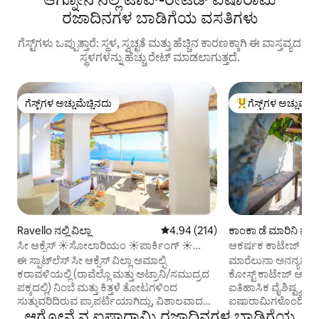
ರಜಾದಿನಗಳ ಬಾಡಿಗೆಯ ವಸತಿಗಳು
ಗೆಸ್ಟ್‌ಗಳು ಒಪ್ಪುತ್ತಾರೆ: ಸ್ಥಳ, ಸ್ವಚ್ಛತೆ ಮತ್ತು ಹೆಚ್ಚಿನ ಕಾರಣಕ್ಕಾಗಿ ಈ ವಾಸ್ತವ್ಯದ
ಸ್ಥಳಗಳನ್ನು ಹೆಚ್ಚು ರೇಟ್ ಮಾಡಲಾಗುತ್ತದೆ.
ಗೆಸ್ಟ್‌ಗಳ ಅಚ್ಚುಮೆಚ್ಚಿನದು
ಗೆಸ್ಟ್‌ಗಳ ಅಚ್ಚುಮೆಚ್
ಗೆಸ್ಟ್‌ಗಳ ಅಚ್ಚುಮೆಚ್ಚಿನದು
ಗೆಸ್ಟ್‌ಗಳಿಗೆ ಅತಿ ಹೆಚ್ಚು
Ravello ನಲ್ಲಿ ವಿಲ್ಲಾ
5 ರಲ್ಲಿ 4.94 ಸರಾಸರಿ ರೇಟಿಂಗ್, 214 ವಿ
4.94 (214)
ಕಾಂಕಾ ಡೆ ಮಾರಿನಿ ನಲ್ಲ
ಸೀ ಆಕ್ಸೆಸ್ ☀️ಸೋಲಾರಿಯಂ ☀️ಪಾರ್ಕಿಂಗ್ ☀️
ಆಕರ್ಷಕ ಕಾಟೇಜ್ ಮಾರೆಲ
ರವೆಲ್ಲೊ ಕಡಲತೀರ
ಈ ಸ್ಪಾಟ್‌ಲೆಸ್ ಸೀ ಆಕ್ಸೆಸ್ ವಿಲ್ಲಾ ಅಮಾಲ್ಫಿ
ಮಾರೆಲುನಾ ಅನನ್ಯವಾಗ
ಕರಾವಳಿಯಲ್ಲಿ (ರಾವೆಲ್ಲೊ ಮತ್ತು ಅಟ್ರಾನಿ/ಸಮುದ್ರದ
ಕೋಸ್ಟ್ ಕಾಟೇಜ್ ಆಗಿದ
ಪಕ್ಕದಲ್ಲಿ) ನಿಂಬೆ ಮತ್ತು ಕಿತ್ತಳೆ ತೋಟಗಳಿಂದ
ಐತಿಹಾಸಿಕ ವೈಶಿಷ್ಟ್ಯಗಳ
ಸುತ್ತುವರಿದಿರುವ ಪ್ರಾಪರ್ಟಿಯಾಗಿದ್ದು, ವಿಶಾಲವಾದ
ಐಷಾರಾಮಿಗಳೊಂದಿಗೆ ಸ
ಆಗ್ನೋನೆ ನ ಐಷಾರಾಮಿ ರಜಾದಿನಗಳ ಬಾಡಿಗೆಯ
ಸೋಲಾರಿಯಂ ಮತ್ತು ಸಮುದ್ರಕ್ಕೆ ನೇರ ಪ್ರವೇಶವನ್ನು
ಚೆಸ್ಟ್‌ನಟ್ ಕಿರಣಗಳು