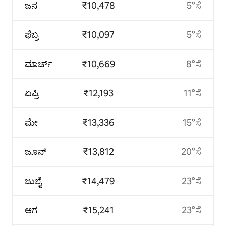
ಜನ
₹10,478
5°ಸೆ
ಫೆಬ್ರ
₹10,097
5°ಸೆ
ಮಾರ್ಚ್
₹10,669
8°ಸೆ
ಏಪ್ರಿ
₹12,193
11°ಸೆ
ಮೇ
₹13,336
15°ಸೆ
ಜೂನ್
₹13,812
20°ಸೆ
ಜುಲೈ
₹14,479
23°ಸೆ
ಆಗ
₹15,241
23°ಸೆ