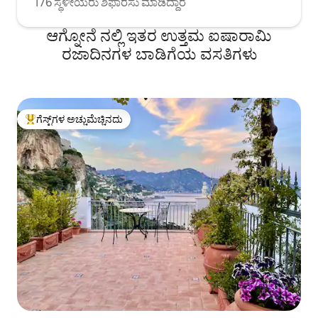
176 ಸ್ಥಳೀಯರು ಶಿಫಾರಸು ಮಾಡಿದ್ದಾರೆ
ಆಗ್ನೋನೆ ನಲ್ಲಿ ಇತರ ಉತ್ತಮ ಐಷಾರಾಮಿ
ರಜಾದಿನಗಳ ಬಾಡಿಗೆಯ ವಸತಿಗಳು
ಗೆಸ್ಟ್‌ಗಳ ಅಚ್ಚುಮೆಚ್ಚಿನದು
ಗೆಸ್ಟ್‌ಗಳಿಗೆ ಅತಿ ಹೆಚ್ಚು ಅಚ್ಚುಮೆಚ್ಚಿನದು