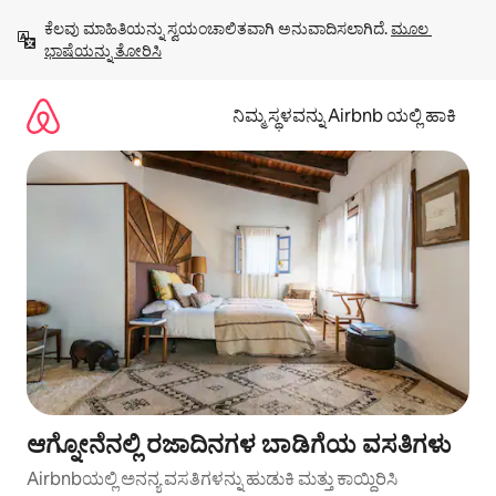
ವಿಷಯಕ್ಕೆ
ಕೆಲವು ಮಾಹಿತಿಯನ್ನು ಸ್ವಯಂಚಾಲಿತವಾಗಿ ಅನುವಾದಿಸಲಾಗಿದೆ. 
ಮೂಲ 
ಹೋಗಿ
ಭಾಷೆಯನ್ನು ತೋರಿಸಿ
ನಿಮ್ಮ ಸ್ಥಳವನ್ನು Airbnb ಯಲ್ಲಿ ಹಾಕಿ
ಆಗ್ನೋನೆನಲ್ಲಿ ರಜಾದಿನಗಳ ಬಾಡಿಗೆಯ ವಸತಿಗಳು
Airbnbಯಲ್ಲಿ ಅನನ್ಯ ವಸತಿಗಳನ್ನು ಹುಡುಕಿ ಮತ್ತು ಕಾಯ್ದಿರಿಸಿ