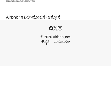
ರಜಾದಿನದ ಬಾಡಿಗೆಗಳು
Airbnb
ಇಟಲಿ
ಮೋಲಿಸೆ
ಆಗ್ನೋನೆ
© 2026 Airbnb, Inc.
ಗೌಪ್ಯತೆ
ನಿಯಮಗಳು