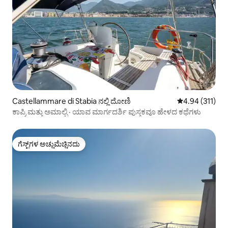
Castellammare di Stabia ನಲ್ಲಿ ದೋಣಿ
5 ರಲ್ಲಿ 4.94 ಸರಾ
4.94 (311)
ಕಾಪ್ರಿ ಮತ್ತು ಅಮಾಲ್ಫಿ · ಯಾವ ಮಾರ್ಗದರ್ಶಿ ಪುಸ್ತಕವೂ ಹೇಳದ ಕಥೆಗಳು
ಗೆಸ್ಟ್‌ಗಳ ಅಚ್ಚುಮೆಚ್ಚಿನದು
ಗೆಸ್ಟ್‌ಗಳ ಅಚ್ಚುಮೆಚ್ಚಿನದು