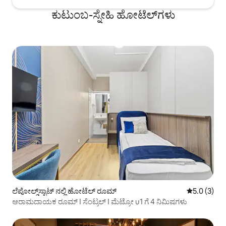
ಕುಟುಂಬ-ಸ್ನೇಹಿ ಹೋಟೆಲ್‌ಗಳು
ಲೆಪೋಲ್ಡ್‌ಸ್ಟಾಟ್ ನಲ್ಲಿ ಹೋಟೆಲ್ ರೂಮ್
5 ರಲ್ಲಿ 5.0 
5.0 (3)
ಆರಾಮದಾಯಕ ರೂಮ್ I ಸೆಂಟ್ರಲ್ I ಮೆಟ್ರೋ u1 ಗೆ 4 ನಿಮಿಷಗಳು