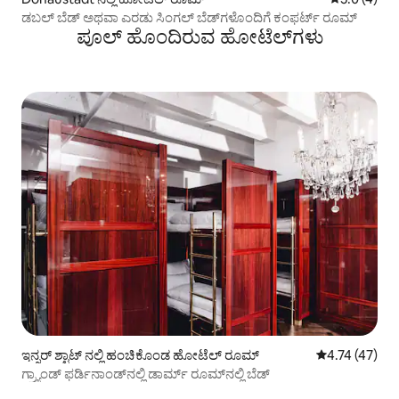
ಡಬಲ್ ಬೆಡ್ ಅಥವಾ ಎರಡು ಸಿಂಗಲ್ ಬೆಡ್‌ಗಳೊಂದಿಗೆ ಕಂಫರ್ಟ್ ರೂಮ್
ಪೂಲ್ ಹೊಂದಿರುವ ಹೋಟೆಲ್‌ಗಳು
ಇನ್ನರ್ ಶ್ಟಾಟ್ ನಲ್ಲಿ ಹಂಚಿಕೊಂಡ ಹೋಟೆಲ್ ರೂಮ್
5 ರಲ್ಲಿ 4.74 ಸರ
4.74 (47)
ಗ್ರ್ಯಾಂಡ್ ಫರ್ಡಿನಾಂಡ್‌ನಲ್ಲಿ ಡಾರ್ಮ್ ರೂಮ್‌ನಲ್ಲಿ ಬೆಡ್