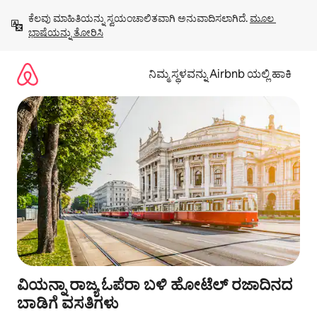
ವಿಷಯಕ್ಕೆ
ಕೆಲವು ಮಾಹಿತಿಯನ್ನು ಸ್ವಯಂಚಾಲಿತವಾಗಿ ಅನುವಾದಿಸಲಾಗಿದೆ. 
ಮೂಲ 
ಹೋಗಿ
ಭಾಷೆಯನ್ನು ತೋರಿಸಿ
ನಿಮ್ಮ ಸ್ಥಳವನ್ನು Airbnb ಯಲ್ಲಿ ಹಾಕಿ
ವಿಯನ್ನಾ ರಾಜ್ಯ ಓಪೆರಾ ಬಳಿ ಹೋಟೆಲ್ ರಜಾದಿನದ
ಬಾಡಿಗೆ ವಸತಿಗಳು