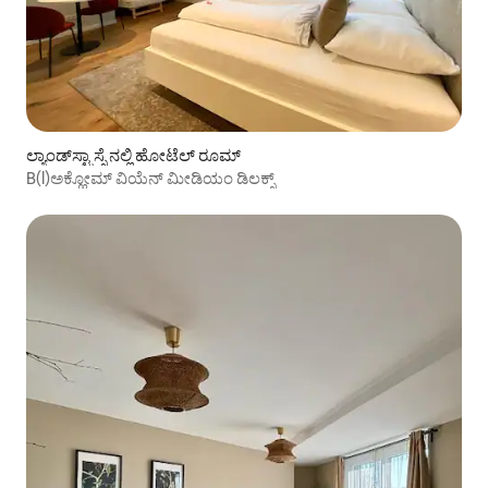
ಲ್ಯಾಂಡ್‌ಸ್ಟ್ರಾಸ್ಸೆ ನಲ್ಲಿ ಹೋಟೆಲ್ ರೂಮ್
B(l)ಅಕ್ಹೋಮ್ ವಿಯೆನ್ ಮೀಡಿಯಂ ಡಿಲಕ್ಸ್