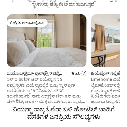
ಸ್ಥಳಗಳನ್ನು ಹೆಚ್ಚು ರೇಟ್ ಮಾಡಲಾಗುತ್ತದೆ.
ಗೆಸ್ಟ್‌ಗಳ ಅಚ್ಚುಮೆಚ್ಚಿನದು
ಗೆಸ್ಟ್‌ಗಳ ಅಚ್ಚುಮೆಚ್ಚಿನದು
ರೂಡೋಲ್ಫ್‌ಶೈಮ್-ಫುನ್‌ಫ್ಹೌಸ್ ನಲ್ಲಿ
5 ರಲ್ಲಿ 5.0 ಸರಾಸರಿ ರೇಟಿಂಗ್, 7 ವಿ
5.0 (7)
ಹಿಯೆಟ್ಜಿಂಗ್ ನಲ್ಲಿ ಹ
ಹೋಟೆಲ್ ರೂಮ್
ಇನ್ ದಿ ಹಾರ್ಟ್ ಆಫ್ ವಿಯೆನ್ನಾ Nr: 9
Limehome ವಿಯೆನ್ನಾ ಶ
ನಮ್ಮ ಸ್ಥಳವು ವಿಯೆನ್ನಾದಲ್ಲಿದೆ ಮತ್ತು ಸ್ಕಾನ್‌ಬ್ರನ್
ಲೈಮ್‌ಹೋಮ್‌ನಲ್ಲಿ, ಪ್
ಅರಮನೆಯನ್ನು 15 ನಿಮಿಷಗಳ ನಡಿಗೆಗೆ
ಉತ್ತಮ ಸ್ಥಳಕ್ಕೆ ಅರ್ಹರ
ತಲುಪಬಹುದು. ನಾವು ಎಕ್ಸ್‌ಪ್ರೆಸ್ ಚೆಕ್-ಇನ್ ಮತ್ತು
ಹಿಂತಿರುಗಲು ಎದುರು ನೋಡ
ಚೆಕ್-ಔಟ್, ಅಲರ್ಜಿ-ಮುಕ್ತ ರೂಮ್‌ಗಳು, ಉದ್ಯಾನ,
ಹೂಡಲು ವಿನ್ಯಾಸಗೊಳಿಸ
ಪ್ರಾಪರ್ಟಿಯ ಉದ್ದಕ್ಕೂ ಉಚಿತ ವೈಫೈ ಮತ್ತು ಟೆರೇಸ್
ಮನೆಯಿಂದ ದೂರದಲ್ಲಿ
ವಿಯನ್ನಾ ರಾಜ್ಯ ಓಪೆರಾ ಬಳಿ ಹೋಟೆಲ್ ಬಾಡಿಗೆ
ಅನ್ನು ಒದಗಿಸುತ್ತೇವೆ. ಆಳವಾದ ವಿಶ್ರಾಂತಿಯನ್ನು
ಹುಡುಕುತ್ತಿರಲಿ ಅಥವ
ವಸತಿಗಳ ಜನಪ್ರಿಯ ಸೌಲಭ್ಯಗಳು
ಒದಗಿಸುವುದರ ಹೊರತಾಗಿ, ನಿಮ್ಮ ವಿಯೆನ್ನಾ ಭೇಟಿಯ
ಸ್ಥಳವನ್ನು ಹುಡುಕುತ್ತಿರಲಿ
ಪ್ರತಿ ಕ್ಷಣವನ್ನು ನೀವು ಆನಂದಿಸಬೇಕೆಂದು ನಾವು
ಅಪಾರ್ಟ್‌ಮೆಂಟ್‌ಗಳು ವಿ