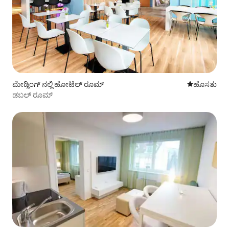
ಮೇಡ್ಲಿಂಗ್ ನಲ್ಲಿ ಹೋಟೆಲ್ ರೂಮ್
ವಾಸ್ತವ್ಯ ಹೂ
ಹೊಸತು
ಡಬಲ್ ರೂಮ್