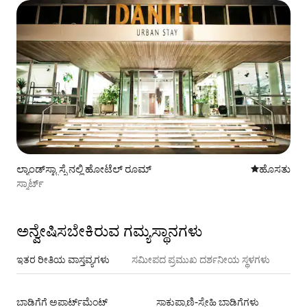
ಲ್ಯಾಂಡ್‌ಸ್ಟ್ರಾಸ್ಸೆ ನಲ್ಲಿ ಹೋಟೆಲ್ ರೂಮ್
ವಾಸ್ತವ್ಯ ಹೂ
ಹೊಸತು
ಸ್ಮಾರ್ಟ್
ಅನ್ವೇಷಿಸಬೇಕಿರುವ ಗಮ್ಯಸ್ಥಾನಗಳು
ಇತರ ರೀತಿಯ ವಾಸ್ತವ್ಯಗಳು
ಸಮೀಪದ ಪ್ರಮುಖ ದರ್ಶನೀಯ ಸ್ಥಳಗಳು
ಬಾಡಿಗೆಗೆ ಅಪಾರ್ಟ್‌ಮೆಂಟ್‌
ಸಾಕುಪ್ರಾಣಿ-ಸ್ನೇಹಿ ಬಾಡಿಗೆಗಳು