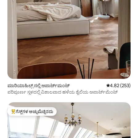
ಮಾರಿಯಾಹಿಲ್ಫ್ ನಲ್ಲಿ ಅಪಾರ್ಟ್‌ಮಂಟ್
5 ರಲ್ಲಿ 4.82 ಸರಾ
4.82 (253)
ಪರಿಪೂರ್ಣ ಸ್ಥಳದಲ್ಲಿ ವಿಶಾಲವಾದ ಹಳೆಯ ಶೈಲಿಯ ಅಪಾರ್ಟ್‌ಮೆಂಟ್
ಗೆಸ್ಟ್‌ಗಳ ಅಚ್ಚುಮೆಚ್ಚಿನದು
ಗೆಸ್ಟ್‌ಗಳಿಗೆ ಅತಿ ಹೆಚ್ಚು ಅಚ್ಚುಮೆಚ್ಚಿನದು