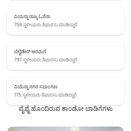
ವಿಯನ್ನಾ ರಾಜ್ಯ ಓಪೆರಾ
758 ಸ್ಥಳೀಯರು ಶಿಫಾರಸು ಮಾಡಿದ್ದಾರೆ
ಬೆಲ್ವೆಡೇರ್ ಅರಮನೆ
797 ಸ್ಥಳೀಯರು ಶಿಫಾರಸು ಮಾಡಿದ್ದಾರೆ
ವಿಯೆನ್ನಾ ನಗರ ಸಭಾಂಗಣ
175 ಸ್ಥಳೀಯರು ಶಿಫಾರಸು ಮಾಡಿದ್ದಾರೆ
ವೈಫೈ ಹೊಂದಿರುವ ಕಾಂಡೋ ಬಾಡಿಗೆಗಳು