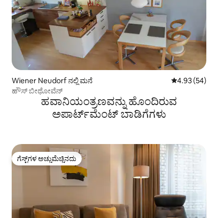
Wiener Neudorf ನಲ್ಲಿ ಮನೆ
5 ರಲ್ಲಿ 4.93 ಸರ
4.93 (54)
ಹೌಸ್ ಬೀಥೋವೆನ್
ಹವಾನಿಯಂತ್ರಣವನ್ನು ಹೊಂದಿರುವ
ಅಪಾರ್ಟ್‌ಮೆಂಟ್‌ ಬಾಡಿಗೆಗಳು
ಗೆಸ್ಟ್‌ಗಳ ಅಚ್ಚುಮೆಚ್ಚಿನದು
ಗೆಸ್ಟ್‌ಗಳ ಅಚ್ಚುಮೆಚ್ಚಿನದು