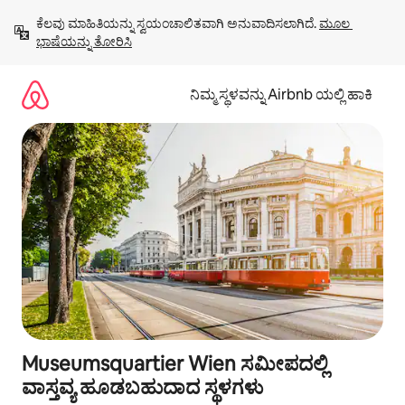
ವಿಷಯಕ್ಕೆ
ಕೆಲವು ಮಾಹಿತಿಯನ್ನು ಸ್ವಯಂಚಾಲಿತವಾಗಿ ಅನುವಾದಿಸಲಾಗಿದೆ. 
ಮೂಲ 
ಹೋಗಿ
ಭಾಷೆಯನ್ನು ತೋರಿಸಿ
ನಿಮ್ಮ ಸ್ಥಳವನ್ನು Airbnb ಯಲ್ಲಿ ಹಾಕಿ
Museumsquartier Wien ಸಮೀಪದಲ್ಲಿ
ವಾಸ್ತವ್ಯ ಹೂಡಬಹುದಾದ ಸ್ಥಳಗಳು