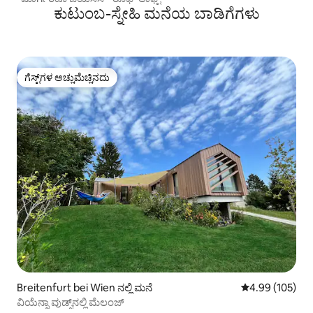
ಕುಟುಂಬ-ಸ್ನೇಹಿ ಮನೆಯ ಬಾಡಿಗೆಗಳು
ಗೆಸ್ಟ್‌ಗಳ ಅಚ್ಚುಮೆಚ್ಚಿನದು
ಗೆಸ್ಟ್‌ಗಳ ಅಚ್ಚುಮೆಚ್ಚಿನದು
Breitenfurt bei Wien ನಲ್ಲಿ ಮನೆ
5 ರಲ್ಲಿ 4.99 ಸರಾ
4.99 (105)
ವಿಯೆನ್ನಾ ವುಡ್ಸ್‌ನಲ್ಲಿ ಮೆಲಂಜ್