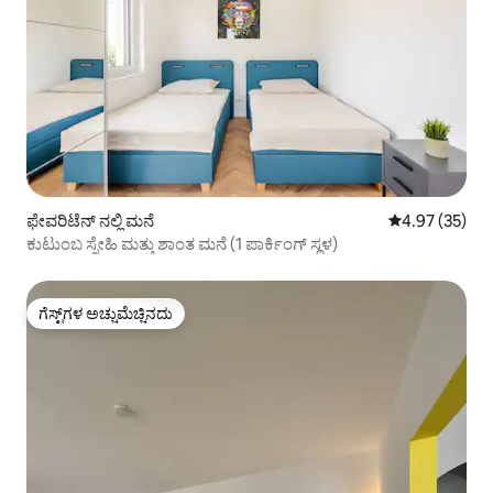
ಫೇವರಿಟೆನ್ ನಲ್ಲಿ ಮನೆ
5 ರಲ್ಲಿ 4.97 ಸರ
4.97 (35)
ಕುಟುಂಬ ಸ್ನೇಹಿ ಮತ್ತು ಶಾಂತ ಮನೆ (1 ಪಾರ್ಕಿಂಗ್ ಸ್ಥಳ)
ಗೆಸ್ಟ್‌ಗಳ ಅಚ್ಚುಮೆಚ್ಚಿನದು
ಗೆಸ್ಟ್‌ಗಳ ಅಚ್ಚುಮೆಚ್ಚಿನದು