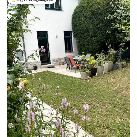
ಗೆಸ್ಟ್‌ಗಳಿಗೆ ಅತಿ ಹೆಚ್ಚು ಅಚ್ಚುಮೆಚ್ಚಿನದು