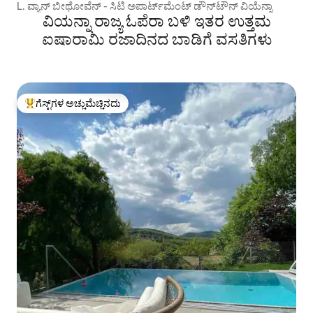
L. ವ್ಯಾನ್ ಬೀಥೋವೆನ್ - ಸಿಟಿ ಅಪಾರ್ಟ್‌ಮೆಂಟ್ ಡೌನ್‌ಟೌನ್ ವಿಯೆನ್ನಾ
ವಿಯನ್ನಾ ರಾಜ್ಯ ಓಪೆರಾ ಬಳಿ ಇತರ ಉತ್ತಮ
ಐಷಾರಾಮಿ ರಜಾದಿನದ ಬಾಡಿಗೆ ವಸತಿಗಳು
ಗೆಸ್ಟ್‌ಗಳ ಅಚ್ಚುಮೆಚ್ಚಿನದು
ಗೆಸ್ಟ್‌ಗಳಿಗೆ ಅತಿ ಹೆಚ್ಚು ಅಚ್ಚುಮೆಚ್ಚಿನದು