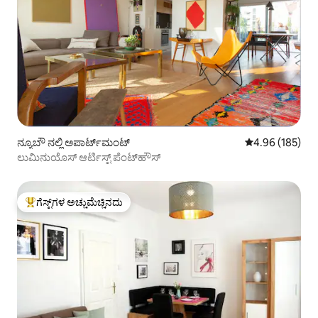
ನ್ಯೂಬೌ ನಲ್ಲಿ ಅಪಾರ್ಟ್‌ಮಂಟ್
5 ರಲ್ಲಿ 4.96 ಸರಾ
4.96 (185)
ಲುಮಿನುಯೊಸ್ ಆರ್ಟಿಸ್ಟ್ ಪೆಂಟ್‌ಹೌಸ್
ಗೆಸ್ಟ್‌ಗಳ ಅಚ್ಚುಮೆಚ್ಚಿನದು
ಗೆಸ್ಟ್‌ಗಳಿಗೆ ಅತಿ ಹೆಚ್ಚು ಅಚ್ಚುಮೆಚ್ಚಿನದು