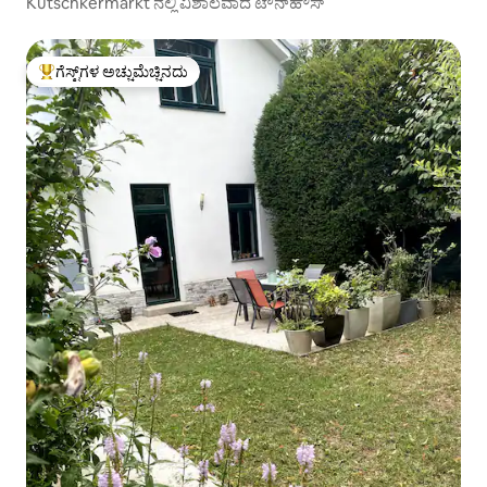
Kutschkermarkt ನಲ್ಲಿ ವಿಶಾಲವಾದ ಟೌನ್‌ಹೌಸ್
ಗೆಸ್ಟ್‌ಗಳ ಅಚ್ಚುಮೆಚ್ಚಿನದು
ಗೆಸ್ಟ್‌ಗಳಿಗೆ ಅತಿ ಹೆಚ್ಚು ಅಚ್ಚುಮೆಚ್ಚಿನದು