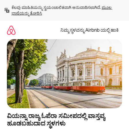
ವಿಷಯಕ್ಕೆ
ಕೆಲವು ಮಾಹಿತಿಯನ್ನು ಸ್ವಯಂಚಾಲಿತವಾಗಿ ಅನುವಾದಿಸಲಾಗಿದೆ. 
ಮೂಲ 
ಹೋಗಿ
ಭಾಷೆಯನ್ನು ತೋರಿಸಿ
ನಿಮ್ಮ ಸ್ಥಳವನ್ನು Airbnb ಯಲ್ಲಿ ಹಾಕಿ
ವಿಯನ್ನಾ ರಾಜ್ಯ ಓಪೆರಾ ಸಮೀಪದಲ್ಲಿ ವಾಸ್ತವ್ಯ
ಹೂಡಬಹುದಾದ ಸ್ಥಳಗಳು