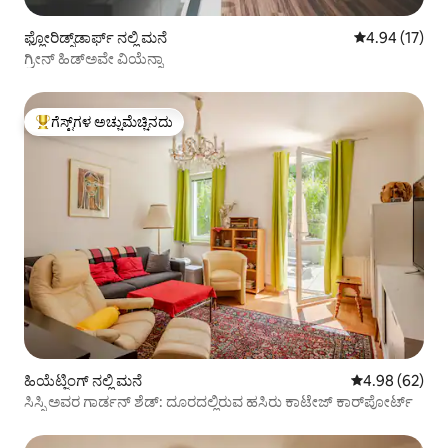
ಫ್ಲೋರಿಡ್ಸ್‌ಡಾರ್ಫ್ ನಲ್ಲಿ ಮನೆ
5 ರಲ್ಲಿ 4.94 ಸರ
4.94 (17)
ಗ್ರೀನ್ ಹಿಡ್‌ಅವೇ ವಿಯೆನ್ನಾ
ಗೆಸ್ಟ್‌ಗಳ ಅಚ್ಚುಮೆಚ್ಚಿನದು
ಗೆಸ್ಟ್‌ಗಳಿಗೆ ಅತಿ ಹೆಚ್ಚು ಅಚ್ಚುಮೆಚ್ಚಿನದು
ಹಿಯೆಟ್ಜಿಂಗ್ ನಲ್ಲಿ ಮನೆ
5 ರಲ್ಲಿ 4.98 ಸರ
4.98 (62)
ಸಿಸ್ಸಿ ಅವರ ಗಾರ್ಡನ್ ಶೆಡ್: ದೂರದಲ್ಲಿರುವ ಹಸಿರು ಕಾಟೇಜ್ ಕಾರ್‌ಪೋರ್ಟ್