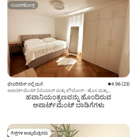
ಸೂಪರ್‌ಹೋಸ್ಟ್
ಸೂಪರ್‌ಹೋಸ್ಟ್
ಫೇವರಿಟೆನ್ ನಲ್ಲಿ ಮನೆ
5 ರಲ್ಲಿ 4.96 ಸರ
4.96 (23)
ಅಪಾರ್ಟ್‌ಮೆಂಟ್ ವಿವಿಯಾನ್ ಮತ್ತು ಪೌಲೋಸ್ - ಹೊಸ ಮತ್ತು
ಹವಾನಿಯಂತ್ರಣವನ್ನು ಹೊಂದಿರುವ
ಟೆರೇಸ್‌ನೊಂದಿಗೆ #1
ಅಪಾರ್ಟ್‌ಮೆಂಟ್‌ ಬಾಡಿಗೆಗಳು
ಗೆಸ್ಟ್‌ಗಳ ಅಚ್ಚುಮೆಚ್ಚಿನದು
ಗೆಸ್ಟ್‌ಗಳ ಅಚ್ಚುಮೆಚ್ಚಿನದು