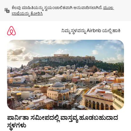
ವಿಷಯಕ್ಕೆ
ಕೆಲವು ಮಾಹಿತಿಯನ್ನು ಸ್ವಯಂಚಾಲಿತವಾಗಿ ಅನುವಾದಿಸಲಾಗಿದೆ. 
ಮೂಲ 
ಹೋಗಿ
ಭಾಷೆಯನ್ನು ತೋರಿಸಿ
ನಿಮ್ಮ ಸ್ಥಳವನ್ನು Airbnb ಯಲ್ಲಿ ಹಾಕಿ
ಪಾರ್ನಿತಾ ಸಮೀಪದಲ್ಲಿ ವಾಸ್ತವ್ಯ ಹೂಡಬಹುದಾದ
ಸ್ಥಳಗಳು