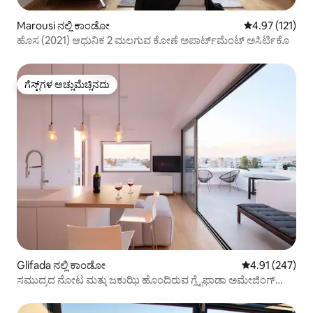
Marousi ನಲ್ಲಿ ಕಾಂಡೋ
5 ರಲ್ಲಿ 4.97 ಸರಾ
4.97 (121)
ಹೊಸ (2021) ಆಧುನಿಕ 2 ಮಲಗುವ ಕೋಣೆ ಅಪಾರ್ಟ್‌ಮೆಂಟ್ ಅಸಿರ್ಟಿಕೊ
ಗೆಸ್ಟ್‌ಗಳ ಅಚ್ಚುಮೆಚ್ಚಿನದು
ಗೆಸ್ಟ್‌ಗಳ ಅಚ್ಚುಮೆಚ್ಚಿನದು
Glifada ನಲ್ಲಿ ಕಾಂಡೋ
5 ರಲ್ಲಿ 4.91 ಸರಾ
4.91 (247)
ಸಮುದ್ರದ ನೋಟ ಮತ್ತು ಜಕುಝಿ ಹೊಂದಿರುವ ಗ್ಲೈಫಾಡಾ ಅಮೇಜಿಂಗ್
ಸೂಟ್