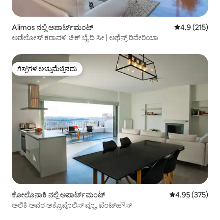
Alimos ನಲ್ಲಿ ಅಪಾರ್ಟ್‌ಮಂಟ್
5 ರಲ್ಲಿ 4.9 ಸರಾ
4.9 (215)
ಅಡೆಲೋಸ್ ಕರಾವಳಿ ಚಿಕ್ ಬೈ ದಿ ಸೀ | ಅಥೆನ್ಸ್ ರಿವೇರಿಯಾ
ಗೆಸ್ಟ್‌ಗಳ ಅಚ್ಚುಮೆಚ್ಚಿನದು
ಗೆಸ್ಟ್‌ಗಳ ಅಚ್ಚುಮೆಚ್ಚಿನದು
ಕೋಲೊನಾಕಿ ನಲ್ಲಿ ಅಪಾರ್ಟ್‌ಮಂಟ್
5 ರಲ್ಲಿ 4.95 ಸರಾ
4.95 (375)
ಅಲಿಕಿ ಅವರ ಅಕ್ರೊಪೊಲಿಸ್ ವ್ಯೂ, ಪೆಂಟ್‌ಹೌಸ್