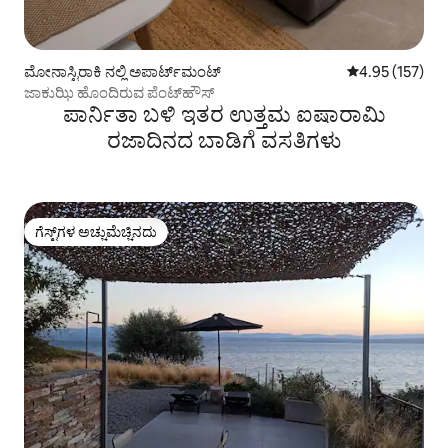
ಮೋನಾಸ್ಟಿರಾಕಿ ನಲ್ಲಿ ಅಪಾರ್ಟ್‌ಮಂಟ್
5 ರಲ್ಲಿ 4.95 ಸರಾ
4.95 (157)
ಜಾಕುಝಿ ಹೊಂದಿರುವ ಪೆಂಟ್‌ಹೌಸ್
ಪಾರ್ನಿತಾ ಬಳಿ ಇತರ ಉತ್ತಮ ಐಷಾರಾಮಿ
ರಜಾದಿನದ ಬಾಡಿಗೆ ವಸತಿಗಳು
ಗೆಸ್ಟ್‌ಗಳ ಅಚ್ಚುಮೆಚ್ಚಿನದು
ಗೆಸ್ಟ್‌ಗಳ ಅಚ್ಚುಮೆಚ್ಚಿನದು