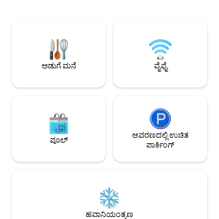
ಕುಟುಂಬಗಳಿಗೆ ಸೂಕ್ತವಾಗ
ಪೋಸಿಡಾನ್‌ನ ಸಾಂಪ್ರದಾಯಿಕ ದೇವಾಲಯವು
ಬೇರೆಲ್ಲಿಯೂ ಕಾಣುವುದಿ
ಕೇವಲ 10 ನಿಮಿಷಗಳ ಡ್ರೈವ್ ದೂರದಲ್ಲಿದೆ. ಲಾವ್ರಿಯೊ
ನೈಸರ್ಗಿಕ ಬೆಳಕಿನಿಂದ ಸ್ಥಳವ
ನಗರವನ್ನು ಸುಲಭವಾಗಿ ಪ್ರವೇಶಿಸಬಹುದು, ಕಾರಿನ
ಮತ್ತು ತೆರೆದ ಆಕಾಶವನ್ನ
ಮೂಲಕ 4 ನಿಮಿಷಗಳಿಗಿಂತ ಕಡಿಮೆ. ಸುತ್ತಮುತ್ತಲಿನ
ಅಪರೂಪದ ನಗರ ವೀಕ್ಷಣೆ
ಪ್ರದೇಶವು ಬೆರಗುಗೊಳಿಸುವ ಕಡಲತೀರಗಳನ್ನು
ಮಾಡುವ ಒಂದು ರೀತಿಯ ವ
ಹೊಂದಿದೆ. ಹತ್ತಿರದ ಕಡಲತೀರವು 2 ನಿಮಿಷಗಳ
ದೂರದಲ್ಲಿದೆ, ಈ ಪ್ರದೇಶದ ಅತ್ಯಂತ ಜನಪ್ರಿಯ ಮತ್ತು
ಅಡುಗೆ ಮನೆ
ವೈಫೈ
ಉತ್ತಮವಾಗಿ ನೇಮಿಸಲ್ಪಟ್ಟಿದೆ ಎಂದು
ಹೆಸರುವಾಸಿಯಾಗಿದೆ.
ಆವರಣದಲ್ಲಿ ಉಚಿತ
ಪೂಲ್
ಪಾರ್ಕಿಂಗ್
ಹವಾನಿಯಂತ್ರಣ