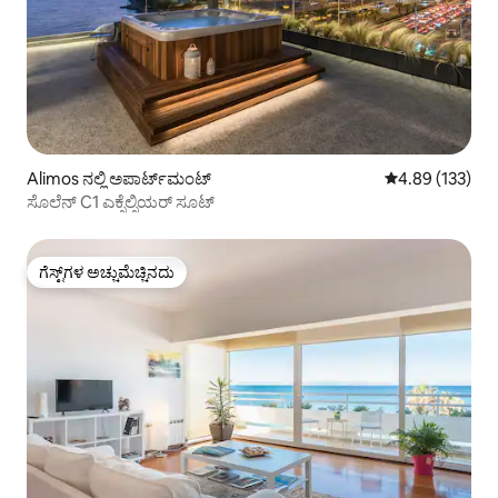
Alimos ನಲ್ಲಿ ಅಪಾರ್ಟ್‌ಮಂಟ್
5 ರಲ್ಲಿ 4.89 ಸರಾ
4.89 (133)
ಸೊಲೆನ್ C1 ಎಕ್ಸೆಲ್ಸಿಯರ್ ಸೂಟ್
ಗೆಸ್ಟ್‌ಗಳ ಅಚ್ಚುಮೆಚ್ಚಿನದು
ಗೆಸ್ಟ್‌ಗಳ ಅಚ್ಚುಮೆಚ್ಚಿನದು