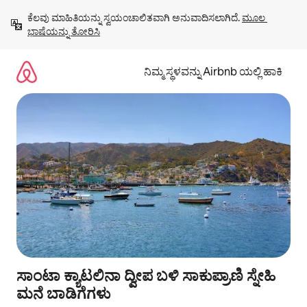
ವಿಷಯಕ್ಕೆ
ಕೆಲವು ಮಾಹಿತಿಯನ್ನು ಸ್ವಯಂಚಾಲಿತವಾಗಿ ಅನುವಾದಿಸಲಾಗಿದೆ. 
ಮೂಲ 
ಹೋಗಿ
ಭಾಷೆಯನ್ನು ತೋರಿಸಿ
ನಿಮ್ಮ ಸ್ಥಳವನ್ನು Airbnb ಯಲ್ಲಿ ಹಾಕಿ
ಸಾಂಟಾ ಕ್ಯಾಟಲಿನಾ ದ್ವೀಪ ಬಳಿ ಸಾಕುಪ್ರಾಣಿ ಸ್ನೇಹಿ
ಮನೆ ಬಾಡಿಗೆಗಳು