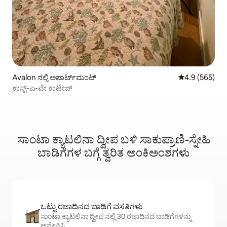
Avalon ನಲ್ಲಿ ಅಪಾರ್ಟ್‌ಮಂಟ್
5 ರಲ್ಲಿ 4.9 ಸರಾ
4.9 (565)
ಕಾಸ್ಟ್-ಎ-ವೇ ಕಾಟೇಜ್
ಸಾಂಟಾ ಕ್ಯಾಟಲಿನಾ ದ್ವೀಪ ಬಳಿ ಸಾಕುಪ್ರಾಣಿ-ಸ್ನೇಹಿ
ಬಾಡಿಗೆಗಳ ಬಗ್ಗೆ ತ್ವರಿತ ಅಂಕಿಅಂಶಗಳು
ಒಟ್ಟು ರಜಾದಿನದ ಬಾಡಿಗೆ ವಸತಿಗಳು
ಸಾಂಟಾ ಕ್ಯಾಟಲಿನಾ ದ್ವೀಪ ನಲ್ಲಿ 30 ರಜಾದಿನದ ಬಾಡಿಗೆಗಳನ್ನು
ಅನ್ವೇಷಿಸಿ