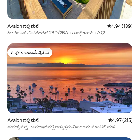
Avalon ನಲ್ಲಿ ಮನೆ
5 ರಲ್ಲಿ 4.94 ಸರಾ
4.94 (189)
ಹಿಲ್‌ಟಾಪ್ ಪೆಂಟ್‌ಹೌಸ್ 2BD/2BA +ಗಾಲ್ಫ್ ಕಾರ್ಟ್+AC!
ಗೆಸ್ಟ್‌ಗಳ ಅಚ್ಚುಮೆಚ್ಚಿನದು
ಗೆಸ್ಟ್‌ಗಳ ಅಚ್ಚುಮೆಚ್ಚಿನದು
Avalon ನಲ್ಲಿ ಮನೆ
5 ರಲ್ಲಿ 4.97 ಸರಾ
4.97 (215)
ಈಗಲ್ಸ್ ನೆಸ್ಟ್ | ಅವಲಾನ್‌ನಲ್ಲಿ ಅತ್ಯುತ್ತಮ ವಿಹಂಗಮ ನೋಟಕ್ಕೆ ಮತ
ಚಲಾಯಿಸಲಾಗಿದೆ