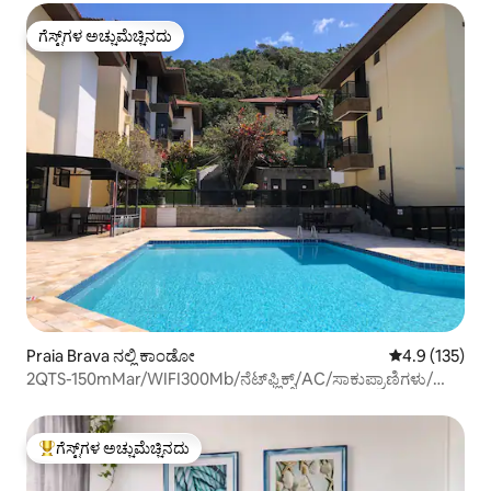
ಗೆಸ್ಟ್‌ಗಳ ಅಚ್ಚುಮೆಚ್ಚಿನದು
ಗೆಸ್ಟ್‌ಗಳ ಅಚ್ಚುಮೆಚ್ಚಿನದು
Praia Brava ನಲ್ಲಿ ಕಾಂಡೋ
5 ರಲ್ಲಿ 4.9 ಸರಾ
4.9 (135)
2QTS-150mMar/WIFI300Mb/ನೆಟ್‌ಫ್ಲಿಕ್ಸ್/AC/ಸಾಕುಪ್ರಾಣಿಗಳು/
ಟೆನಿಸ್
ಗೆಸ್ಟ್‌ಗಳ ಅಚ್ಚುಮೆಚ್ಚಿನದು
ಗೆಸ್ಟ್‌ಗಳಿಗೆ ಅತಿ ಹೆಚ್ಚು ಅಚ್ಚುಮೆಚ್ಚಿನದು