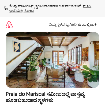
ವಿಷಯಕ್ಕೆ
ಕೆಲವು ಮಾಹಿತಿಯನ್ನು ಸ್ವಯಂಚಾಲಿತವಾಗಿ ಅನುವಾದಿಸಲಾಗಿದೆ. 
ಮೂಲ 
ಹೋಗಿ
ಭಾಷೆಯನ್ನು ತೋರಿಸಿ
ನಿಮ್ಮ ಸ್ಥಳವನ್ನು Airbnb ಯಲ್ಲಿ ಹಾಕಿ
Praia do Mariscal ಸಮೀಪದಲ್ಲಿ ವಾಸ್ತವ್ಯ
ಹೂಡಬಹುದಾದ ಸ್ಥಳಗಳು