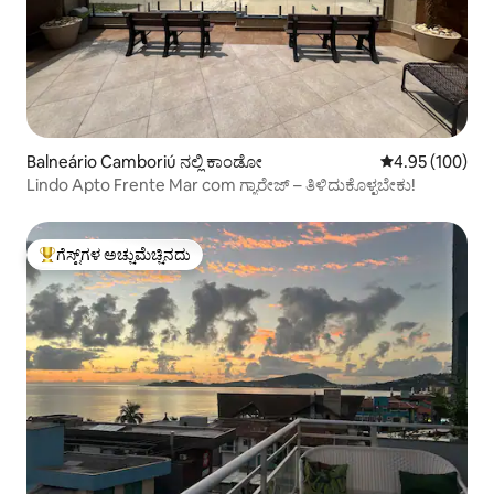
Balneário Camboriú ನಲ್ಲಿ ಕಾಂಡೋ
5 ರಲ್ಲಿ 4.95 ಸರಾ
4.95 (100)
Lindo Apto Frente Mar com ಗ್ಯಾರೇಜ್ – ತಿಳಿದುಕೊಳ್ಳಬೇಕು!
ಗೆಸ್ಟ್‌ಗಳ ಅಚ್ಚುಮೆಚ್ಚಿನದು
ಗೆಸ್ಟ್‌ಗಳಿಗೆ ಅತಿ ಹೆಚ್ಚು ಅಚ್ಚುಮೆಚ್ಚಿನದು