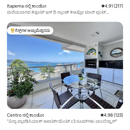
Itapema ನಲ್ಲಿ ಕಾಂಡೋ
5 ರಲ್ಲಿ 4.91 ಸರಾ
4.91 (217)
ಮರೆಯಲಾಗದ #ಫೂಟ್ ಇನ್ ದಿ ಸ್ಯಾಂಡ್ #ಆಪ್ಟೋ ಮಾರ್ ಫ್ರಂಟ್
ITAPEMA
ಗೆಸ್ಟ್‌ಗಳ ಅಚ್ಚುಮೆಚ್ಚಿನದು
ಗೆಸ್ಟ್‌ಗಳಿಗೆ ಅತಿ ಹೆಚ್ಚು ಅಚ್ಚುಮೆಚ್ಚಿನದು
Centro ನಲ್ಲಿ ಕಾಂಡೋ
5 ರಲ್ಲಿ 4.98 ಸರಾ
4.98 (123)
"ವಿಸ್ಟಾ ಪ್ಯಾರಡಿಸಿಯಾಕ್ ಅಪಾರ್ಟ್‌ಮೆಂಟ್ c3 ರೂಮ್‌ಗಳು ಬಾಂಬಿನ್ಹಾಸ್"