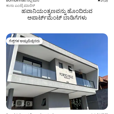
Bombinhas ನಲ್ಲಿ ಮನೆ
5 ರಲ್ಲಿ 5 
5 (5)
ಕಾಸಾ ಎಂಟ್ರೆ ಮಾರೆಸ್
ಹವಾನಿಯಂತ್ರಣವನ್ನು ಹೊಂದಿರುವ
ಅಪಾರ್ಟ್‌ಮೆಂಟ್‌ ಬಾಡಿಗೆಗಳು
ಗೆಸ್ಟ್‌ಗಳ ಅಚ್ಚುಮೆಚ್ಚಿನದು
ಗೆಸ್ಟ್‌ಗಳ ಅಚ್ಚುಮೆಚ್ಚಿನದು