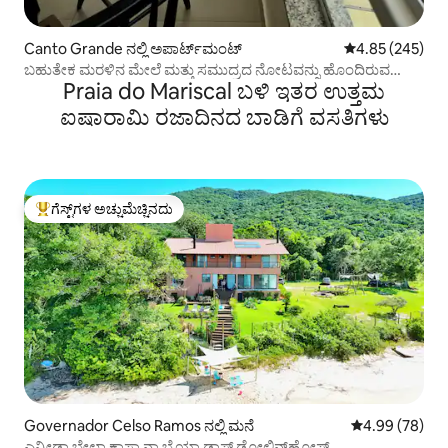
Canto Grande ನಲ್ಲಿ ಅಪಾರ್ಟ್‌ಮಂಟ್
5 ರಲ್ಲಿ 4.85 ಸರಾ
4.85 (245)
ಬಹುತೇಕ ಮರಳಿನ ಮೇಲೆ ಮತ್ತು ಸಮುದ್ರದ ನೋಟವನ್ನು ಹೊಂದಿರುವ
Praia do Mariscal ಬಳಿ ಇತರ ಉತ್ತಮ
ಪೆಂಟ್‌ಹೌಸ್
ಐಷಾರಾಮಿ ರಜಾದಿನದ ಬಾಡಿಗೆ ವಸತಿಗಳು
ಗೆಸ್ಟ್‌ಗಳ ಅಚ್ಚುಮೆಚ್ಚಿನದು
ಗೆಸ್ಟ್‌ಗಳಿಗೆ ಅತಿ ಹೆಚ್ಚು ಅಚ್ಚುಮೆಚ್ಚಿನದು
Governador Celso Ramos ನಲ್ಲಿ ಮನೆ
5 ರಲ್ಲಿ 4.99 ಸರ
4.99 (78)
ಎನ್ಸೀಡಾ ಬೇಲಾ ಕಾಸಾ ನಾ ಬೈಯಾ ಡಾಸ್ ಡೋಲಿನ್‌ಹೋಸ್.