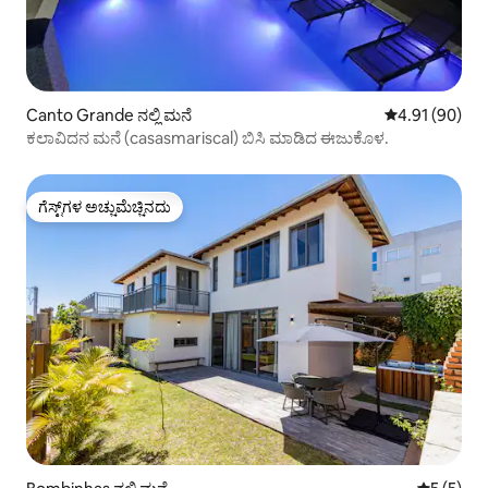
Canto Grande ನಲ್ಲಿ ಮನೆ
5 ರಲ್ಲಿ 4.91 ಸರ
4.91 (90)
ಕಲಾವಿದನ ಮನೆ (casasmariscal) ಬಿಸಿ ಮಾಡಿದ ಈಜುಕೊಳ.
ಗೆಸ್ಟ್‌ಗಳ ಅಚ್ಚುಮೆಚ್ಚಿನದು
ಗೆಸ್ಟ್‌ಗಳ ಅಚ್ಚುಮೆಚ್ಚಿನದು