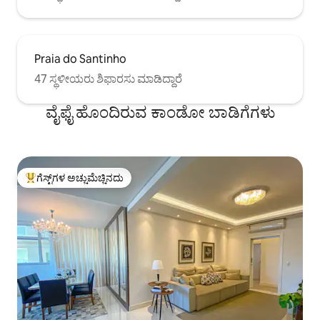
Praia do Santinho
47 ಸ್ಥಳೀಯರು ಶಿಫಾರಸು ಮಾಡಿದ್ದಾರೆ
ವೈಫೈ ಹೊಂದಿರುವ ಕಾಂಡೋ ಬಾಡಿಗೆಗಳು
ಗೆಸ್ಟ್‌ಗಳ ಅಚ್ಚುಮೆಚ್ಚಿನದು
ಗೆಸ್ಟ್‌ಗಳಿಗೆ ಅತಿ ಹೆಚ್ಚು ಅಚ್ಚುಮೆಚ್ಚಿನದು