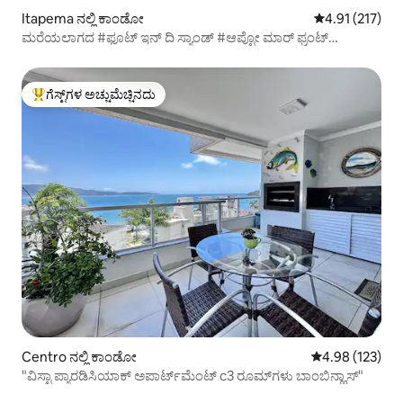
Itapema ನಲ್ಲಿ ಕಾಂಡೋ
5 ರಲ್ಲಿ 4.91 ಸರಾ
4.91 (217)
ಮರೆಯಲಾಗದ #ಫೂಟ್ ಇನ್ ದಿ ಸ್ಯಾಂಡ್ #ಆಪ್ಟೋ ಮಾರ್ ಫ್ರಂಟ್
ITAPEMA
ಗೆಸ್ಟ್‌ಗಳ ಅಚ್ಚುಮೆಚ್ಚಿನದು
ಗೆಸ್ಟ್‌ಗಳಿಗೆ ಅತಿ ಹೆಚ್ಚು ಅಚ್ಚುಮೆಚ್ಚಿನದು
Centro ನಲ್ಲಿ ಕಾಂಡೋ
5 ರಲ್ಲಿ 4.98 ಸರಾ
4.98 (123)
"ವಿಸ್ಟಾ ಪ್ಯಾರಡಿಸಿಯಾಕ್ ಅಪಾರ್ಟ್‌ಮೆಂಟ್ c3 ರೂಮ್‌ಗಳು ಬಾಂಬಿನ್ಹಾಸ್"