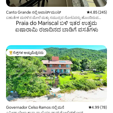
Canto Grande ನಲ್ಲಿ ಅಪಾರ್ಟ್‌ಮಂಟ್
5 ರಲ್ಲಿ 4.85 ಸರಾ
4.85 (245)
ಬಹುತೇಕ ಮರಳಿನ ಮೇಲೆ ಮತ್ತು ಸಮುದ್ರದ ನೋಟವನ್ನು ಹೊಂದಿರುವ
Praia do Mariscal ಬಳಿ ಇತರ ಉತ್ತಮ
ಪೆಂಟ್‌ಹೌಸ್
ಐಷಾರಾಮಿ ರಜಾದಿನದ ಬಾಡಿಗೆ ವಸತಿಗಳು
ಗೆಸ್ಟ್‌ಗಳ ಅಚ್ಚುಮೆಚ್ಚಿನದು
ಗೆಸ್ಟ್‌ಗಳಿಗೆ ಅತಿ ಹೆಚ್ಚು ಅಚ್ಚುಮೆಚ್ಚಿನದು
Governador Celso Ramos ನಲ್ಲಿ ಮನೆ
5 ರಲ್ಲಿ 4.99 ಸರ
4.99 (78)
ಎನ್ಸೀಡಾ ಬೇಲಾ ಕಾಸಾ ನಾ ಬೈಯಾ ಡಾಸ್ ಡೋಲಿನ್‌ಹೋಸ್.