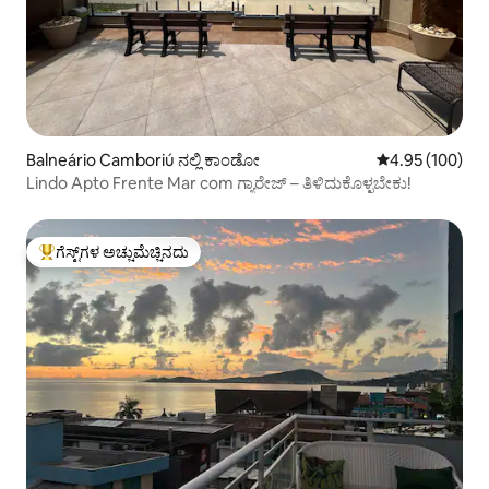
Balneário Camboriú ನಲ್ಲಿ ಕಾಂಡೋ
5 ರಲ್ಲಿ 4.95 ಸರಾ
4.95 (100)
Lindo Apto Frente Mar com ಗ್ಯಾರೇಜ್ – ತಿಳಿದುಕೊಳ್ಳಬೇಕು!
ಗೆಸ್ಟ್‌ಗಳ ಅಚ್ಚುಮೆಚ್ಚಿನದು
ಗೆಸ್ಟ್‌ಗಳಿಗೆ ಅತಿ ಹೆಚ್ಚು ಅಚ್ಚುಮೆಚ್ಚಿನದು