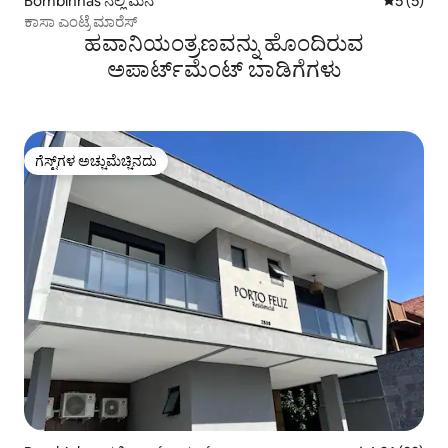
Bombinhas ನಲ್ಲಿ ಮನೆ
5 ರಲ್ಲಿ 5 
5 (5)
ಕಾಸಾ ಎಂಟ್ರೆ ಮಾರೆಸ್
ಹವಾನಿಯಂತ್ರಣವನ್ನು ಹೊಂದಿರುವ
ಅಪಾರ್ಟ್‌ಮೆಂಟ್‌ ಬಾಡಿಗೆಗಳು
ಗೆಸ್ಟ್‌ಗಳ ಅಚ್ಚುಮೆಚ್ಚಿನದು
ಗೆಸ್ಟ್‌ಗಳ ಅಚ್ಚುಮೆಚ್ಚಿನದು