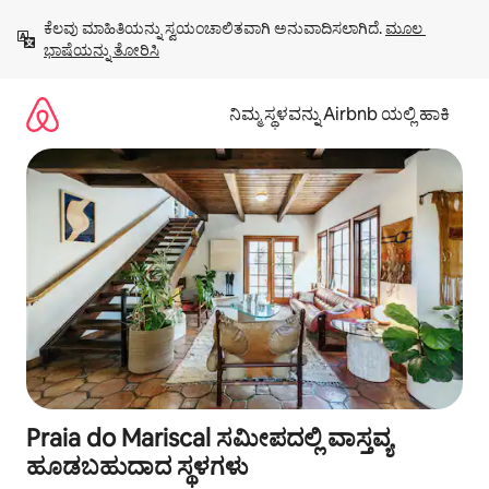
ವಿಷಯಕ್ಕೆ
ಕೆಲವು ಮಾಹಿತಿಯನ್ನು ಸ್ವಯಂಚಾಲಿತವಾಗಿ ಅನುವಾದಿಸಲಾಗಿದೆ. 
ಮೂಲ 
ಹೋಗಿ
ಭಾಷೆಯನ್ನು ತೋರಿಸಿ
ನಿಮ್ಮ ಸ್ಥಳವನ್ನು Airbnb ಯಲ್ಲಿ ಹಾಕಿ
Praia do Mariscal ಸಮೀಪದಲ್ಲಿ ವಾಸ್ತವ್ಯ
ಹೂಡಬಹುದಾದ ಸ್ಥಳಗಳು