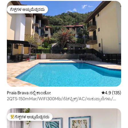
ಗೆಸ್ಟ್‌ಗಳ ಅಚ್ಚುಮೆಚ್ಚಿನದು
ಗೆಸ್ಟ್‌ಗಳ ಅಚ್ಚುಮೆಚ್ಚಿನದು
Praia Brava ನಲ್ಲಿ ಕಾಂಡೋ
5 ರಲ್ಲಿ 4.9 ಸರಾ
4.9 (135)
2QTS-150mMar/WIFI300Mb/ನೆಟ್‌ಫ್ಲಿಕ್ಸ್/AC/ಸಾಕುಪ್ರಾಣಿಗಳು/
ಟೆನಿಸ್
ಗೆಸ್ಟ್‌ಗಳ ಅಚ್ಚುಮೆಚ್ಚಿನದು
ಗೆಸ್ಟ್‌ಗಳಿಗೆ ಅತಿ ಹೆಚ್ಚು ಅಚ್ಚುಮೆಚ್ಚಿನದು