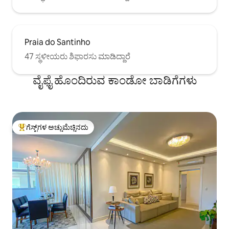
Praia do Santinho
47 ಸ್ಥಳೀಯರು ಶಿಫಾರಸು ಮಾಡಿದ್ದಾರೆ
ವೈಫೈ ಹೊಂದಿರುವ ಕಾಂಡೋ ಬಾಡಿಗೆಗಳು
ಗೆಸ್ಟ್‌ಗಳ ಅಚ್ಚುಮೆಚ್ಚಿನದು
ಗೆಸ್ಟ್‌ಗಳಿಗೆ ಅತಿ ಹೆಚ್ಚು ಅಚ್ಚುಮೆಚ್ಚಿನದು