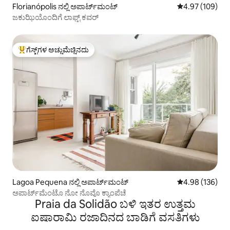
Florianópolis ನಲ್ಲಿ ಅಪಾರ್ಟ್‌ಮಂಟ್
5 ರಲ್ಲಿ 4.97 ಸರಾ
4.97 (109)
ಜಕುಝಿಯೊಂದಿಗೆ ಲಾಫ್ಟ್ ಕವರ್
ಗೆಸ್ಟ್‌ಗಳ ಅಚ್ಚುಮೆಚ್ಚಿನದು
ಗೆಸ್ಟ್‌ಗಳಿಗೆ ಅತಿ ಹೆಚ್ಚು ಅಚ್ಚುಮೆಚ್ಚಿನದು
Lagoa Pequena ನಲ್ಲಿ ಅಪಾರ್ಟ್‌ಮಂಟ್
5 ರಲ್ಲಿ 4.98 ಸರಾ
4.98 (136)
ಅಪಾರ್ಟ್‌ಮೆಂಟೊ ನೋ ನೊವೊ ಕ್ಯಾಂಪೆಚೆ
Praia da Solidão ಬಳಿ ಇತರ ಉತ್ತಮ
ಐಷಾರಾಮಿ ರಜಾದಿನದ ಬಾಡಿಗೆ ವಸತಿಗಳು