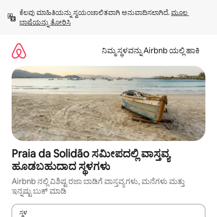
ವಿಷಯಕ್ಕೆ
ಕೆಲವು ಮಾಹಿತಿಯನ್ನು ಸ್ವಯಂಚಾಲಿತವಾಗಿ ಅನುವಾದಿಸಲಾಗಿದೆ. 
ಮೂಲ 
ಹೋಗಿ
ಭಾಷೆಯನ್ನು ತೋರಿಸಿ
ನಿಮ್ಮ ಸ್ಥಳವನ್ನು Airbnb ಯಲ್ಲಿ ಹಾಕಿ
Praia da Solidão ಸಮೀಪದಲ್ಲಿ ವಾಸ್ತವ್ಯ
ಹೂಡಬಹುದಾದ ಸ್ಥಳಗಳು
Airbnb ನಲ್ಲಿ ವಿಶಿಷ್ಟ ರಜಾ ಬಾಡಿಗೆ ವಾಸ್ತವ್ಯಗಳು, ಮನೆಗಳು ಮತ್ತು
ಇನ್ನಷ್ಟು ಬುಕ್ ಮಾಡಿ
ಸ್ಥಳ