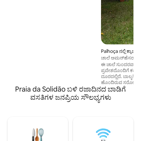
ಸಮುದಾಯವಾಗಿದ್ದೇವೆ
Palhoça ನಲ್ಲಿ ಕ್ಯಾಬಿನ್
ಚಾಲೆ ಅಮನ್‌ಹೆಸರ್
ಈ ಚಾಲೆ ಸುಂದರವಾದ 
ಪ್ರವೇಶದೊಂದಿಗೆ ಕಡ
ದೂರದಲ್ಲಿದೆ. ಬಾಲ್ಕನಿ: ಅಲಂಕಾರಿಕ ಮೀನುಗಳನ್ನು
ಹೊಂದಿರುವ ಸರೋವರ. ರೂಮ್: ಹೈಡ್ರೋಮಾಸೇ
Praia da Solidão ಬಳಿ ರಜಾದಿನದ ಬಾಡಿಗೆ
ಮತ್ತು ಕ್ರೋಮೋಥೆರಪಿ ಹೊ
ಸ್ಮಾರ್ಟ್ 43" 4K, ಮೂರ
ವಸತಿಗಳ ಜನಪ್ರಿಯ ಸೌಲಭ್ಯಗಳು
ಹೊಂದಿರುವ ಸೋಫಾ ಹಾಸಿಗೆ. ಅಡುಗೆ ಮನ
ಅಲೆಕ್ಸಾ, ಇಂಡಕ್ಷನ್ ಸ್ಟ
ಓವನ್, ಮಿನಿಬಾರ್, ಎಲೆಕ್ಟ
ಇತರ ಪಾತ್ರೆಗಳು. ಬಾತ್‌ರೂಮ್: ಗ್ಯಾಸ್-ಹೀಟೆಡ್
ಟ್ಯಾಪ್ ಮತ್ತು ಶವರ್. ನಾಲ್ಕನೆಯದು: ಡಬಲ್ ಬೆಡ್