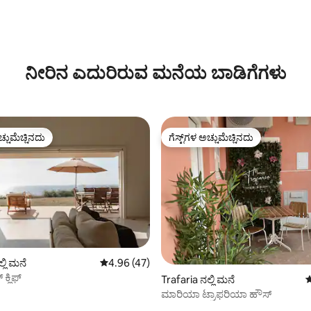
ಗ್, 113 ವಿಮರ್ಶೆಗಳು
ನೀರಿನ ಎದುರಿರುವ ಮನೆಯ ಬಾಡಿಗೆಗಳು
ಚ್ಚುಮೆಚ್ಚಿನದು
ಗೆಸ್ಟ್‌ಗಳ ಅಚ್ಚುಮೆಚ್ಚಿನದು
ಚ್ಚುಮೆಚ್ಚಿನದು
ಗೆಸ್ಟ್‌ಗಳ ಅಚ್ಚುಮೆಚ್ಚಿನದು
್, 225 ವಿಮರ್ಶೆಗಳು
್ಲಿ ಮನೆ
5 ರಲ್ಲಿ 4.96 ಸರಾಸರಿ ರೇಟಿಂಗ್, 47 ವಿಮರ್ಶೆಗಳು
4.96 (47)
ಕ್ಲಿಫ್
Trafaria ನಲ್ಲಿ ಮನೆ
5
ಮಾರಿಯಾ ಟ್ರಾಫರಿಯಾ ಹೌಸ್