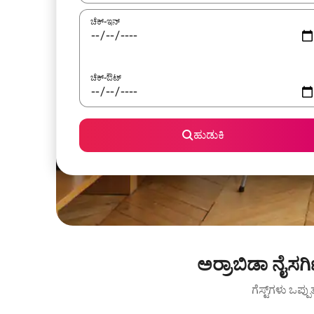
ಚೆಕ್-ಇನ್
ಚೆಕ್-ಔಟ್
ಹುಡುಕಿ
ಅರ್ರಾಬಿಡಾ ನೈಸರ
ಗೆಸ್ಟ್‌ಗಳು ಒಪ್ಪ