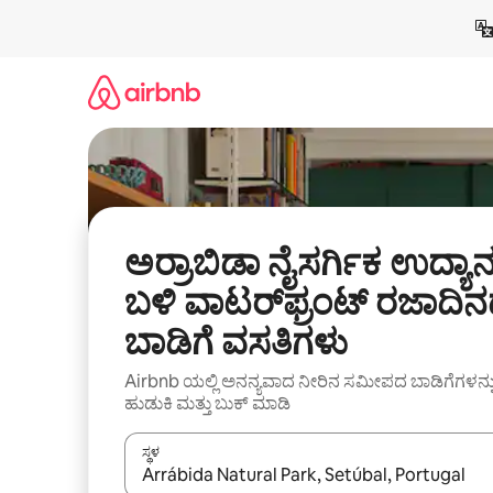
ವಿಷಯಕ್ಕೆ
ಹೋಗಿ
ಅರ್ರಾಬಿಡಾ ನೈಸರ್ಗಿಕ ಉದ್ಯಾ
ಬಳಿ ವಾಟರ್‌ಫ್ರಂಟ್ ರಜಾದಿ
ಬಾಡಿಗೆ ವಸತಿಗಳು
Airbnb ಯಲ್ಲಿ ಅನನ್ಯವಾದ ನೀರಿನ ಸಮೀಪದ ಬಾಡಿಗೆಗಳನ್ನ
ಹುಡುಕಿ ಮತ್ತು ಬುಕ್ ಮಾಡಿ
ಸ್ಥಳ
ಫಲಿತಾಂಶಗಳು ಲಭ್ಯವಿರುವಾಗ, ಅಪ್ ಮತ್ತು ಡೌನ್ ಬಾಣದ ಕೀಲಿಗಳೊ