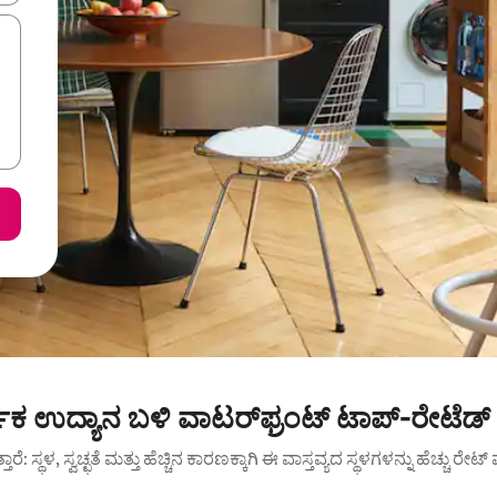
್ಗಿಕ ಉದ್ಯಾನ ಬಳಿ ವಾಟರ್‌ಫ್ರಂಟ್ ಟಾಪ್-ರೇಟೆಡ್
ುತ್ತಾರೆ: ಸ್ಥಳ, ಸ್ವಚ್ಛತೆ ಮತ್ತು ಹೆಚ್ಚಿನ ಕಾರಣಕ್ಕಾಗಿ ಈ ವಾಸ್ತವ್ಯದ ಸ್ಥಳಗಳನ್ನು ಹೆಚ್ಚು ರೇ