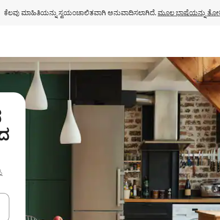
ಕೆಲವು ಮಾಹಿತಿಯನ್ನು ಸ್ವಯಂಚಾಲಿತವಾಗಿ ಅನುವಾದಿಸಲಾಗಿದೆ. 
ಮೂಲ ಭಾಷೆಯನ್ನು ತೋರ
ನ
ನದ
ು
ಂದಿಗೆ ನ್ಯಾವಿಗೇಟ್ ಮಾಡಿ ಅಥವಾ ಸ್ಪರ್ಶ ಅಥವಾ ಸ್ವೈಪ್ ಗೆಸ್ಚರ್‌ಗಳ ಮೂಲಕ ಅನ್ವೇಷಿಸಿ.