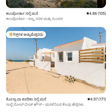
ಕಾಂಪೋರ್ಡಾ ನಲ್ಲಿ ಮನೆ
5 ರಲ್ಲಿ 4.86 ಸರಾ
4.86 (105)
ಕಾಂಪೋರ್ಟಾ - ಸಣ್ಣ, ಸರಳ ಮತ್ತು ಸುಂದರ
ಗೆಸ್ಟ್‌ಗಳ ಅಚ್ಚುಮೆಚ್ಚಿನದು
ಗೆಸ್ಟ್‌ಗಳಿಗೆ ಅತಿ ಹೆಚ್ಚು ಅಚ್ಚುಮೆಚ್ಚಿನದು
ಕೋಸ್ಟಾ ದಾ ಕಪರಿಕಾ ನಲ್ಲಿ ಮನೆ
5 ರಲ್ಲಿ 4.97 ಸರಾ
4.97 (171)
ಸಾಲ್ಟಿ ಸೋಲ್ ಬೀಚ್ ಹೌಸ್ – ಮರಳಿನಿಂದ ಕೆಲವು ಹೆಜ್ಜೆಗಳು