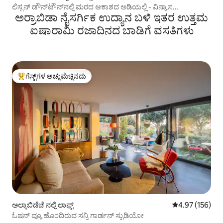
ಲಿಸ್ಬನ್ ಡೌನ್‌ಟೌನ್‌ನಲ್ಲಿ ಮರದ ಆಕಾಶದ ಅಡಿಯಲ್ಲಿ - ವಿನ್ಯಾಸ
ಅರ್ರಾಬಿಡಾ ನೈಸರ್ಗಿಕ ಉದ್ಯಾನ ಬಳಿ ಇತರ ಉತ್ತಮ
ಅಪಾರ್ಟ್‌ಮೆಂಟ್
ಐಷಾರಾಮಿ ರಜಾದಿನದ ಬಾಡಿಗೆ ವಸತಿಗಳು
ಗೆಸ್ಟ್‌ಗಳ ಅಚ್ಚುಮೆಚ್ಚಿನದು
ಗೆಸ್ಟ್‌ಗಳಿಗೆ ಅತಿ ಹೆಚ್ಚು ಅಚ್ಚುಮೆಚ್ಚಿನದು
ಅಲ್ಕಾಬಿಡೆಚೆ ನಲ್ಲಿ ಲಾಫ್ಟ್
5 ರಲ್ಲಿ 4.97 ಸರಾ
4.97 (156)
ಓಷನ್ ವ್ಯೂ ಹೊಂದಿರುವ ಸನ್ನಿ ಗಾರ್ಡನ್ ಸ್ಟುಡಿಯೋ