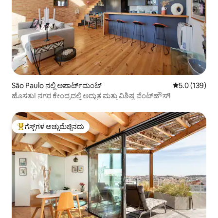
São Paulo ನಲ್ಲಿ ಅಪಾರ್ಟ್‌ಮಂಟ್
5 ರಲ್ಲಿ 5.0 ಸರಾ
5.0 (139)
ಹೊಸತು! ನಗರ ಕೇಂದ್ರದಲ್ಲಿ ಅದ್ಭುತ ಮತ್ತು ವಿಶಿಷ್ಟ ಪೆಂಟ್‌ಹೌಸ್!
ಗೆಸ್ಟ್‌ಗಳ ಅಚ್ಚುಮೆಚ್ಚಿನದು
ಗೆಸ್ಟ್‌ಗಳಿಗೆ ಅತಿ ಹೆಚ್ಚು ಅಚ್ಚುಮೆಚ್ಚಿನದು