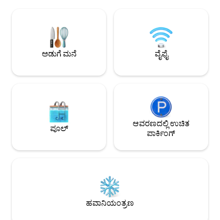
ವೇಗದಲ್ಲಿ ಅನ್ವೇಷಿಸಿದ
ಪ್ರದೇಶಗಳೊಂದಿಗೆ ಸಾಮರಸ್ಯದಿಂದ ಬೆರೆಯುತ್ತದೆ.
ಹಿಂತಿರುಗಿ. ಕಡಲತೀರದ 
ದೊಡ್ಡ ಒಳಾಂಗಣ ಬಾಗಿಲುಗಳು ಮರದ ಡೆಕಿಂಗ್,
ಸಮುದ್ರಾಹಾರ ಉತ್ಸಾಹಿಗಳಿಗೆ 
ಬಿಸಿಯಾದ ಪೂಲ್, ಸನ್ ಲೌಂಜರ್‌ಗಳು ಮತ್ತು
ಸೀಮಿತ ಪಾದಚಾರಿ ಪ್ರವ
ಟೇಬಲ್ ಹೊಂದಿರುವ ವಿಶಾಲವಾದ, ಖಾಸಗಿ
ಅಥವಾ ಸ್ಕೂಟರ್ ಅನ್ನು 
ಉದ್ಯಾನಕ್ಕೆ ಕರೆದೊಯ್ಯುತ್ತವೆ.
ಅಡುಗೆ ಮನೆ
ವೈಫೈ
ಆವರಣದಲ್ಲಿ ಉಚಿತ
ಪೂಲ್
ಪಾರ್ಕಿಂಗ್
ಹವಾನಿಯಂತ್ರಣ