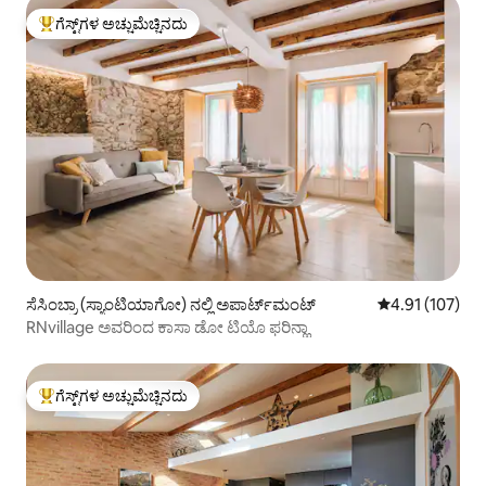
ಗೆಸ್ಟ್‌ಗಳ ಅಚ್ಚುಮೆಚ್ಚಿನದು
ಗೆಸ್ಟ್‌ಗಳಿಗೆ ಅತಿ ಹೆಚ್ಚು ಅಚ್ಚುಮೆಚ್ಚಿನದು
ಸೆಸಿಂಬ್ರಾ (ಸ್ಯಾಂಟಿಯಾಗೋ) ನಲ್ಲಿ ಅಪಾರ್ಟ್‌ಮಂಟ್
5 ರಲ್ಲಿ 4.91 ಸರಾ
4.91 (107)
RNvillage ಅವರಿಂದ ಕಾಸಾ ಡೋ ಟಿಯೊ ಫರಿನ್ಹಾ
ಗೆಸ್ಟ್‌ಗಳ ಅಚ್ಚುಮೆಚ್ಚಿನದು
ಗೆಸ್ಟ್‌ಗಳಿಗೆ ಅತಿ ಹೆಚ್ಚು ಅಚ್ಚುಮೆಚ್ಚಿನದು