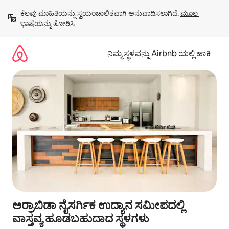
ವಿಷಯಕ್ಕೆ
ಕೆಲವು ಮಾಹಿತಿಯನ್ನು ಸ್ವಯಂಚಾಲಿತವಾಗಿ ಅನುವಾದಿಸಲಾಗಿದೆ. 
ಮೂಲ 
ಹೋಗಿ
ಭಾಷೆಯನ್ನು ತೋರಿಸಿ
ನಿಮ್ಮ ಸ್ಥಳವನ್ನು Airbnb ಯಲ್ಲಿ ಹಾಕಿ
ಅರ್ರಾಬಿಡಾ ನೈಸರ್ಗಿಕ ಉದ್ಯಾನ ಸಮೀಪದಲ್ಲಿ
ವಾಸ್ತವ್ಯ ಹೂಡಬಹುದಾದ ಸ್ಥಳಗಳು