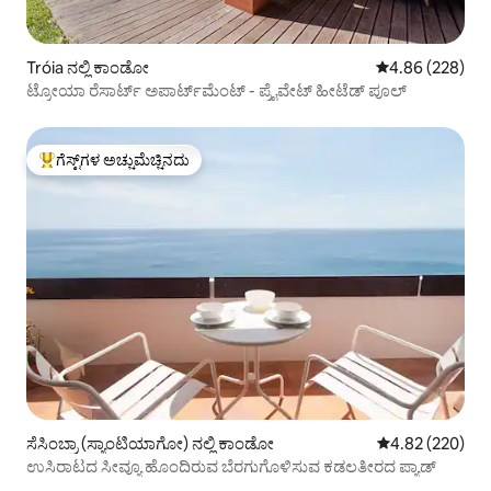
Tróia ನಲ್ಲಿ ಕಾಂಡೋ
5 ರಲ್ಲಿ 4.86 ಸರಾ
4.86 (228)
ಟ್ರೋಯಾ ರೆಸಾರ್ಟ್ ಅಪಾರ್ಟ್‌ಮೆಂಟ್ - ಪ್ರೈವೇಟ್ ಹೀಟೆಡ್ ಪೂಲ್
ಗೆಸ್ಟ್‌ಗಳ ಅಚ್ಚುಮೆಚ್ಚಿನದು
ಗೆಸ್ಟ್‌ಗಳಿಗೆ ಅತಿ ಹೆಚ್ಚು ಅಚ್ಚುಮೆಚ್ಚಿನದು
ಸೆಸಿಂಬ್ರಾ (ಸ್ಯಾಂಟಿಯಾಗೋ) ನಲ್ಲಿ ಕಾಂಡೋ
5 ರಲ್ಲಿ 4.82 ಸರಾ
4.82 (220)
ಉಸಿರಾಟದ ಸೀವ್ಯೂ ಹೊಂದಿರುವ ಬೆರಗುಗೊಳಿಸುವ ಕಡಲತೀರದ ಪ್ಯಾಡ್