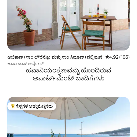
ಅಜಿತಾನ್ (ಸಾಂ ಲೌರೆನ್ಸೋ ಮತ್ತು ಸಾಂ ಸಿಮಾವ್) ನಲ್ಲಿ ಮನೆ
5 ರಲ್ಲಿ 4.92 ಸರಾ
4.92 (106)
ಕಾಸಾ ಡಾಸ್ ಅವೋಸ್
ಹವಾನಿಯಂತ್ರಣವನ್ನು ಹೊಂದಿರುವ
ಅಪಾರ್ಟ್‌ಮೆಂಟ್‌ ಬಾಡಿಗೆಗಳು
ಗೆಸ್ಟ್‌ಗಳ ಅಚ್ಚುಮೆಚ್ಚಿನದು
ಗೆಸ್ಟ್‌ಗಳಿಗೆ ಅತಿ ಹೆಚ್ಚು ಅಚ್ಚುಮೆಚ್ಚಿನದು