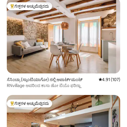
ಗೆಸ್ಟ್‌ಗಳ ಅಚ್ಚುಮೆಚ್ಚಿನದು
ಗೆಸ್ಟ್‌ಗಳಿಗೆ ಅತಿ ಹೆಚ್ಚು ಅಚ್ಚುಮೆಚ್ಚಿನದು
ಸೆಸಿಂಬ್ರಾ (ಸ್ಯಾಂಟಿಯಾಗೋ) ನಲ್ಲಿ ಅಪಾರ್ಟ್‌ಮಂಟ್
5 ರಲ್ಲಿ 4.91 ಸರಾ
4.91 (107)
RNvillage ಅವರಿಂದ ಕಾಸಾ ಡೋ ಟಿಯೊ ಫರಿನ್ಹಾ
ಗೆಸ್ಟ್‌ಗಳ ಅಚ್ಚುಮೆಚ್ಚಿನದು
ಗೆಸ್ಟ್‌ಗಳಿಗೆ ಅತಿ ಹೆಚ್ಚು ಅಚ್ಚುಮೆಚ್ಚಿನದು