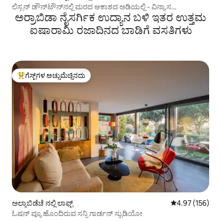
ಲಿಸ್ಬನ್ ಡೌನ್‌ಟೌನ್‌ನಲ್ಲಿ ಮರದ ಆಕಾಶದ ಅಡಿಯಲ್ಲಿ - ವಿನ್ಯಾಸ
ಅರ್ರಾಬಿಡಾ ನೈಸರ್ಗಿಕ ಉದ್ಯಾನ ಬಳಿ ಇತರ ಉತ್ತಮ
ಅಪಾರ್ಟ್‌ಮೆಂಟ್
ಐಷಾರಾಮಿ ರಜಾದಿನದ ಬಾಡಿಗೆ ವಸತಿಗಳು
ಗೆಸ್ಟ್‌ಗಳ ಅಚ್ಚುಮೆಚ್ಚಿನದು
ಗೆಸ್ಟ್‌ಗಳಿಗೆ ಅತಿ ಹೆಚ್ಚು ಅಚ್ಚುಮೆಚ್ಚಿನದು
ಅಲ್ಕಾಬಿಡೆಚೆ ನಲ್ಲಿ ಲಾಫ್ಟ್
5 ರಲ್ಲಿ 4.97 ಸರಾ
4.97 (156)
ಓಷನ್ ವ್ಯೂ ಹೊಂದಿರುವ ಸನ್ನಿ ಗಾರ್ಡನ್ ಸ್ಟುಡಿಯೋ