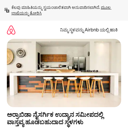
ವಿಷಯಕ್ಕೆ
ಕೆಲವು ಮಾಹಿತಿಯನ್ನು ಸ್ವಯಂಚಾಲಿತವಾಗಿ ಅನುವಾದಿಸಲಾಗಿದೆ. 
ಮೂಲ 
ಹೋಗಿ
ಭಾಷೆಯನ್ನು ತೋರಿಸಿ
ನಿಮ್ಮ ಸ್ಥಳವನ್ನು Airbnb ಯಲ್ಲಿ ಹಾಕಿ
ಅರ್ರಾಬಿಡಾ ನೈಸರ್ಗಿಕ ಉದ್ಯಾನ ಸಮೀಪದಲ್ಲಿ
ವಾಸ್ತವ್ಯ ಹೂಡಬಹುದಾದ ಸ್ಥಳಗಳು