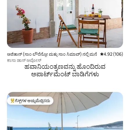
ಅಜಿತಾನ್ (ಸಾಂ ಲೌರೆನ್ಸೋ ಮತ್ತು ಸಾಂ ಸಿಮಾವ್) ನಲ್ಲಿ ಮನೆ
5 ರಲ್ಲಿ 4.92 ಸರಾ
4.92 (106)
ಕಾಸಾ ಡಾಸ್ ಅವೋಸ್
ಹವಾನಿಯಂತ್ರಣವನ್ನು ಹೊಂದಿರುವ
ಅಪಾರ್ಟ್‌ಮೆಂಟ್‌ ಬಾಡಿಗೆಗಳು
ಗೆಸ್ಟ್‌ಗಳ ಅಚ್ಚುಮೆಚ್ಚಿನದು
ಗೆಸ್ಟ್‌ಗಳಿಗೆ ಅತಿ ಹೆಚ್ಚು ಅಚ್ಚುಮೆಚ್ಚಿನದು