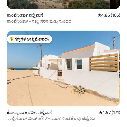
ಕಾಂಪೋರ್ಡಾ ನಲ್ಲಿ ಮನೆ
5 ರಲ್ಲಿ 4.86 ಸರಾ
4.86 (105)
ಕಾಂಪೋರ್ಟಾ - ಸಣ್ಣ, ಸರಳ ಮತ್ತು ಸುಂದರ
ಗೆಸ್ಟ್‌ಗಳ ಅಚ್ಚುಮೆಚ್ಚಿನದು
ಗೆಸ್ಟ್‌ಗಳಿಗೆ ಅತಿ ಹೆಚ್ಚು ಅಚ್ಚುಮೆಚ್ಚಿನದು
ಕೋಸ್ಟಾ ದಾ ಕಪರಿಕಾ ನಲ್ಲಿ ಮನೆ
5 ರಲ್ಲಿ 4.97 ಸರಾ
4.97 (171)
ಸಾಲ್ಟಿ ಸೋಲ್ ಬೀಚ್ ಹೌಸ್ – ಮರಳಿನಿಂದ ಕೆಲವು ಹೆಜ್ಜೆಗಳು