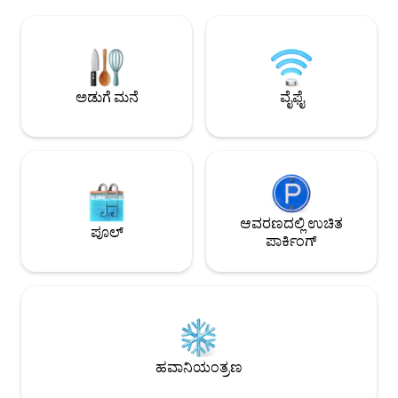
ವೇಗದಲ್ಲಿ ಅನ್ವೇಷಿಸಿದ
ಪ್ರದೇಶಗಳೊಂದಿಗೆ ಸಾಮರಸ್ಯದಿಂದ ಬೆರೆಯುತ್ತದೆ.
ಹಿಂತಿರುಗಿ. ಕಡಲತೀರದ 
ದೊಡ್ಡ ಒಳಾಂಗಣ ಬಾಗಿಲುಗಳು ಮರದ ಡೆಕಿಂಗ್,
ಸಮುದ್ರಾಹಾರ ಉತ್ಸಾಹಿಗಳಿಗೆ 
ಬಿಸಿಯಾದ ಪೂಲ್, ಸನ್ ಲೌಂಜರ್‌ಗಳು ಮತ್ತು
ಸೀಮಿತ ಪಾದಚಾರಿ ಪ್ರವ
ಟೇಬಲ್ ಹೊಂದಿರುವ ವಿಶಾಲವಾದ, ಖಾಸಗಿ
ಅಥವಾ ಸ್ಕೂಟರ್ ಅನ್ನು 
ಉದ್ಯಾನಕ್ಕೆ ಕರೆದೊಯ್ಯುತ್ತವೆ.
ಅಡುಗೆ ಮನೆ
ವೈಫೈ
ಆವರಣದಲ್ಲಿ ಉಚಿತ
ಪೂಲ್
ಪಾರ್ಕಿಂಗ್
ಹವಾನಿಯಂತ್ರಣ