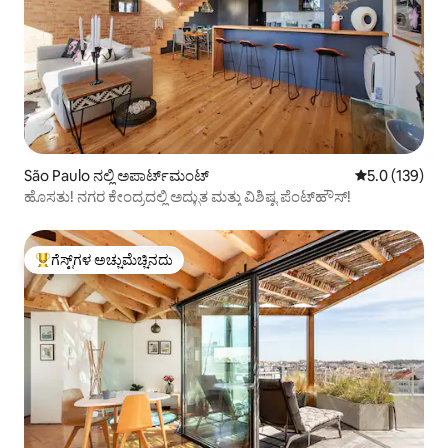
São Paulo ನಲ್ಲಿ ಅಪಾರ್ಟ್‌ಮಂಟ್
5 ರಲ್ಲಿ 5.0 ಸರಾ
5.0 (139)
ಹೊಸತು! ನಗರ ಕೇಂದ್ರದಲ್ಲಿ ಅದ್ಭುತ ಮತ್ತು ವಿಶಿಷ್ಟ ಪೆಂಟ್‌ಹೌಸ್!
ಗೆಸ್ಟ್‌ಗಳ ಅಚ್ಚುಮೆಚ್ಚಿನದು
ಗೆಸ್ಟ್‌ಗಳಿಗೆ ಅತಿ ಹೆಚ್ಚು ಅಚ್ಚುಮೆಚ್ಚಿನದು