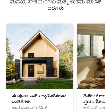
ಮನೆಯ ಸೌಕರ್ಯಗಳು ಮತ್ತು ಉತ್ತಮ ಮಾಸಿಕ
ದರಗಳು
ಸಂಪೂರ್ಣವಾಗಿ ಸಜ್ಜುಗೊಳಿಸಲಾದ
ಡಿಜಿಟಲ್ ಅಲೆಮಾ
ಬಾಡಿಗೆಗಳು
ಪ್ರಯಾಣಿಸುವ ವೃತ
ಶಾಂತಿಯುತ ಮೌಂಟೇನ್
ಅಲೆಮಾರಿ ಮತ್ತು ದೂ