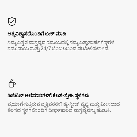
ಆತ್ಮವಿಶ್ವಾಸದೊಂದಿಗೆ ಬುಕ್ ಮಾಡಿ
ನಿಮ್ಮ ವಿಸ್ತೃತ ವಾಸ್ತವ್ಯದ ಸಮಯದಲ್ಲಿ ನಮ್ಮ ವಿಶ್ವಾಸಾರ್ಹ ಗೆಸ್ಟ್‌ಗಳ
ಸಮುದಾಯ ಮತ್ತು 24/7 ಬೆಂಬಲದಿಂದ ಪರಿಶೀಲಿಸಲಾಗಿದೆ.
ಡಿಜಿಟಲ್ ಅಲೆಮಾರಿಗಳಿಗೆ ಕೆಲಸ-ಸ್ನೇಹಿ ಸ್ಥಳಗಳು
ಪ್ರಯಾಣಿಸುತ್ತಿರುವ ವೃತ್ತಿಪರರೇ? ಹೈ-ಸ್ಪೀಡ್ ವೈಫೈ ಮತ್ತು ಮೀಸಲಾದ
ಕೆಲಸದ ಸ್ಥಳಗಳೊಂದಿಗೆ ದೀರ್ಘಕಾಲದ ವಾಸ್ತವ್ಯವನ್ನು ಹುಡುಕಿ.