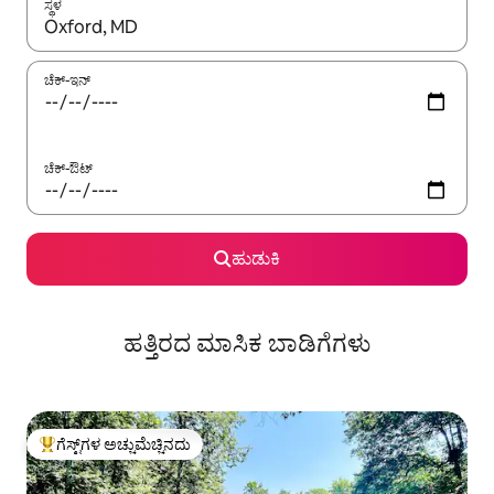
ಸ್ಥಳ
ಫಲಿತಾಂಶಗಳು ಲಭ್ಯವಿರುವಾಗ, ಅಪ್ ಮತ್ತು ಡೌನ್ ಬಾಣದ ಕೀಲಿಗಳೊಂದಿಗೆ ನ್ಯಾವಿಗೇಟ
ಚೆಕ್-ಇನ್
ಚೆಕ್-ಔಟ್
ಹುಡುಕಿ
ಹತ್ತಿರದ ಮಾಸಿಕ ಬಾಡಿಗೆಗಳು
ಗೆಸ್ಟ್‌ಗಳ ಅಚ್ಚುಮೆಚ್ಚಿನದು
ಗೆಸ್ಟ್‌ಗಳಿಗೆ ಅತಿ ಹೆಚ್ಚು ಅಚ್ಚುಮೆಚ್ಚಿನದು