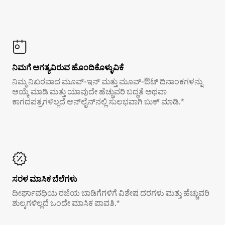
ನಿಮಗೆ ಅಗತ್ಯವಿರುವ ಹೊಂದಿಕೊಳ್ಳುವಿಕೆ
ನಿಮ್ಮ ನಿಖರವಾದ ಮೂವ್-ಇನ್ ಮತ್ತು ಮೂವ್-ಔಟ್ ದಿನಾಂಕಗಳನ್ನು
ಆಯ್ಕೆ ಮಾಡಿ ಮತ್ತು ಯಾವುದೇ ಹೆಚ್ಚುವರಿ ಬದ್ಧತೆ ಅಥವಾ
ಕಾಗದಪತ್ರಗಳಿಲ್ಲದೆ ಆನ್‌ಲೈನ್‌ನಲ್ಲಿ ಸುಲಭವಾಗಿ ಬುಕ್ ಮಾಡಿ.*
ಸರಳ ಮಾಸಿಕ ಬೆಲೆಗಳು
ದೀರ್ಘಾವಧಿಯ ರಜೆಯ ಬಾಡಿಗೆಗಳಿಗೆ ವಿಶೇಷ ದರಗಳು ಮತ್ತು ಹೆಚ್ಚುವರಿ
ಶುಲ್ಕಗಳಿಲ್ಲದೆ ಒಂದೇ ಮಾಸಿಕ ಪಾವತಿ.*