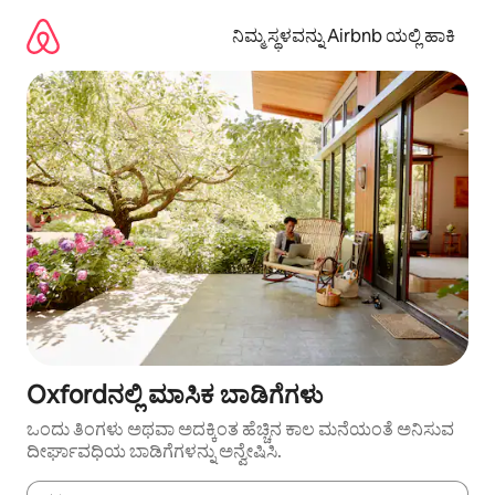
ವಿಷಯಕ್ಕೆ
ಹೋಗಿ
ನಿಮ್ಮ ಸ್ಥಳವನ್ನು Airbnb ಯಲ್ಲಿ ಹಾಕಿ
Oxfordನಲ್ಲಿ ಮಾಸಿಕ ಬಾಡಿಗೆಗಳು
ಒಂದು ತಿಂಗಳು ಅಥವಾ ಅದಕ್ಕಿಂತ ಹೆಚ್ಚಿನ ಕಾಲ ಮನೆಯಂತೆ ಅನಿಸುವ
ದೀರ್ಘಾವಧಿಯ ಬಾಡಿಗೆಗಳನ್ನು ಅನ್ವೇಷಿಸಿ.