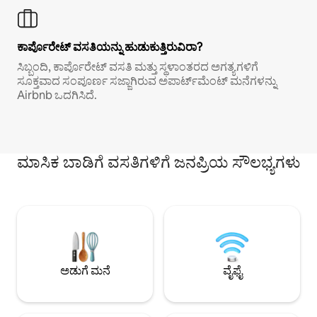
ಕಾರ್ಪೊರೇಟ್ ವಸತಿಯನ್ನು ಹುಡುಕುತ್ತಿರುವಿರಾ?
ಸಿಬ್ಬಂದಿ, ಕಾರ್ಪೊರೇಟ್ ವಸತಿ ಮತ್ತು ಸ್ಥಳಾಂತರದ ಅಗತ್ಯಗಳಿಗೆ
ಸೂಕ್ತವಾದ ಸಂಪೂರ್ಣ ಸಜ್ಜಾಗಿರುವ ಅಪಾರ್ಟ್‌ಮೆಂಟ್ ಮನೆಗಳನ್ನು
Airbnb ಒದಗಿಸಿದೆ.
ಮಾಸಿಕ ಬಾಡಿಗೆ ವಸತಿಗಳಿಗೆ ಜನಪ್ರಿಯ ಸೌಲಭ್ಯಗಳು
ಅಡುಗೆ ಮನೆ
ವೈಫೈ