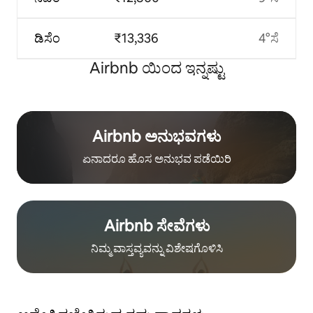
ಡಿಸೆಂ
₹13,336
4°ಸೆ
Airbnb ಯಿಂದ ಇನ್ನಷ್ಟು
Airbnb ಅನುಭವಗಳು
ಏನಾದರೂ ಹೊಸ ಅನುಭವ ಪಡೆಯಿರಿ
Airbnb ಸೇವೆಗಳು
ನಿಮ್ಮ ವಾಸ್ತವ್ಯವನ್ನು ವಿಶೇಷಗೊಳಿಸಿ