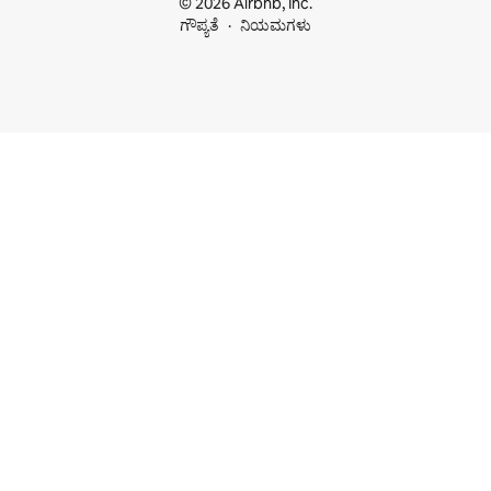
© 2026 Airbnb, Inc.
ಗೌಪ್ಯತೆ
ನಿಯಮಗಳು