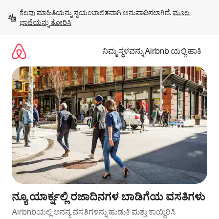
ವಿಷಯಕ್ಕೆ
ಕೆಲವು ಮಾಹಿತಿಯನ್ನು ಸ್ವಯಂಚಾಲಿತವಾಗಿ ಅನುವಾದಿಸಲಾಗಿದೆ. 
ಮೂಲ 
ಹೋಗಿ
ಭಾಷೆಯನ್ನು ತೋರಿಸಿ
ನಿಮ್ಮ ಸ್ಥಳವನ್ನು Airbnb ಯಲ್ಲಿ ಹಾಕಿ
ನ್ಯೂ ಯಾರ್ಕ್ನಲ್ಲಿ ರಜಾದಿನಗಳ ಬಾಡಿಗೆಯ ವಸತಿಗಳು
Airbnbಯಲ್ಲಿ ಅನನ್ಯ ವಸತಿಗಳನ್ನು ಹುಡುಕಿ ಮತ್ತು ಕಾಯ್ದಿರಿಸಿ