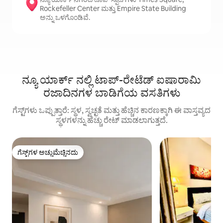
Rockefeller Center ಮತ್ತು Empire State Building
ಅನ್ನು ಒಳಗೊಂಡಿವೆ.
ನ್ಯೂ ಯಾರ್ಕ್ ನಲ್ಲಿ ಟಾಪ್-ರೇಟೆಡ್ ಐಷಾರಾಮಿ
ರಜಾದಿನಗಳ ಬಾಡಿಗೆಯ ವಸತಿಗಳು
ಗೆಸ್ಟ್‌ಗಳು ಒಪ್ಪುತ್ತಾರೆ: ಸ್ಥಳ, ಸ್ವಚ್ಛತೆ ಮತ್ತು ಹೆಚ್ಚಿನ ಕಾರಣಕ್ಕಾಗಿ ಈ ವಾಸ್ತವ್ಯದ
ಸ್ಥಳಗಳನ್ನು ಹೆಚ್ಚು ರೇಟ್ ಮಾಡಲಾಗುತ್ತದೆ.
ಗೆಸ್ಟ್‌ಗಳ ಅಚ್ಚುಮೆಚ್ಚಿನದು
ಗೆಸ್ಟ್‌ಗಳ ಅಚ್ಚುಮೆಚ್ಚಿನದು