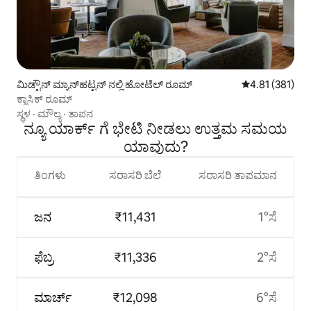
ಮಿಡ್ಟೌನ್ ಮ್ಯಾನ್‌ಹಟ್ಟನ್ ನಲ್ಲಿ ಹೋಟೆಲ್ ರೂಮ್
5 ರಲ್ಲಿ 4.81 ಸರಾ
4.81 (381)
ಕ್ಲಾಸಿಕ್ ರೂಮ್
ಸ್ಥಳ
·
ಮೌಲ್ಯ
·
ತಾಪನ
ನ್ಯೂ ಯಾರ್ಕ್ ಗೆ ಭೇಟಿ ನೀಡಲು ಉತ್ತಮ ಸಮಯ
ಯಾವುದು?
ತಿಂಗಳು
ಸರಾಸರಿ ಬೆಲೆ
ಸರಾಸರಿ ತಾಪಮಾನ
ಜನ
₹11,431
1°ಸೆ
ಫೆಬ್ರ
₹11,336
2°ಸೆ
ಮಾರ್ಚ್
₹12,098
6°ಸೆ