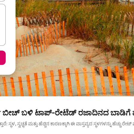
ಟ್ ಬೀಚ್ ಬಳಿ ಟಾಪ್-ರೇಟೆಡ್ ರಜಾದಿನದ ಬಾಡಿಗೆ
ುತ್ತಾರೆ: ಸ್ಥಳ, ಸ್ವಚ್ಛತೆ ಮತ್ತು ಹೆಚ್ಚಿನ ಕಾರಣಕ್ಕಾಗಿ ಈ ವಾಸ್ತವ್ಯದ ಸ್ಥಳಗಳನ್ನು ಹೆಚ್ಚು ರೇ