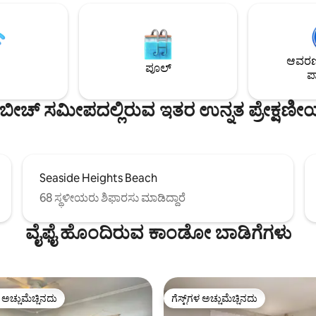
ೇನೆ, ಇದನ್ನು ಮೂಲತಃ 1800 ರ ದಶಕದಲ್ಲಿ
ಪೀಠೋಪಕರಣಗಳು ಮತ್ತು ರಾಕರ್‌ಗಳೊಂದ
ನಿರ್ಮಿಸಲಾಗಿದೆ, 14' ಸೀಲಿಂಗ್‌ಗಳನ್ನು
ಮುಚ್ಚಿದ ಮುಂಭಾಗದ ಮುಖಮಂಟಪವನ್ನ
 ಈ ಮರುವಿನ್ಯಾಸಗೊಳಿಸಲಾದ
ನೀಡುತ್ತದೆ. ಸಾಕಷ್ಟು ಹೊರಾಂಗಣ ಆಸನ
 2003 ರಲ್ಲಿ ಕಡಲತೀರದಿಂದ ಕೇವಲ 4
ದೊಡ್ಡ ಹಿಂಭಾಗದ ಡೆಕ್. ಗ್ಯಾಸ್ ಗ್ರಿಲ್, ಫೈರ
ಆವರಣದ
್ಲಿ ಸಂಪೂರ್ಣವಾಗಿ ಪುನರ್ನಿರ್ಮಿಸಲಾಯಿತು.
ಲೌಂಜ್ ಕುರ್ಚಿಗಳನ್ನು ಹೊಂದಿರುವ ಹಿತ್ತಲ
ಪೂಲ್
ಪಾ
ಕ್ಕೂ ನಡೆಯುವ ದೂರವಾಗಿದೆ.
ಪಾರ್ಕಿಂಗ್ ಪ್ರದೇಶ (ಗರಿಷ್ಠ ಆರು ಕಾರುಗಳ
ಬೀದಿಯಲ್ಲಿ ಪಾರ್ಕಿಂಗ್ ಲಭ್ಯವಿದೆ.
್ ಬೀಚ್ ಸಮೀಪದಲ್ಲಿರುವ ಇತರ ಉನ್ನತ ಪ್ರೇಕ್ಷಣೀ
Seaside Heights Beach
68 ಸ್ಥಳೀಯರು ಶಿಫಾರಸು ಮಾಡಿದ್ದಾರೆ
ವೈಫೈ ಹೊಂದಿರುವ ಕಾಂಡೋ ಬಾಡಿಗೆಗಳು
ಳ ಅಚ್ಚುಮೆಚ್ಚಿನದು
ಗೆಸ್ಟ್‌ಗಳ ಅಚ್ಚುಮೆಚ್ಚಿನದು
ೆ ಅತಿ ಹೆಚ್ಚು ಅಚ್ಚುಮೆಚ್ಚಿನದು
ಗೆಸ್ಟ್‌ಗಳ ಅಚ್ಚುಮೆಚ್ಚಿನದು