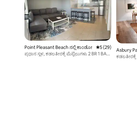
Point Pleasant Beach ನಲ್ಲಿ ಕಾಂಡೋ
5 ರಲ್ಲಿ 5 ಸರಾಸರಿ ರೇಟಿಂ
5 (29)
Asbury Pa
ಪ್ರಧಾನ ಸ್ಥಳ, ಕಡಲತೀರಕ್ಕೆ ಮೆಟ್ಟಿಲುಗಳು 2 BR 1 BA
ಕಡಲತೀರಕ್ಕ
w/ಪಾರ್ಕಿಂಗ್