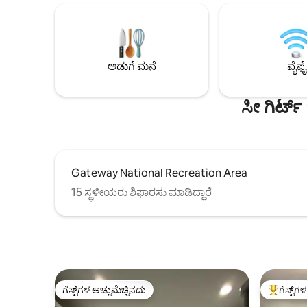
ಆಗಿ ಕೆಲಸ ಮಾಡಲು ಪ್ರತ್ಯೇಕ ಕೆಲಸದ ಪ್ರದೇಶ, ರಾಣಿ
ನೀಡುತ್ತಿದ್ದ
ಗಾತ್ರದ ಹಾಸಿಗೆ ಮತ್ತು ದೊಡ್ಡ ಗಾತ್ರದ ಮಂಚವು
ಬಾರ್ನ್ ಆಗಿ 
ಸ್ಥಳವನ್ನು ಪೂರ್ಣಗೊಳಿಸುತ್ತದೆ. ಇದು ಹಂಚಿಕೊಂಡ
ಹೊಂದಿರುವ
ಹಿತ್ತಲಿನೊಂದಿಗೆ ಬಹು-ಕುಟುಂಬದ ಮನೆಯಲ್ಲಿ ಸ್ತಬ್ಧ (!)
ಕಟ್ಟಡವನ್ನು
ಸ್ಟುಡಿಯೋ ಅಪಾರ್ಟ್‌ಮೆಂಟ್ ಆಗಿದೆ. ಲಭ್ಯತೆಯ
ಬ್ಲಾಕ್‌ಗಳಲ
ಅಡುಗೆ ಮನೆ
ವೈಫೈ
ಆಧಾರದ ಮೇಲೆ $10/ಗಂಟೆಗೆ ಆರಂಭಿಕ ಚೆಕ್-
ಇದು ಎಲ್ಲದ
ಇನ್‌ಗಳು ಮತ್ತು ತಡವಾದ ಚೆಕ್-ಔಟ್‌ಗಳು
ಸೀ ಗಿರ್ಟ
Gateway National Recreation Area
15 ಸ್ಥಳೀಯರು ಶಿಫಾರಸು ಮಾಡಿದ್ದಾರೆ
ಗೆಸ್ಟ್‌ಗಳ ಅಚ್ಚುಮೆಚ್ಚಿನದು
ಗೆಸ್ಟ್‌ಗ
ಗೆಸ್ಟ್‌ಗಳ ಅಚ್ಚುಮೆಚ್ಚಿನದು
ಗೆಸ್ಟ್‌ಗಳಿಗ