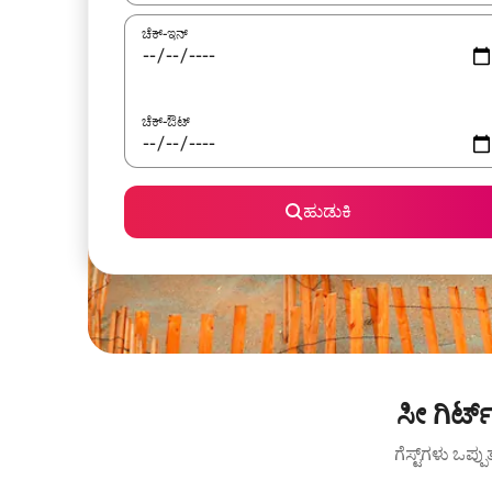
ಚೆಕ್-ಇನ್
ಚೆಕ್-ಔಟ್
ಹುಡುಕಿ
ಸೀ ಗಿರ್
ಗೆಸ್ಟ್‌ಗಳು ಒಪ್ಪ