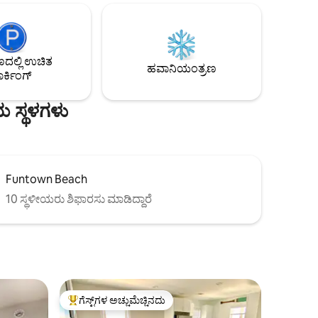
ಕಡಲತೀರದ ಕುರ್ಚಿಗಳು, BBQ ಗ್ರಿಲ್ ಮತ್ತು
ಿಗೆ
ಹೊರಾಂಗಣ ಆಸನವು ನಿಮ್ಮ ವಾಸ್ತವ್ಯವನ್ನು ಹೆಚ್ಚಿಸುತ್ತದೆ
ು ಮನೆ
ಬೆಚ್ಚಗಿನ ಬೇಸಿಗೆಯ ಸೂರ್ಯನ ಅಡಿಯಲ್ಲಿ. ನಮ್ಮ
 ಹೊಂದಿರುವ
ಹೊರಾಂಗಣ ಶವರ್ ಒಂದು ದಿನದ ನಂತರ ತಣ್ಣಗಾಗಲು
್ ಪಿಟ್ ಮತ್ತು
ಸಹಾಯ ಮಾಡುತ್ತದೆ ಕಡಲತೀರ. ನಾವು ಅವರಿಗೆ ಬೀದಿ
ಲ್ಲಿ ಉಚಿತ
ು. ದೊಡ್ಡ
ಪಾರ್ಕಿಂಗ್, ಪೂರ್ಣ ಅಡುಗೆ ಅಡುಗೆಮನೆ ಮತ್ತು ಮೂಲ
ಹವಾನಿಯಂತ್ರಣ
ರ್ಕಿಂಗ್
ು).
ಶೌಚಾಲಯಗಳನ್ನು ನೀಡುತ್ತೇವೆ
ಯ ಸ್ಥಳಗಳು
Funtown Beach
10 ಸ್ಥಳೀಯರು ಶಿಫಾರಸು ಮಾಡಿದ್ದಾರೆ
ಗೆಸ್ಟ್‌ಗಳ ಅಚ್ಚುಮೆಚ್ಚಿನದು
ಗೆಸ್ಟ್‌ಗಳಿಗೆ ಅತಿ ಹೆಚ್ಚು ಅಚ್ಚುಮೆಚ್ಚಿನದು