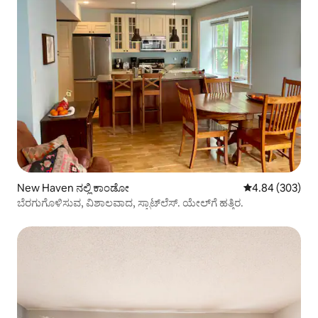
New Haven ನಲ್ಲಿ ಕಾಂಡೋ
5 ರಲ್ಲಿ 4.84 ಸರಾ
4.84 (303)
ಬೆರಗುಗೊಳಿಸುವ, ವಿಶಾಲವಾದ, ಸ್ಪಾಟ್‌ಲೆಸ್. ಯೇಲ್‌ಗೆ ಹತ್ತಿರ.