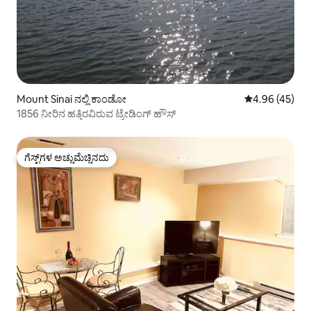
Mount Sinai ನಲ್ಲಿ ಕಾಂಡೋ
5 ರಲ್ಲಿ 4.96 ಸರ
4.96 (45)
1856 ನೀರಿನ ಹತ್ತಿರವಿರುವ ಟ್ರೇಡಿಂಗ್ ಹೌಸ್
ಗೆಸ್ಟ್‌ಗಳ ಅಚ್ಚುಮೆಚ್ಚಿನದು
ಗೆಸ್ಟ್‌ಗಳ ಅಚ್ಚುಮೆಚ್ಚಿನದು