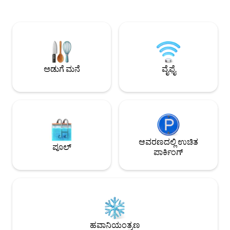
ಅಡಿ ದೂರದಲ್ಲಿರುವ ಅ
ತಾಣದಂತೆ ಭಾಸವಾಗುತ್ತದೆ. ವಾಸ್ತುಶಿಲ್ಪಿ ಡೇವಿಡ್
ಪ್ರವೇಶದೊಂದಿಗೆ ಲಾಂಗ್
ಈಸ್ಟನ್ ವಿನ್ಯಾಸಗೊಳಿಸಿದ ಈ ಸ್ಥಳವು ಕ್ಲಾಸಿಕ್
ಮಾಡಿ. ಪ್ರಾಪರ್ಟಿ CT
ಸೊಬಗನ್ನು ಆಧುನಿಕ ಆರಾಮದೊಂದಿಗೆ
ಬಾಗಿಲುಗಳ ಕೆಳಗೆ ಇದೆ
ಸಂಯೋಜಿಸುತ್ತದೆ: ಬಿಸಿ ಮಾಡಿದ ಕಲ್ಲಿನ ನೆಲಗಳು,
ವೀಕ್ಷಣೆಗಳು ಮತ್ತು ವನ್ಯಜ
ಬಿಸಿ ಮಾಡಿದ ಟವೆಲ್ ರ್ಯಾಕ್, ಉತ್ತಮ ಗುಣಮಟ್ಟದ
ಹೆಸರುವಾಸಿಯಾಗಿದೆ.
ಲಿನೆನ್‌ಗಳು, ಸುಂದರವಾಗಿ ವಿನ್ಯಾಸಗೊಳಿಸಿದ
ಸೂರ್ಯಾಸ್ತಗಳು ಸುಂದರ
ಫಿನಿಶ್‌ಗಳು ಮತ್ತು ಖಾಸಗಿ ಪ್ರವೇಶದ್ವಾರ. ವಾರಾಂತ್ಯದಲ್ಲಿ
ಅಡುಗೆ ಮನೆ
ವೈಫೈ
ನಿಮಿಷಗಳು. ನಿಮ್ಮನ್ನು
ಸೊಗಸಾದ ವಿಹಾರಕ್ಕೆ ಅಥವಾ ಶಾಂತವಾದ ವಿಶ್ರಾಂತಿಗೆ
ಕಾಯಲು ಸಾಧ್ಯವಿಲ್ಲ!
ಸೂಕ್ತವಾಗಿದೆ.
ಆವರಣದಲ್ಲಿ ಉಚಿತ
ಪೂಲ್
ಪಾರ್ಕಿಂಗ್
ಹವಾನಿಯಂತ್ರಣ