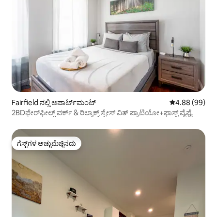
Fairfield ನಲ್ಲಿ ಅಪಾರ್ಟ್‌ಮಂಟ್
5 ರಲ್ಲಿ 4.88 ಸರ
4.88 (99)
2BDಫೇರ್‌ಫೀಲ್ಡ್ ವರ್ಕ್ & ರಿಲ್ಯಾಕ್ಸ್ ಸ್ಪೇಸ್ ವಿತ್ ಪ್ಯಾಟಿಯೋ+ಫಾಸ್ಟ್ ವೈಫೈ
ಗೆಸ್ಟ್‌ಗಳ ಅಚ್ಚುಮೆಚ್ಚಿನದು
ಗೆಸ್ಟ್‌ಗಳ ಅಚ್ಚುಮೆಚ್ಚಿನದು