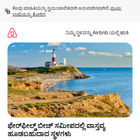
ವಿಷಯಕ್ಕೆ
ಕೆಲವು ಮಾಹಿತಿಯನ್ನು ಸ್ವಯಂಚಾಲಿತವಾಗಿ ಅನುವಾದಿಸಲಾಗಿದೆ. 
ಮೂಲ 
ಹೋಗಿ
ಭಾಷೆಯನ್ನು ತೋರಿಸಿ
ನಿಮ್ಮ ಸ್ಥಳವನ್ನು Airbnb ಯಲ್ಲಿ ಹಾಕಿ
ಫೇರ್‌ಫೀಲ್ಡ್ ಬೀಚ್ ಸಮೀಪದಲ್ಲಿ ವಾಸ್ತವ್ಯ
ಹೂಡಬಹುದಾದ ಸ್ಥಳಗಳು