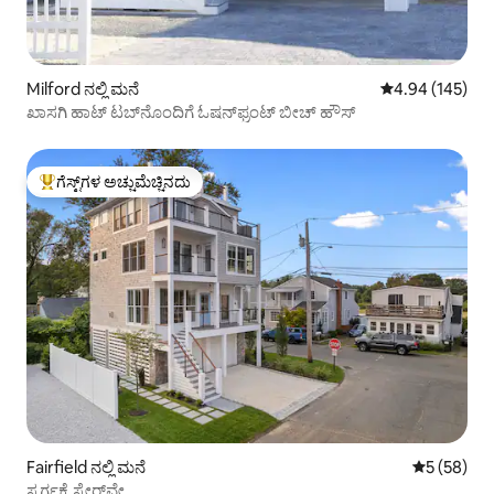
Milford ನಲ್ಲಿ ಮನೆ
5 ರಲ್ಲಿ 4.94 ಸರಾ
4.94 (145)
ಖಾಸಗಿ ಹಾಟ್ ಟಬ್‌ನೊಂದಿಗೆ ಓಷನ್‌ಫ್ರಂಟ್ ಬೀಚ್ ಹೌಸ್
ಗೆಸ್ಟ್‌ಗಳ ಅಚ್ಚುಮೆಚ್ಚಿನದು
ಗೆಸ್ಟ್‌ಗಳಿಗೆ ಅತಿ ಹೆಚ್ಚು ಅಚ್ಚುಮೆಚ್ಚಿನದು
Fairfield ನಲ್ಲಿ ಮನೆ
5 ರಲ್ಲಿ 5 ಸರ
5 (58)
ಸ್ವರ್ಗಕ್ಕೆ ಸ್ಟೇರ್‌ವೇ