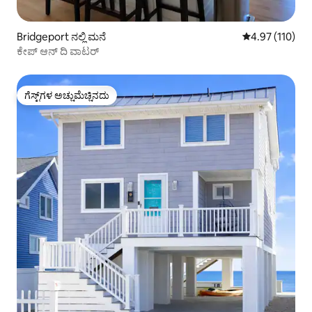
Bridgeport ನಲ್ಲಿ ಮನೆ
5 ರಲ್ಲಿ 4.97 ಸರಾ
4.97 (110)
ಕೇಪ್ ಆನ್ ದಿ ವಾಟರ್
ಗೆಸ್ಟ್‌ಗಳ ಅಚ್ಚುಮೆಚ್ಚಿನದು
ಗೆಸ್ಟ್‌ಗಳ ಅಚ್ಚುಮೆಚ್ಚಿನದು