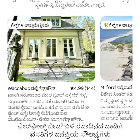
ಸ್ಥಳಗಳನ್ನು ಹೆಚ್ಚು ರೇಟ್ ಮಾಡಲಾಗುತ್ತದೆ.
ಗೆಸ್ಟ್‌ಗಳ ಅಚ್ಚುಮೆಚ್ಚಿನದು
ಗೆಸ್ಟ್‌ಗಳ ಅಚ್ಚುಮೆಚ್
ಗೆಸ್ಟ್‌ಗಳ ಅಚ್ಚುಮೆಚ್ಚಿನದು
ಗೆಸ್ಟ್‌ಗಳಿಗೆ ಅತಿ ಹೆಚ್ಚು
Milford ನಲ್ಲಿ ಮನೆ
Waccabuc ನಲ್ಲಿ ಗೆಸ್ಟ್‌ಹೌಸ್
5 ರಲ್ಲಿ 4.99 ಸರಾಸರಿ ರೇಟಿಂಗ್, 144 ವಿ
4.99 (144)
ವಿಶೇಷ ಸೀಡರ್ ಕಡಲತೀರ
ಖಾಸಗಿ ಸರೋವರದ ಮೇಲೆ ಫ್ರೆಂಚ್ ಎಸ್ಟೇಟ್ ಗೆಸ್ಟ್
ರಿಟ್ರೀಟ್
ನಿಮ್ಮ ಸ್ವಂತ ಸ್ವರ್ಗದ ಸ್ಲ
ಹೌಸ್
ನ್ಯೂಯಾರ್ಕ್ ನಗರದಿಂದ ಕೇವಲ 60 ನಿಮಿಷಗಳ
ಎಂದಾದರೂ ನೋಡುವ ಅ
ದೂರದಲ್ಲಿರುವ ಎಂಟು ಎಕರೆ ವಿಸ್ತಾರವಾದ ಗೇಟೆಡ್
ಸೂರ್ಯಾಸ್ತಗಳನ್ನು ವೀಕ್ಷಿ
ಫ್ರೆಂಚ್ ಎಸ್ಟೇಟ್‌ನಲ್ಲಿ ನೆಲೆಗೊಂಡಿರುವ
ಬಾಣಸಿಗರ ಅಡುಗೆಮನೆಯ
ಯುರೋಪಿಯನ್-ಪ್ರೇರಿತ ಖಾಸಗಿ ಗೆಸ್ಟ್ ಹೌಸ್.
ಆನಂದಿಸಿ. ಖಾಸಗಿ ಹಿಂ
ಫೇರ್‌ಫೀಲ್ಡ್ ಬೀಚ್ ಬಳಿ ರಜಾದಿನದ ಬಾಡಿಗೆ
ಸುಂದರವಾಗಿ ನಿರ್ವಹಿಸಲಾದ ಉದ್ಯಾನಗಳು, 18ನೇ
ಬೆರಗುಗೊಳಿಸುವ ವೀಕ್ಷ
ಶತಮಾನದ ಪ್ರತಿಮೆಗಳು ಮತ್ತು ಖಾಸಗಿ ಕೆರೆಯಿಂದ
ವಸತಿಗಳ ಜನಪ್ರಿಯ ಸೌಲಭ್ಯಗಳು
ರೂಮ್‌ನೊಳಗಿನ ಸೋಫಾದ
ಸುತ್ತುವರೆದಿರುವ ಈ ಸ್ಥಳವು ಫ್ರೆಂಚ್ ಗ್ರಾಮೀಣ ವಿರಾಮ