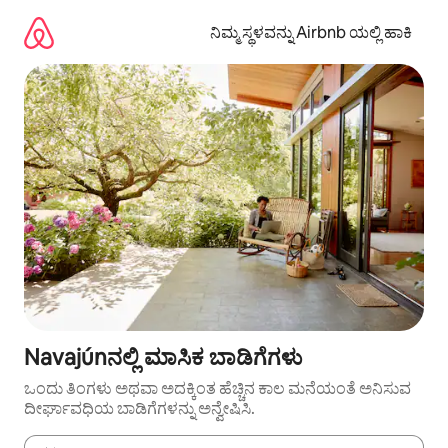
ವಿಷಯಕ್ಕೆ
ಹೋಗಿ
ನಿಮ್ಮ ಸ್ಥಳವನ್ನು Airbnb ಯಲ್ಲಿ ಹಾಕಿ
Navajúnನಲ್ಲಿ ಮಾಸಿಕ ಬಾಡಿಗೆಗಳು
ಒಂದು ತಿಂಗಳು ಅಥವಾ ಅದಕ್ಕಿಂತ ಹೆಚ್ಚಿನ ಕಾಲ ಮನೆಯಂತೆ ಅನಿಸುವ
ದೀರ್ಘಾವಧಿಯ ಬಾಡಿಗೆಗಳನ್ನು ಅನ್ವೇಷಿಸಿ.