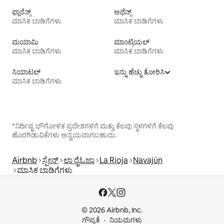
ಫ್ಲಾರೆನ್ಸ್
ಅಥೆನ್ಸ್
ಮಾಸಿಕ ಬಾಡಿಗೆಗಳು
ಮಾಸಿಕ ಬಾಡಿಗೆಗಳು
ಮಯಾಮಿ
ಮಾಂಟ್ರಿಯಲ್
ಮಾಸಿಕ ಬಾಡಿಗೆಗಳು
ಮಾಸಿಕ ಬಾಡಿಗೆಗಳು
ಸಿಯಾಟಲ್
ಇನ್ನು ಹೆಚ್ಚು ತೋರಿಸಿ
ಮಾಸಿಕ ಬಾಡಿಗೆಗಳು
*ನಿರ್ದಿಷ್ಟ ಭೌಗೋಳಿಕ ಪ್ರದೇಶಗಳಿಗೆ ಮತ್ತು ಕೆಲವು ಸ್ಥಳಗಳಿಗೆ ಕೆಲವು
ಹೊರಗಿಡುವಿಕೆಗಳು ಅನ್ವಯವಾಗಬಹುದು.
Airbnb
ಸ್ಪೇನ್
ಲಾ ರೈಓಜಾ
La Rioja
Navajún
ಮಾಸಿಕ ಬಾಡಿಗೆಗಳು
© 2026 Airbnb, Inc.
ಗೌಪ್ಯತೆ
ನಿಯಮಗಳು