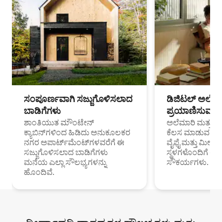
ಸಂಪೂರ್ಣವಾಗಿ ಸಜ್ಜುಗೊಳಿಸಲಾದ
ಡಿಜಿಟಲ್ ಅಲೆಮಾ
ಬಾಡಿಗೆಗಳು
ಪ್ರಯಾಣಿಸುವ ವೃತ
ಶಾಂತಿಯುತ ಮೌಂಟೇನ್
ಅಲೆಮಾರಿ ಮತ್ತು ದೂ
ಕ್ಯಾಬಿನ್‌ಗಳಿಂದ ಹಿಡಿದು ಅನುಕೂಲಕರ
ಕೆಲಸ ಮಾಡುವ ಪ್ರೊ
ನಗರ ಅಪಾರ್ಟ್‌ಮೆಂಟ್‌ಗಳವರೆಗೆ ಈ
ವೈಫೈ ಮತ್ತು ಮೀಸ
ಸಜ್ಜುಗೊಳಿಸಲಾದ ಬಾಡಿಗೆಗಳು
ಸ್ಥಳಗಳೊಂದಿಗೆ 
ಮನೆಯ ಎಲ್ಲಾ ಸೌಲಭ್ಯಗಳನ್ನು
ಸೌಕರ್ಯಗಳು.
ಹೊಂದಿವೆ.