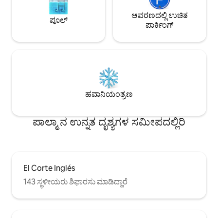
toallas, secador de pelo, papel higiénico
y artículos esenciales. El suelo de baldosa
ಆವರಣದಲ್ಲಿ ಉಚಿತ
ಪೂಲ್
y la decoración funcional crean un
ಪಾರ್ಕಿಂಗ್
ambiente práctico y acogedor. El edificio
dispone de ascensor para acceder
cómodamente a las plantas superiores,
perfecto para disfrutar de una estancia
agradable y sin complicaciones. Hay
cunas bajo petición.
ಹವಾನಿಯಂತ್ರಣ
ಪಾಲ್ಮಾ ನ ಉನ್ನತ ದೃಶ್ಯಗಳ ಸಮೀಪದಲ್ಲಿರಿ
El Corte Inglés
143 ಸ್ಥಳೀಯರು ಶಿಫಾರಸು ಮಾಡಿದ್ದಾರೆ