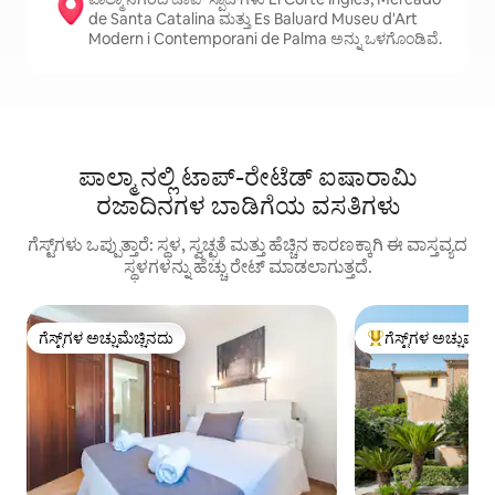
de Santa Catalina ಮತ್ತು Es Baluard Museu d'Art
Modern i Contemporani de Palma ಅನ್ನು ಒಳಗೊಂಡಿವೆ.
ಪಾಲ್ಮಾ ನಲ್ಲಿ ಟಾಪ್-ರೇಟೆಡ್ ಐಷಾರಾಮಿ
ರಜಾದಿನಗಳ ಬಾಡಿಗೆಯ ವಸತಿಗಳು
ಗೆಸ್ಟ್‌ಗಳು ಒಪ್ಪುತ್ತಾರೆ: ಸ್ಥಳ, ಸ್ವಚ್ಛತೆ ಮತ್ತು ಹೆಚ್ಚಿನ ಕಾರಣಕ್ಕಾಗಿ ಈ ವಾಸ್ತವ್ಯದ
ಸ್ಥಳಗಳನ್ನು ಹೆಚ್ಚು ರೇಟ್ ಮಾಡಲಾಗುತ್ತದೆ.
ಗೆಸ್ಟ್‌ಗಳ ಅಚ್ಚುಮೆಚ್ಚಿನದು
ಗೆಸ್ಟ್‌ಗಳ ಅಚ್ಚುಮೆಚ್
ಗೆಸ್ಟ್‌ಗಳ ಅಚ್ಚುಮೆಚ್ಚಿನದು
ಗೆಸ್ಟ್‌ಗಳಿಗೆ ಅತಿ ಹೆಚ್ಚು