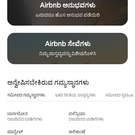
Airbnb ಅನುಭವಗಳು
ಏನಾದರೂ ಹೊಸ ಅನುಭವ ಪಡೆಯಿರಿ
Airbnb ಸೇವೆಗಳು
ನಿಮ್ಮ ವಾಸ್ತವ್ಯವನ್ನು ವಿಶೇಷಗೊಳಿಸಿ
ಅನ್ವೇಷಿಸಬೇಕಿರುವ ಗಮ್ಯಸ್ಥಾನಗಳು
ಸಮೀಪದ ಗಮ್ಯಸ್ಥಾನಗಳು
ಇತರ ರೀತಿಯ ವಾಸ್ತವ್ಯಗಳು
ಸಮೀಪದ ಪ್ರಮುಖ 
ಬಾರ್ಸಲೋನ
ವಲೆನ್ಶಿಯಾ
ರಜಾದಿನದ ಬಾಡಿಗೆಗಳು
ರಜಾದಿನದ ಬಾಡಿಗೆಗಳು
ಮಾರ್ಸೈಲ್
ಅಲಿಕಾಂಟೆ