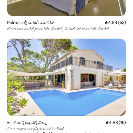
Palma ನಲ್ಲಿ ಬಾಡಿಗೆ ಯುನಿಟ್
5 ರಲ್ಲಿ 4.89 ಸರ
4.89 (53)
ಲೋಂಜಾ ಸೂಟ್ಸ್ ಅಪಾರ್ಟ್‌ಮೆಂಟ್ಸ್, 2 ಬೆಡ್‌ಗಳ ಅಪಾರ್ಟ್‌ಮೆಂಟ್
ಕಾನ್ ಪಾಸ್ಟಿಲ್ಲಾ ನಲ್ಲಿ ವಿಲ್ಲಾ
5 ರಲ್ಲಿ 4.93 ಸರ
4.93 (15)
ವಿಲ್ಲಾ ಕ್ಯಾಲಾ ಎಸ್ಟಾನ್ಸಿಯಾ ಮರ್ಸಿಡಿಸ್