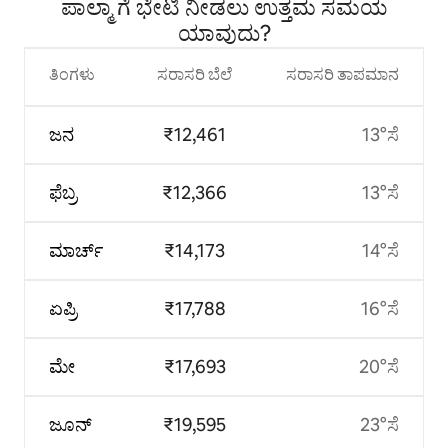
ಪಾಲ್ಮಾ ಗೆ ಭೇಟಿ ನೀಡಲು ಉತ್ತಮ ಸಮಯ
ಯಾವುದು?
ತಿಂಗಳು
ಸರಾಸರಿ ಬೆಲೆ
ಸರಾಸರಿ ತಾಪಮಾನ
ಜನ
₹12,461
13°ಸೆ
ಫೆಬ್ರ
₹12,366
13°ಸೆ
ಮಾರ್ಚ್
₹14,173
14°ಸೆ
ಏಪ್ರಿ
₹17,788
16°ಸೆ
ಮೇ
₹17,693
20°ಸೆ
ಜೂನ್
₹19,595
23°ಸೆ