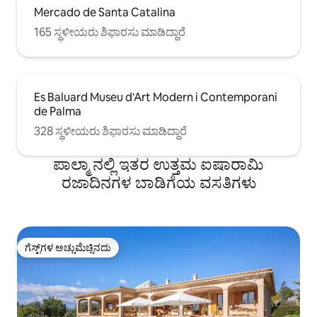
Mercado de Santa Catalina
165 ಸ್ಥಳೀಯರು ಶಿಫಾರಸು ಮಾಡಿದ್ದಾರೆ
Es Baluard Museu d'Art Modern i Contemporani
de Palma
328 ಸ್ಥಳೀಯರು ಶಿಫಾರಸು ಮಾಡಿದ್ದಾರೆ
ಪಾಲ್ಮಾ ನಲ್ಲಿ ಇತರ ಉತ್ತಮ ಐಷಾರಾಮಿ
ರಜಾದಿನಗಳ ಬಾಡಿಗೆಯ ವಸತಿಗಳು
ಗೆಸ್ಟ್‌ಗಳ ಅಚ್ಚುಮೆಚ್ಚಿನದು
ಗೆಸ್ಟ್‌ಗಳ ಅಚ್ಚುಮೆಚ್ಚಿನದು