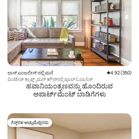
ಲಾಸ್ ಏಂಜಲೀಸ್ ನಲ್ಲಿ ಮನೆ
5 ರಲ್ಲಿ 4.92 ಸರಾ
4.92 (350)
ವಿಂಟೇಜ್ ಕ್ರಾಫ್ಟ್ಸ್‌ಮನ್ ಹೌಸ್‌ನಲ್ಲಿ ಪೂಲ್ ಓಯಸಿಸ್
ಹವಾನಿಯಂತ್ರಣವನ್ನು ಹೊಂದಿರುವ
ಅಪಾರ್ಟ್‌ಮೆಂಟ್‌ ಬಾಡಿಗೆಗಳು
ಗೆಸ್ಟ್‌ಗಳ ಅಚ್ಚುಮೆಚ್ಚಿನದು
ಗೆಸ್ಟ್‌ಗಳ ಅಚ್ಚುಮೆಚ್ಚಿನದು