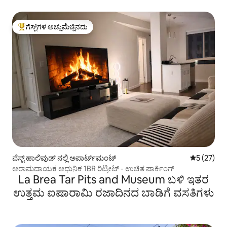
ಗೆಸ್ಟ್‌ಗಳ ಅಚ್ಚುಮೆಚ್ಚಿನದು
ಗೆಸ್ಟ್‌ಗಳಿಗೆ ಅತಿ ಹೆಚ್ಚು ಅಚ್ಚುಮೆಚ್ಚಿನದು
ವೆಸ್ಟ್‌ ಹಾಲಿವುಡ್ ನಲ್ಲಿ ಅಪಾರ್ಟ್‌ಮಂಟ್
5 ರಲ್ಲಿ 5 ಸರ
5 (27)
ಆರಾಮದಾಯಕ ಆಧುನಿಕ 1BR ರಿಟ್ರೀಟ್ - ಉಚಿತ ಪಾರ್ಕಿಂಗ್
La Brea Tar Pits and Museum ಬಳಿ ಇತರ
ಉತ್ತಮ ಐಷಾರಾಮಿ ರಜಾದಿನದ ಬಾಡಿಗೆ ವಸತಿಗಳು