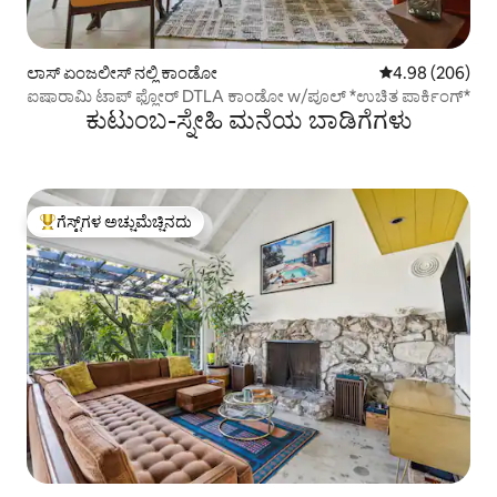
ಲಾಸ್ ಏಂಜಲೀಸ್ ನಲ್ಲಿ ಕಾಂಡೋ
5 ರಲ್ಲಿ 4.98 ಸರಾ
4.98 (206)
ಐಷಾರಾಮಿ ಟಾಪ್ ಫ್ಲೋರ್ DTLA ಕಾಂಡೋ w/ಪೂಲ್ *ಉಚಿತ ಪಾರ್ಕಿಂಗ್*
ಕುಟುಂಬ-ಸ್ನೇಹಿ ಮನೆಯ ಬಾಡಿಗೆಗಳು
ಗೆಸ್ಟ್‌ಗಳ ಅಚ್ಚುಮೆಚ್ಚಿನದು
ಗೆಸ್ಟ್‌ಗಳಿಗೆ ಅತಿ ಹೆಚ್ಚು ಅಚ್ಚುಮೆಚ್ಚಿನದು