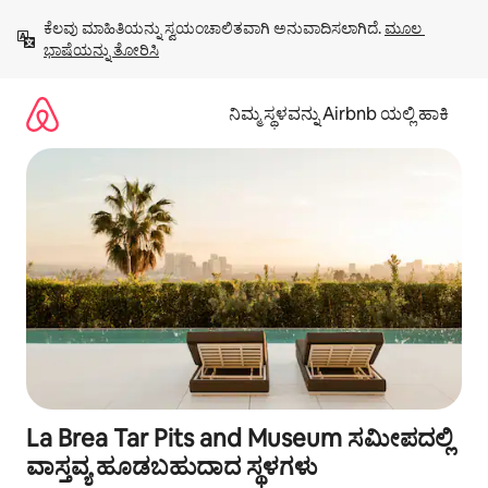
ವಿಷಯಕ್ಕೆ
ಕೆಲವು ಮಾಹಿತಿಯನ್ನು ಸ್ವಯಂಚಾಲಿತವಾಗಿ ಅನುವಾದಿಸಲಾಗಿದೆ. 
ಮೂಲ 
ಹೋಗಿ
ಭಾಷೆಯನ್ನು ತೋರಿಸಿ
ನಿಮ್ಮ ಸ್ಥಳವನ್ನು Airbnb ಯಲ್ಲಿ ಹಾಕಿ
La Brea Tar Pits and Museum ಸಮೀಪದಲ್ಲಿ
ವಾಸ್ತವ್ಯ ಹೂಡಬಹುದಾದ ಸ್ಥಳಗಳು