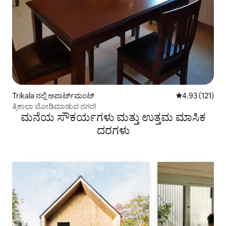
Trikala ನಲ್ಲಿ ಅಪಾರ್ಟ್‌ಮಂಟ್
5 ರಲ್ಲಿ 4.93 ಸರಾ
4.93 (121)
ತ್ರಿಕಾಲಾ ಮೋಡಿಮಾಡುವ ನಗರ!
ಮನೆಯ ಸೌಕರ್ಯಗಳು ಮತ್ತು ಉತ್ತಮ ಮಾಸಿಕ
ದರಗಳು