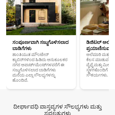
ಸಂಪೂರ್ಣವಾಗಿ ಸಜ್ಜುಗೊಳಿಸಲಾದ
ಡಿಜಿಟಲ್ ಅಲೆಮಾ
ಬಾಡಿಗೆಗಳು
ಪ್ರಯಾಣಿಸುವ ವೃತ
ಶಾಂತಿಯುತ ಮೌಂಟೇನ್
ಅಲೆಮಾರಿ ಮತ್ತು ದೂ
ಕ್ಯಾಬಿನ್‌ಗಳಿಂದ ಹಿಡಿದು ಅನುಕೂಲಕರ
ಕೆಲಸ ಮಾಡುವ ಪ್ರೊ
ನಗರ ಅಪಾರ್ಟ್‌ಮೆಂಟ್‌ಗಳವರೆಗೆ ಈ
ವೈಫೈ ಮತ್ತು ಮೀಸ
ಸಜ್ಜುಗೊಳಿಸಲಾದ ಬಾಡಿಗೆಗಳು
ಸ್ಥಳಗಳೊಂದಿಗೆ 
ಮನೆಯ ಎಲ್ಲಾ ಸೌಲಭ್ಯಗಳನ್ನು
ಸೌಕರ್ಯಗಳು.
ಹೊಂದಿವೆ.
ದೀರ್ಘಾವಧಿ ವಾಸ್ತವ್ಯಗಳ ಸೌಲಭ್ಯಗಳು ಮತ್ತು
ಸವಲತ್ತುಗಳು