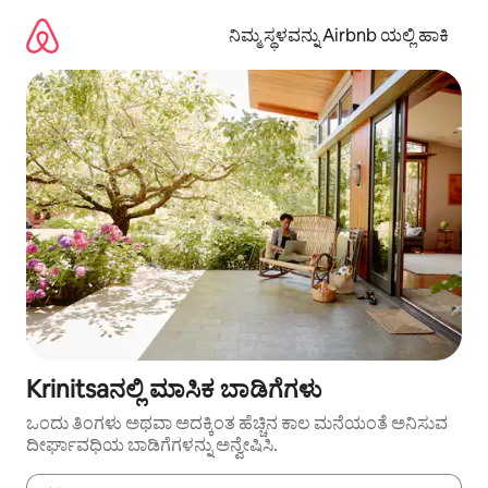
ವಿಷಯಕ್ಕೆ
ಹೋಗಿ
ನಿಮ್ಮ ಸ್ಥಳವನ್ನು Airbnb ಯಲ್ಲಿ ಹಾಕಿ
Krinitsaನಲ್ಲಿ ಮಾಸಿಕ ಬಾಡಿಗೆಗಳು
ಒಂದು ತಿಂಗಳು ಅಥವಾ ಅದಕ್ಕಿಂತ ಹೆಚ್ಚಿನ ಕಾಲ ಮನೆಯಂತೆ ಅನಿಸುವ
ದೀರ್ಘಾವಧಿಯ ಬಾಡಿಗೆಗಳನ್ನು ಅನ್ವೇಷಿಸಿ.