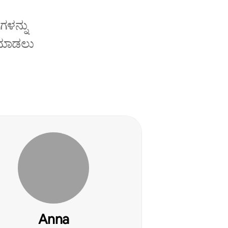
ಗಳನ್ನು
ೆ ಮಾಡಲು
Anna