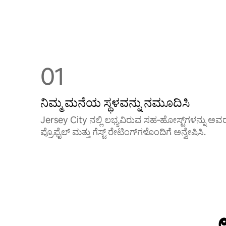
01
ನಿಮ್ಮ ಮನೆಯ ಸ್ಥಳವನ್ನು ನಮೂದಿಸಿ
Jersey City ನಲ್ಲಿ ಲಭ್ಯವಿರುವ ಸಹ‑ಹೋಸ್ಟ್‌ಗಳನ್ನು ಅವ
ಪ್ರೊಫೈಲ್ ಮತ್ತು ಗೆಸ್ಟ್ ರೇಟಿಂಗ್‌ಗಳೊಂದಿಗೆ ಅನ್ವೇಷಿಸಿ.