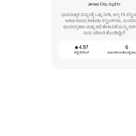
Jersey City, ನ್ಯೂಜೆರ್ಸಿ
ಭಾವನಾತ್ಮಕ ವಿನ್ಯಾಸಕ್ಕೆ ಒತ್ತು ನೀಡಿ, ಅಗ್ರ 1% ಲಿಸ್ಟಿಂ
ಆಕರ್ಷಕವಾದ Airbnb ಲಿಸ್ಟಿಂಗ್‌ಗಳು, ಸುಂದ
ಛಾಯಾಗ್ರಹಣ ಮತ್ತು ಕಥೆ ಹೇಳುವಿಕೆಯನ್ನು ರಚಿಸು
ನಾನು ಪರಿಣತಿ ಹೊಂದಿದ್ದೇನೆ
4.97
6
ಗೆಸ್ಟ್ ರೇಟಿಂಗ್
ವರ್ಷಗಳಿಂದ ಹೋಸ್ಟ್ ‌ಮಾಡುತ