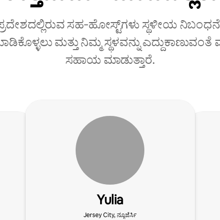
 ಪ್ರದೇಶದಲ್ಲಿರುವ ಸಹ‑ಹೋಸ್ಟ್‌ಗಳು ಸ್ಥಳೀಯ ನಿಬಂಧನೆ
ಡಿಕೊಳ್ಳಲು ಮತ್ತು ನಿಮ್ಮ ಸ್ಥಳವನ್ನು ಎದ್ದುಕಾಣುವಂತ
ಸಹಾಯ ಮಾಡುತ್ತಾರೆ.
Yulia
Jersey City, ನ್ಯೂಜೆರ್ಸಿ