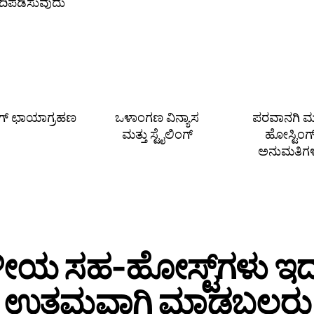
ಗದಿಪಡಿಸುವುದು
ಿಂಗ್ ಛಾಯಾಗ್ರಹಣ
ಒಳಾಂಗಣ ವಿನ್ಯಾಸ
ಪರವಾನಗಿ ಮತ
ಮತ್ತು ಸ್ಟೈಲಿಂಗ್
ಹೋಸ್ಟಿಂಗ
ಅನುಮತಿಗ
ಥಳೀಯ ಸಹ‑ಹೋಸ್ಟ್‌ಗಳು ಇದನ
ಉತ್ತಮವಾಗಿ ಮಾಡಬಲ್ಲರು