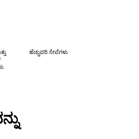
್ತು
ಹೆಚ್ಚುವರಿ ಸೇವೆಗಳು
್
ಳು
್ನು