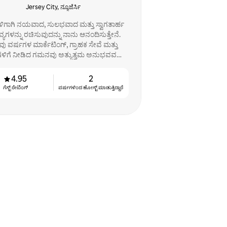
Jersey City, ನ್ಯೂಜೆರ್ಸಿ
್‌ಗಳಿಗಾಗಿ ನಯವಾದ, ಸುಲಭವಾದ ಮತ್ತು ಸ್ವಾಗತಾರ್ಹ
ತವ್ಯಗಳನ್ನು ರಚಿಸುವುದನ್ನು ನಾನು ಆನಂದಿಸುತ್ತೇನೆ.
ು ವರ್ಷಗಳ ಮಾರ್ಕೆಟಿಂಗ್, ಗ್ರಾಹಕ ಸೇವೆ ಮತ್ತು
ಳಿಗೆ ನೀಡಿದ ಗಮನವು ಅತ್ಯುತ್ತಮ ಅನುಭವವನ್ನು
ಖಾತ್ರಿಪಡಿಸುತ್ತವೆ.
4.95
2
ಗೆಸ್ಟ್ ರೇಟಿಂಗ್
ವರ್ಷಗಳಿಂದ ಹೋಸ್ಟ್ ‌ಮಾಡುತ್ತಿದ್ದಾರೆ