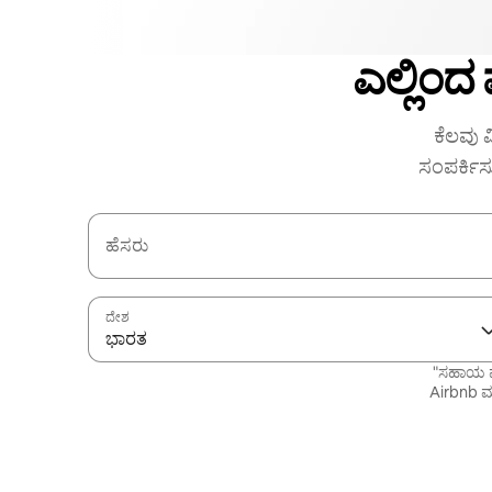
ಎಲ್ಲಿಂದ
ಕೆಲವು ವ
ಸಂಪರ್ಕಿಸ
ಹೆಸರು
ದೇಶ
ಭಾರತ
"ಸಹಾಯ ಪ
Airbnb ಮತ