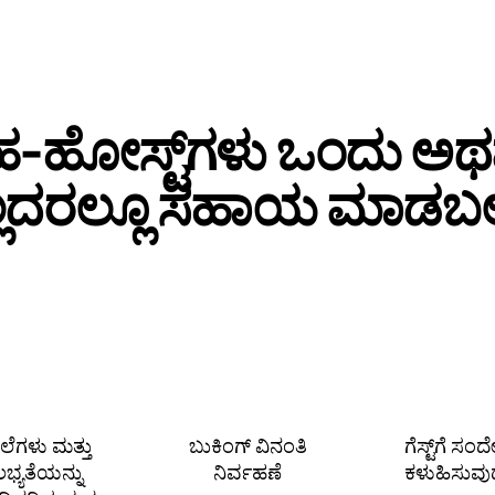
‑ಹೋಸ್ಟ್‌ಗಳು ಒಂದು ಅ
್ಲದರಲ್ಲೂ ಸಹಾಯ ಮಾಡಬಲ್
ೆಲೆಗಳು ಮತ್ತು
ಬುಕಿಂಗ್ ವಿನಂತಿ
ಗೆಸ್ಟ್‌ಗೆ ಸಂ
ಲಭ್ಯತೆಯನ್ನು
ನಿರ್ವಹಣೆ
ಕಳುಹಿಸುವು