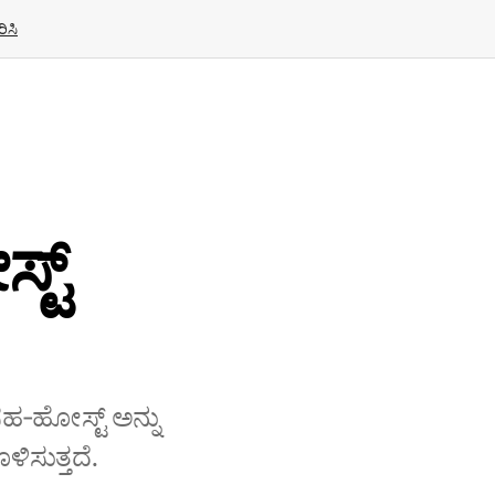
ಿಸಿ
್ಟ್
 ಸಹ‑ಹೋಸ್ಟ್ ಅನ್ನು
ಿಸುತ್ತದೆ.