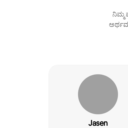
ನಿಮ್ಮ
ಅರ್ಥಮಾ
Jasen