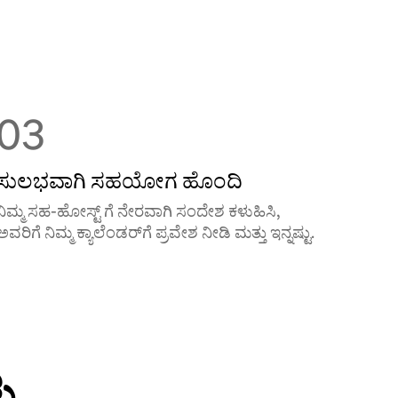
03
ಸುಲಭವಾಗಿ ಸಹಯೋಗ ಹೊಂದಿ
ನಿಮ್ಮ ಸಹ-ಹೋಸ್ಟ್ ‌ಗೆ ನೇರವಾಗಿ ಸಂದೇಶ ಕಳುಹಿಸಿ,
ಅವರಿಗೆ ನಿಮ್ಮ ಕ್ಯಾಲೆಂಡರ್‌‌ಗೆ ಪ್ರವೇಶ ನೀಡಿ ಮತ್ತು ಇನ್ನಷ್ಟು.
ು