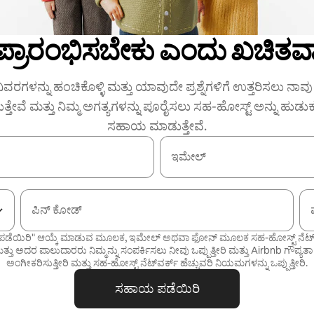
 ಪ್ರಾರಂಭಿಸಬೇಕು ಎಂದು ಖಚಿತವಾ
ಿವರಗಳನ್ನು ಹಂಚಿಕೊಳ್ಳಿ ಮತ್ತು ಯಾವುದೇ ಪ್ರಶ್ನೆಗಳಿಗೆ ಉತ್ತರಿಸಲು ನಾವು ನ
ುತ್ತೇವೆ ಮತ್ತು ನಿಮ್ಮ ಅಗತ್ಯಗಳನ್ನು ಪೂರೈಸಲು ಸಹ-ಹೋಸ್ಟ್ ಅನ್ನು ಹುಡು
ಸಹಾಯ ಮಾಡುತ್ತೇವೆ.
ಇಮೇಲ್
ಪಿನ್ ಕೋಡ್
ಡೆಯಿರಿ" ಆಯ್ಕೆ ಮಾಡುವ ಮೂಲಕ, ಇಮೇಲ್ ಅಥವಾ ಫೋನ್ ಮೂಲಕ ಸಹ-ಹೋಸ್ಟ್ ನೆಟ್‌ವರ್
್ತು ಅದರ ಪಾಲುದಾರರು ನಿಮ್ಮನ್ನು ಸಂಪರ್ಕಿಸಲು ನೀವು ಒಪ್ಪುತ್ತೀರಿ ಮತ್ತು Airbnb
ಗೌಪ್ಯತಾ
ಅಂಗೀಕರಿಸುತ್ತೀರಿ ಮತ್ತು
ಸಹ-ಹೋಸ್ಟ್ ನೆಟ್‌ವರ್ಕ್ ಹೆಚ್ಚುವರಿ ನಿಯಮಗಳನ್ನು
ಒಪ್ಪುತ್ತೀರಿ.
ಸಹಾಯ ಪಡೆಯಿರಿ