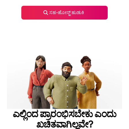
ಸಹ‑ಹೋಸ್ಟ್ ಹುಡುಕಿ
ಎಲ್ಲಿಂದ ಪ್ರಾರಂಭಿಸಬೇಕು ಎಂದು
ಖಚಿತವಾಗಿಲ್ಲವೇ?