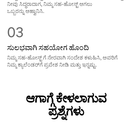
ನೀವು ಸಿದ್ಧರಾದಾಗ, ನಿಮ್ಮ ಸಹ-ಹೋಸ್ಟ್ ಆಗಲು
ಒಬ್ಬರನ್ನು ಆಹ್ವಾನಿಸಿ.
03
ಸುಲಭವಾಗಿ ಸಹಯೋಗ ಹೊಂದಿ
ನಿಮ್ಮ ಸಹ-ಹೋಸ್ಟ್ ‌ಗೆ ನೇರವಾಗಿ ಸಂದೇಶ ಕಳುಹಿಸಿ, ಅವರಿಗೆ
ನಿಮ್ಮ ಕ್ಯಾಲೆಂಡರ್‌‌ಗೆ ಪ್ರವೇಶ ನೀಡಿ ಮತ್ತು ಇನ್ನಷ್ಟು.
ಆಗಾಗ್ಗೆ ಕೇಳಲಾಗುವ
ಪ್ರಶ್ನೆಗಳು