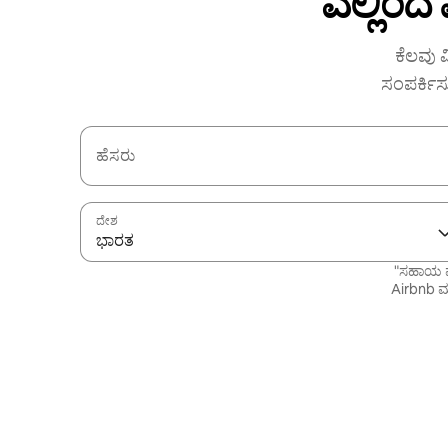
ಎಲ್ಲಿಂದ
ಕೆಲವು ವ
ಸಂಪರ್ಕಿಸ
ಹೆಸರು
ದೇಶ
ಭಾರತ
"ಸಹಾಯ ಪ
Airbnb ಮತ