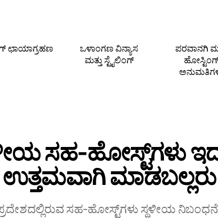
ಿಂಗ್ ಛಾಯಾಗ್ರಹಣ
ಒಳಾಂಗಣ ವಿನ್ಯಾಸ
ಪರವಾನಗಿ ಮತ
ಮತ್ತು ಸ್ಟೈಲಿಂಗ್
ಹೋಸ್ಟಿಂಗ
ಅನುಮತಿಗ
ಥಳೀಯ ಸಹ‑ಹೋಸ್ಟ್‌ಗಳು ಇದನ
ಉತ್ತಮವಾಗಿ ಮಾಡಬಲ್ಲರು
 ಪ್ರದೇಶದಲ್ಲಿರುವ ಸಹ‑ಹೋಸ್ಟ್‌ಗಳು ಸ್ಥಳೀಯ ನಿಬಂಧನೆ