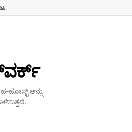
ಿಸಿ
‌ವರ್ಕ್
 ಸಹ‑ಹೋಸ್ಟ್ ಅನ್ನು
ಿಸುತ್ತದೆ.