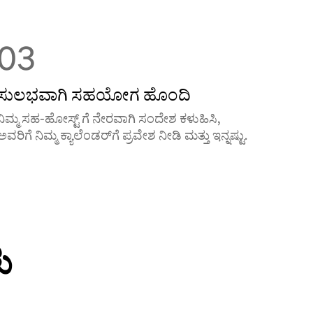
03
ಸುಲಭವಾಗಿ ಸಹಯೋಗ ಹೊಂದಿ
ನಿಮ್ಮ ಸಹ-ಹೋಸ್ಟ್ ‌ಗೆ ನೇರವಾಗಿ ಸಂದೇಶ ಕಳುಹಿಸಿ,
ಅವರಿಗೆ ನಿಮ್ಮ ಕ್ಯಾಲೆಂಡರ್‌‌ಗೆ ಪ್ರವೇಶ ನೀಡಿ ಮತ್ತು ಇನ್ನಷ್ಟು.
ು