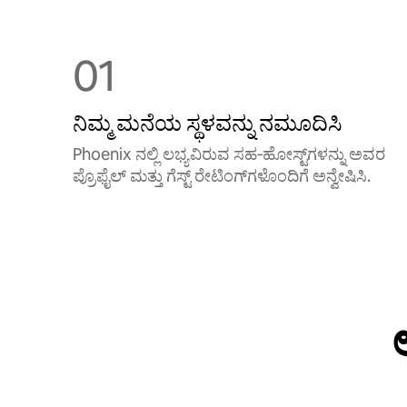
01
ನಿಮ್ಮ ಮನೆಯ ಸ್ಥಳವನ್ನು ನಮೂದಿಸಿ
Phoenix ನಲ್ಲಿ ಲಭ್ಯವಿರುವ ಸಹ‑ಹೋಸ್ಟ್‌ಗಳನ್ನು ಅವರ
ಪ್ರೊಫೈಲ್ ಮತ್ತು ಗೆಸ್ಟ್ ರೇಟಿಂಗ್‌ಗಳೊಂದಿಗೆ ಅನ್ವೇಷಿಸಿ.