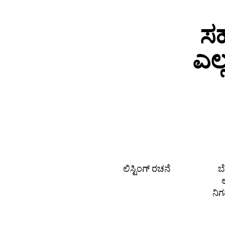
ಸಹ
ಎಲ
ಲಿಸ್ಟಿಂಗ್ ರಚನೆ
ಬ
ನಿ