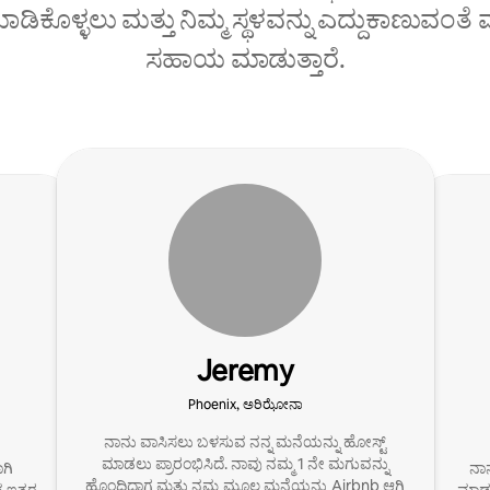
ಡಿಕೊಳ್ಳಲು ಮತ್ತು ನಿಮ್ಮ ಸ್ಥಳವನ್ನು ಎದ್ದುಕಾಣುವಂತ
ಸಹಾಯ ಮಾಡುತ್ತಾರೆ.
Jeremy
Phoenix, ಅರಿಝೋನಾ
ನಾನು ವಾಸಿಸಲು ಬಳಸುವ ನನ್ನ ಮನೆಯನ್ನು ಹೋಸ್ಟ್
ಮಾಡಲು ಪ್ರಾರಂಭಿಸಿದೆ. ನಾವು ನಮ್ಮ 1 ನೇ ಮಗುವನ್ನು
ಾಗಿ
ನಾನ
ಹೊಂದಿದ್ದಾಗ ಮತ್ತು ನಮ್ಮ ಮೂಲ ಮನೆಯನ್ನು Airbnb ಆಗಿ