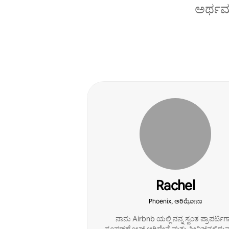
ಅರ್ಥಮಾ
Rachel
Phoenix, ಅರಿಝೋನಾ
ನಾನು Airbnb ಯಲ್ಲಿ ನನ್ನ ಸ್ವಂತ ಪ್ರಾಪರ್ಟಿಗ