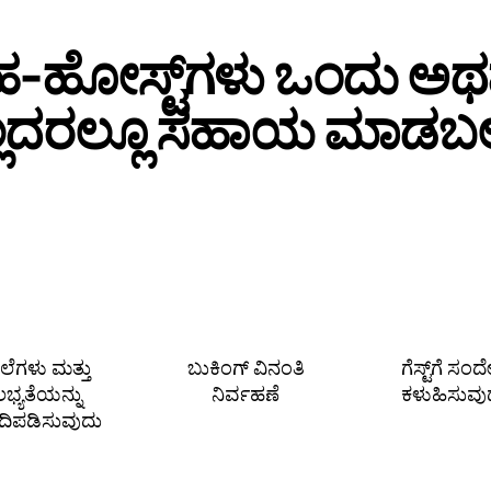
‑ಹೋಸ್ಟ್‌ಗಳು ಒಂದು ಅ
್ಲದರಲ್ಲೂ ಸಹಾಯ ಮಾಡಬಲ್
ೆಲೆಗಳು ಮತ್ತು
ಬುಕಿಂಗ್ ವಿನಂತಿ
ಗೆಸ್ಟ್‌ಗೆ ಸಂ
ಲಭ್ಯತೆಯನ್ನು
ನಿರ್ವಹಣೆ
ಕಳುಹಿಸುವು
ಗದಿಪಡಿಸುವುದು