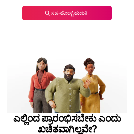
ಸಹ‑ಹೋಸ್ಟ್ ಹುಡುಕಿ
ಎಲ್ಲಿಂದ ಪ್ರಾರಂಭಿಸಬೇಕು ಎಂದು
ಖಚಿತವಾಗಿಲ್ಲವೇ?