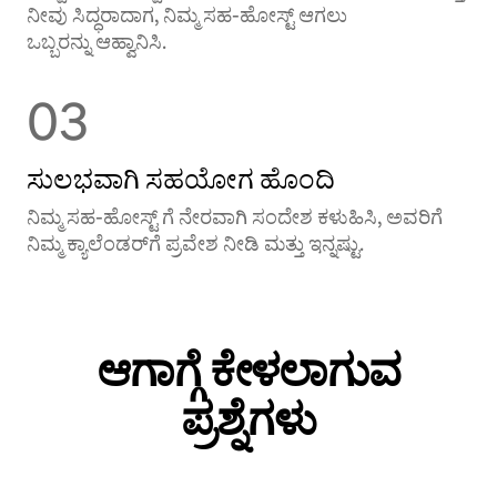
ನೀವು ಸಿದ್ಧರಾದಾಗ, ನಿಮ್ಮ ಸಹ-ಹೋಸ್ಟ್ ಆಗಲು
ಒಬ್ಬರನ್ನು ಆಹ್ವಾನಿಸಿ.
03
ಸುಲಭವಾಗಿ ಸಹಯೋಗ ಹೊಂದಿ
ನಿಮ್ಮ ಸಹ-ಹೋಸ್ಟ್ ‌ಗೆ ನೇರವಾಗಿ ಸಂದೇಶ ಕಳುಹಿಸಿ, ಅವರಿಗೆ
ನಿಮ್ಮ ಕ್ಯಾಲೆಂಡರ್‌‌ಗೆ ಪ್ರವೇಶ ನೀಡಿ ಮತ್ತು ಇನ್ನಷ್ಟು.
ಆಗಾಗ್ಗೆ ಕೇಳಲಾಗುವ
ಪ್ರಶ್ನೆಗಳು