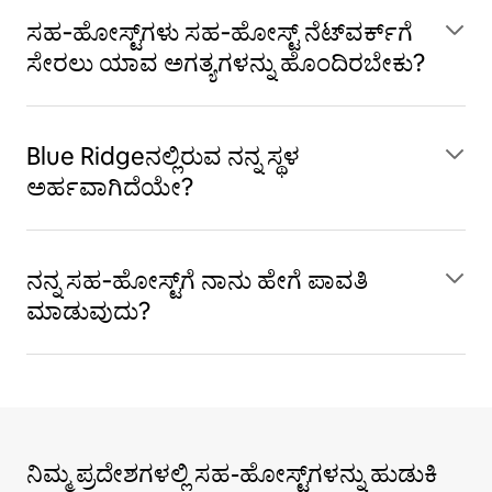
ಸಹ‑ಹೋಸ್ಟ್‌ಗಳು ಸಹ‑ಹೋಸ್ಟ್ ನೆಟ್‌ವರ್ಕ್‌ಗೆ
ಸೇರಲು ಯಾವ ಅಗತ್ಯಗಳನ್ನು ಹೊಂದಿರಬೇಕು?
Blue Ridgeನಲ್ಲಿರುವ ನನ್ನ ಸ್ಥಳ
ಅರ್ಹವಾಗಿದೆಯೇ?
ನನ್ನ ಸಹ‑ಹೋಸ್ಟ್‌ಗೆ ನಾನು ಹೇಗೆ ಪಾವತಿ
ಮಾಡುವುದು?
ನಿಮ್ಮ ಪ್ರದೇಶಗಳಲ್ಲಿ ಸಹ-ಹೋಸ್ಟ್‌ಗಳನ್ನು ಹುಡುಕಿ