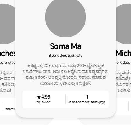
Soma Ma
aches
Mich
Blue Ridge, ಜಾರ್ಜಿಯಾ
ge, ಜಾರ್ಜಿಯಾ
Blue Ridge,
ಆತಿಥ್ಯದಲ್ಲಿ 20+ ವರ್ಷಗಳು ಮತ್ತು 200+ ಫೈವ್-ಸ್ಟಾರ್
ವಿಮರ್ಶೆಗಳು. ನಾನು ಅನುಭವಿ ಆರೈಕೆ, ಸುಧಾರಿತ ವ್ಯವಸ್ಥೆಗಳು
್‌ನಲ್ಲಿ ಪರ್ವತ-ಪ್ರೀತಿಯ, ನೀರು-
ನಿಮ್ಮ ಮನೆಯನ್ನು ನಮ್ಮ ಮನ
ಮತ್ತು ಇತರರು ಅಭಿವೃದ್ಧಿ ಹೊಂದಲು ಸಹಾಯ ಮಾಡುವ
20+ ವರ್ಷಗಳ ಅನುಭವ ಮತ್ತು
ಎಂದು ನಾವು ಖಚಿತಪಡಿಸುತ್ತೇ
ಮಾನವೀಯ ಸ್ಪರ್ಶವನ್ನು ತರುತ್ತೇನೆ.
 ಕುಟುಂಬ ಮತ್ತು ಪ್ರಾಣಿಗಳು =
ಹೋಸ್ಟ್‌ಗಳಾಗಿಯೂ ಸಹ 
ತೋಷ!
ಒದಗಿಸುತ್
4.99
1
ಗೆಸ್ಟ್ ರೇಟಿಂಗ್
ವರ್ಷದಿಂದ ಹೋಸ್ಟ್ ಮಾಡುತ್ತಿದ್ದಾರೆ
6
4.92
ವರ್ಷಗಳಿಂದ ಹೋಸ್ಟ್ ‌ಮಾಡುತ್ತಿದ್ದಾರೆ
ಗೆಸ್ಟ್ ರೇಟಿಂಗ್