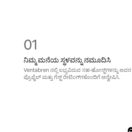
01
ನಿಮ್ಮ ಮನೆಯ ಸ್ಥಳವನ್ನು ನಮೂದಿಸಿ
Ventabren ನಲ್ಲಿ ಲಭ್ಯವಿರುವ ಸಹ‑ಹೋಸ್ಟ್‌ಗಳನ್ನು ಅವರ
ಪ್ರೊಫೈಲ್ ಮತ್ತು ಗೆಸ್ಟ್ ರೇಟಿಂಗ್‌ಗಳೊಂದಿಗೆ ಅನ್ವೇಷಿಸಿ.