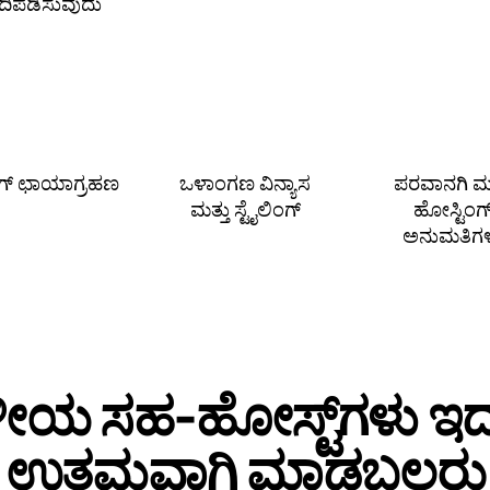
ಗದಿಪಡಿಸುವುದು
ಿಂಗ್ ಛಾಯಾಗ್ರಹಣ
ಒಳಾಂಗಣ ವಿನ್ಯಾಸ
ಪರವಾನಗಿ ಮತ
ಮತ್ತು ಸ್ಟೈಲಿಂಗ್
ಹೋಸ್ಟಿಂಗ
ಅನುಮತಿಗ
ಥಳೀಯ ಸಹ‑ಹೋಸ್ಟ್‌ಗಳು ಇದನ
ಉತ್ತಮವಾಗಿ ಮಾಡಬಲ್ಲರು