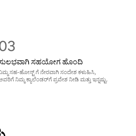
03
ಸುಲಭವಾಗಿ ಸಹಯೋಗ ಹೊಂದಿ
ನಿಮ್ಮ ಸಹ-ಹೋಸ್ಟ್ ‌ಗೆ ನೇರವಾಗಿ ಸಂದೇಶ ಕಳುಹಿಸಿ,
ಅವರಿಗೆ ನಿಮ್ಮ ಕ್ಯಾಲೆಂಡರ್‌‌ಗೆ ಪ್ರವೇಶ ನೀಡಿ ಮತ್ತು ಇನ್ನಷ್ಟು.
ು