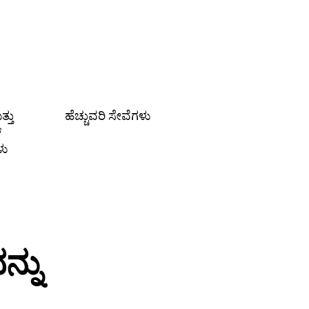
್ತು
ಹೆಚ್ಚುವರಿ ಸೇವೆಗಳು
್
ಳು
್ನು