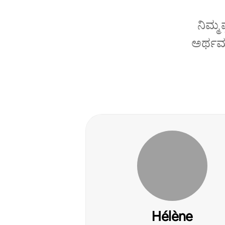
ನಿಮ್ಮ
ಅರ್ಥಮಾ
Hélène