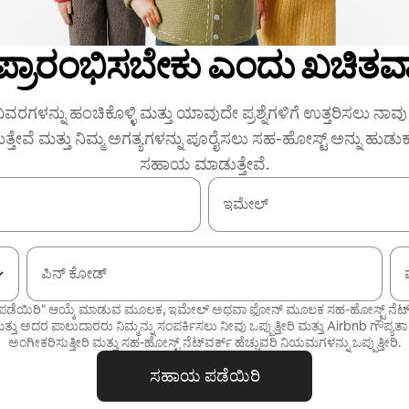
 ಪ್ರಾರಂಭಿಸಬೇಕು ಎಂದು ಖಚಿತವಾ
ಿವರಗಳನ್ನು ಹಂಚಿಕೊಳ್ಳಿ ಮತ್ತು ಯಾವುದೇ ಪ್ರಶ್ನೆಗಳಿಗೆ ಉತ್ತರಿಸಲು ನಾವು ನ
ುತ್ತೇವೆ ಮತ್ತು ನಿಮ್ಮ ಅಗತ್ಯಗಳನ್ನು ಪೂರೈಸಲು ಸಹ-ಹೋಸ್ಟ್ ಅನ್ನು ಹುಡು
ಸಹಾಯ ಮಾಡುತ್ತೇವೆ.
ಇಮೇಲ್
ಪಿನ್ ಕೋಡ್
ಡೆಯಿರಿ" ಆಯ್ಕೆ ಮಾಡುವ ಮೂಲಕ, ಇಮೇಲ್ ಅಥವಾ ಫೋನ್ ಮೂಲಕ ಸಹ-ಹೋಸ್ಟ್ ನೆಟ್‌ವರ್
್ತು ಅದರ ಪಾಲುದಾರರು ನಿಮ್ಮನ್ನು ಸಂಪರ್ಕಿಸಲು ನೀವು ಒಪ್ಪುತ್ತೀರಿ ಮತ್ತು Airbnb
ಗೌಪ್ಯತಾ
ಅಂಗೀಕರಿಸುತ್ತೀರಿ ಮತ್ತು
ಸಹ-ಹೋಸ್ಟ್ ನೆಟ್‌ವರ್ಕ್ ಹೆಚ್ಚುವರಿ ನಿಯಮಗಳನ್ನು
ಒಪ್ಪುತ್ತೀರಿ.
ಸಹಾಯ ಪಡೆಯಿರಿ