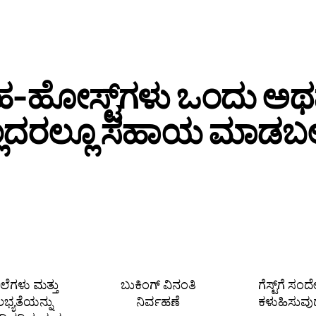
‑ಹೋಸ್ಟ್‌ಗಳು ಒಂದು ಅ
್ಲದರಲ್ಲೂ ಸಹಾಯ ಮಾಡಬಲ್
ೆಲೆಗಳು ಮತ್ತು
ಬುಕಿಂಗ್ ವಿನಂತಿ
ಗೆಸ್ಟ್‌ಗೆ ಸಂ
ಲಭ್ಯತೆಯನ್ನು
ನಿರ್ವಹಣೆ
ಕಳುಹಿಸುವು