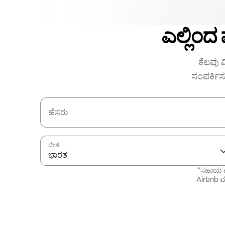
ಎಲ್ಲಿಂದ
ಕೆಲವು ವ
ಸಂಪರ್ಕಿಸ
ಹೆಸರು
ದೇಶ
ಭಾರತ
"ಸಹಾಯ ಪ
Airbnb ಮತ