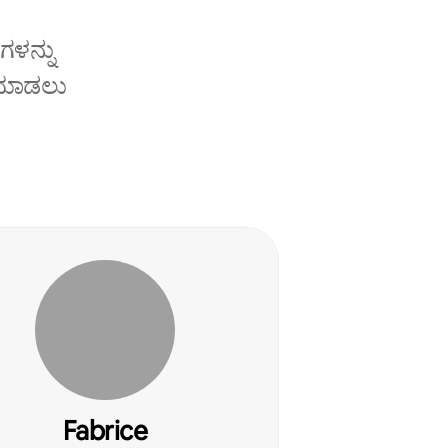
ಗಳನ್ನು
ೆ ಮಾಡಲು
Fabrice