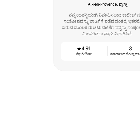
Aix-en-Provence, ಫ್ರಾನ್ಸ್
ನನ್ನ ಯಶಸ್ವಿಯಾಗಿ ನಿರ್ವಹಿಸಲಾದ ಕಾಟೇಜ್ ಮತ
ಸಂತೋಷವನ್ನು ಬಾಡಿಗೆಗೆ ಪಡೆದ ನಂತರ, ಇತರರ
ಬರುವ ಮೂಲಕ ಈ ಚಟುವಟಿಕೆಗೆ ನನ್ನನ್ನು ಸಂಪೂರ
ಮೀಸಲಿಡಲು ನಾನು ನಿರ್ಧರಿಸಿದೆ.
4.91
3
ಗೆಸ್ಟ್ ರೇಟಿಂಗ್
ವರ್ಷಗಳಿಂದ ಹೋಸ್ಟ್ ‌ಮಾಡುತ