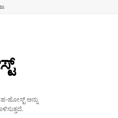
ಿಸಿ
ಟ್
 ಸಹ‑ಹೋಸ್ಟ್ ಅನ್ನು
ಿಸುತ್ತದೆ.