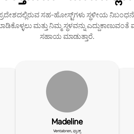
 ಪ್ರದೇಶದಲ್ಲಿರುವ ಸಹ‑ಹೋಸ್ಟ್‌ಗಳು ಸ್ಥಳೀಯ ನಿಬಂಧನೆ
ಡಿಕೊಳ್ಳಲು ಮತ್ತು ನಿಮ್ಮ ಸ್ಥಳವನ್ನು ಎದ್ದುಕಾಣುವಂತ
ಸಹಾಯ ಮಾಡುತ್ತಾರೆ.
Madeline
Ventabren, ಫ್ರಾನ್ಸ್