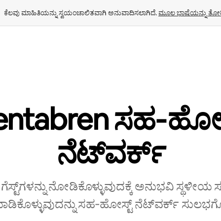
ಕೆಲವು ಮಾಹಿತಿಯನ್ನು ಸ್ವಯಂಚಾಲಿತವಾಗಿ ಅನುವಾದಿಸಲಾಗಿದೆ. 
ಮೂಲ ಭಾಷೆಯನ್ನು ತೋರ
entabren ಸಹ‑ಹೋಸ್
‌ನೆಟ್‌ವರ್ಕ್
 ಗೆಸ್ಟ್‌ಗಳನ್ನು ನೋಡಿಕೊಳ್ಳುವುದಕ್ಕೆ ಅನುಭವಿ ಸ್ಥಳೀಯ
ಿಕೊಳ್ಳುವುದನ್ನು ಸಹ‑ಹೋಸ್ಟ್‌ ನೆಟ್‌ವರ್ಕ್‌ ಸುಲಭಗೊಳ