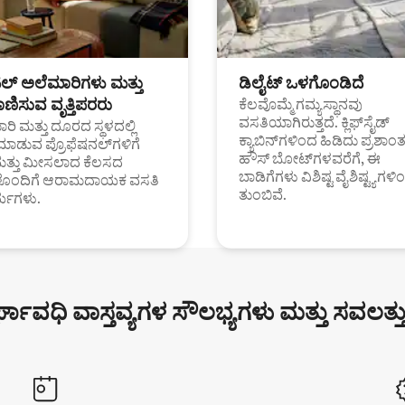
ಟಲ್ ಅಲೆಮಾರಿಗಳು ಮತ್ತು
ಡಿಲೈಟ್ ಒಳಗೊಂಡಿದೆ
ಣಿಸುವ ವೃತ್ತಿಪರರು
ಕೆಲವೊಮ್ಮೆ ಗಮ್ಯಸ್ಥಾನವು
ವಸತಿಯಾಗಿರುತ್ತದೆ. ಕ್ಲಿಫ್‌ಸೈಡ್
ರಿ ಮತ್ತು ದೂರದ ಸ್ಥಳದಲ್ಲಿ
ಕ್ಯಾಬಿನ್‌ಗಳಿಂದ ಹಿಡಿದು ಪ್ರಶಾ
ಮಾಡುವ ಪ್ರೊಫೆಷನಲ್‌ಗಳಿಗೆ
ಹೌಸ್ ಬೋಟ್‌ಗಳವರೆಗೆ, ಈ
ಮತ್ತು ಮೀಸಲಾದ ಕೆಲಸದ
ಬಾಡಿಗೆಗಳು ವಿಶಿಷ್ಟ ವೈಶಿಷ್ಟ್ಯಗಳಿ
ಗಳೊಂದಿಗೆ ಆರಾಮದಾಯಕ ವಸತಿ
ತುಂಬಿವೆ.
್ಯಗಳು.
್ಘಾವಧಿ ವಾಸ್ತವ್ಯಗಳ ಸೌಲಭ್ಯಗಳು ಮತ್ತು ಸವಲತ್ತ