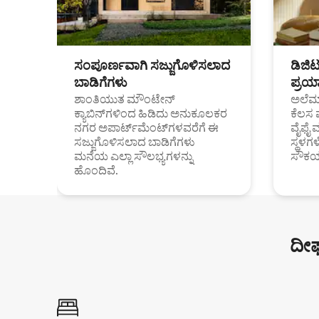
ಸಂಪೂರ್ಣವಾಗಿ ಸಜ್ಜುಗೊಳಿಸಲಾದ
ಡಿಜಿ
ಬಾಡಿಗೆಗಳು
ಪ್ರಯಾ
ಶಾಂತಿಯುತ ಮೌಂಟೇನ್
ಅಲೆಮಾ
ಕ್ಯಾಬಿನ್‌ಗಳಿಂದ ಹಿಡಿದು ಅನುಕೂಲಕರ
ಕೆಲಸ 
ನಗರ ಅಪಾರ್ಟ್‌ಮೆಂಟ್‌ಗಳವರೆಗೆ ಈ
ವೈಫೈ 
ಸಜ್ಜುಗೊಳಿಸಲಾದ ಬಾಡಿಗೆಗಳು
ಸ್ಥಳ
ಮನೆಯ ಎಲ್ಲಾ ಸೌಲಭ್ಯಗಳನ್ನು
ಸೌಕರ
ಹೊಂದಿವೆ.
ದೀರ