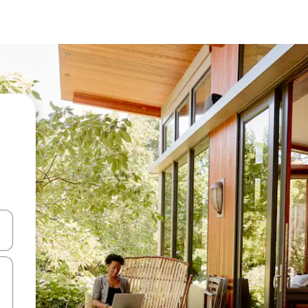
ಂದಿಗೆ ನ್ಯಾವಿಗೇಟ್ ಮಾಡಿ ಅಥವಾ ಸ್ಪರ್ಶ ಅಥವಾ ಸ್ವೈಪ್ ಗೆಸ್ಚರ್‌ಗಳ ಮೂಲಕ ಅನ್ವೇಷಿಸಿ.