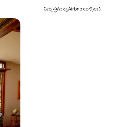
ನಿಮ್ಮ ಸ್ಥಳವನ್ನು Airbnb ಯಲ್ಲಿ ಹಾಕಿ