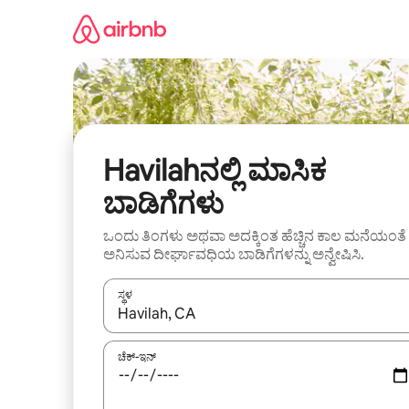
ವಿಷಯಕ್ಕೆ
ಹೋಗಿ
Havilahನಲ್ಲಿ ಮಾಸಿಕ
ಬಾಡಿಗೆಗಳು
ಒಂದು ತಿಂಗಳು ಅಥವಾ ಅದಕ್ಕಿಂತ ಹೆಚ್ಚಿನ ಕಾಲ ಮನೆಯಂತೆ
ಅನಿಸುವ ದೀರ್ಘಾವಧಿಯ ಬಾಡಿಗೆಗಳನ್ನು ಅನ್ವೇಷಿಸಿ.
ಸ್ಥಳ
ಫಲಿತಾಂಶಗಳು ಲಭ್ಯವಿರುವಾಗ, ಅಪ್ ಮತ್ತು ಡೌನ್ ಬಾಣದ ಕೀಲಿಗಳೊ
ಚೆಕ್-ಇನ್