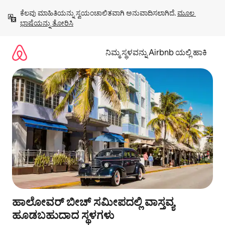
ವಿಷಯಕ್ಕೆ
ಕೆಲವು ಮಾಹಿತಿಯನ್ನು ಸ್ವಯಂಚಾಲಿತವಾಗಿ ಅನುವಾದಿಸಲಾಗಿದೆ. 
ಮೂಲ 
ಹೋಗಿ
ಭಾಷೆಯನ್ನು ತೋರಿಸಿ
ನಿಮ್ಮ ಸ್ಥಳವನ್ನು Airbnb ಯಲ್ಲಿ ಹಾಕಿ
ಹಾಲೋವರ್ ಬೀಚ್ ಸಮೀಪದಲ್ಲಿ ವಾಸ್ತವ್ಯ
ಹೂಡಬಹುದಾದ ಸ್ಥಳಗಳು