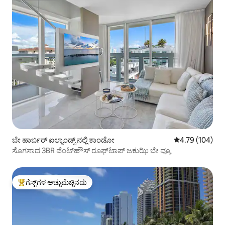
ಬೇ ಹಾರ್ಬರ್ ಐಲ್ಯಾಂಡ್ಸ್ ನಲ್ಲಿ ಕಾಂಡೋ
5 ರಲ್ಲಿ 4.79 ಸರಾ
4.79 (104)
ಸೊಗಸಾದ 3BR ಪೆಂಟ್‌ಹೌಸ್ ರೂಫ್‌ಟಾಪ್ ಜಕುಝಿ ಬೇ ವ್ಯೂ
ಗೆಸ್ಟ್‌ಗಳ ಅಚ್ಚುಮೆಚ್ಚಿನದು
ಗೆಸ್ಟ್‌ಗಳಿಗೆ ಅತಿ ಹೆಚ್ಚು ಅಚ್ಚುಮೆಚ್ಚಿನದು