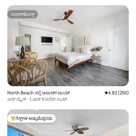
ಸೂಪರ್‌ಹೋಸ್ಟ್
ಸೂಪರ್‌ಹೋಸ್ಟ್
North Beach ನಲ್ಲಿ ಅಪಾರ್ಟ್‌ಮಂಟ್
5 ರಲ್ಲಿ 4.82 ಸರಾ
4.82 (250)
ಅಟ್ ಮೈನ್ - ಓಷನ್ ಕಿಚನೆಟ್ ಸೂಟ್
ಗೆಸ್ಟ್‌ಗಳ ಅಚ್ಚುಮೆಚ್ಚಿನದು
ಗೆಸ್ಟ್‌ಗಳಿಗೆ ಅತಿ ಹೆಚ್ಚು ಅಚ್ಚುಮೆಚ್ಚಿನದು