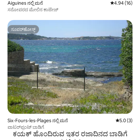
Aiguines ನಲ್ಲಿ ಮನೆ
5 ರಲ್ಲಿ 4.94 ಸರ
4.94 (16)
ಸರೋವರದ ಮೇಲಿನ ಕಾಟೇಜ್
ಸೂಪರ್‌ಹೋಸ್ಟ್
ಸೂಪರ್‌ಹೋಸ್ಟ್
Six-Fours-les-Plages ನಲ್ಲಿ ಮನೆ
5 ರಲ್ಲಿ 5.0 
5.0 (3)
ವಾಟರ್‌ಫ್ರಂಟ್ ಬಾಡಿಗೆ
ಕಯಕ್ ಹೊಂದಿರುವ ಇತರ ರಜಾದಿನದ ಬಾಡಿಗೆ