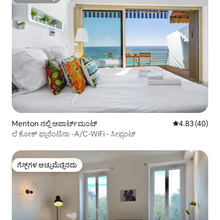
ಸೂಪರ್‌ಹೋಸ್ಟ್
Menton ನಲ್ಲಿ ಅಪಾರ್ಟ್‌ಮಂಟ್
5 ರಲ್ಲಿ 4.83 ಸರ
4.83 (40)
ಲೆ ಕೋಕ್ ಫ್ಲಾರೆಂಟಿನಾ -A/C-WiFi - ಸೀಫ್ರಂಟ್
ಗೆಸ್ಟ್‌ಗಳ ಅಚ್ಚುಮೆಚ್ಚಿನದು
ಗೆಸ್ಟ್‌ಗಳ ಅಚ್ಚುಮೆಚ್ಚಿನದು