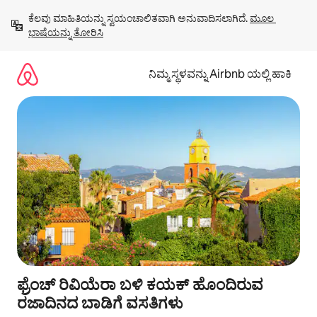
ವಿಷಯಕ್ಕೆ
ಕೆಲವು ಮಾಹಿತಿಯನ್ನು ಸ್ವಯಂಚಾಲಿತವಾಗಿ ಅನುವಾದಿಸಲಾಗಿದೆ. 
ಮೂಲ 
ಹೋಗಿ
ಭಾಷೆಯನ್ನು ತೋರಿಸಿ
ನಿಮ್ಮ ಸ್ಥಳವನ್ನು Airbnb ಯಲ್ಲಿ ಹಾಕಿ
ಫ್ರೆಂಚ್ ರಿವಿಯೆರಾ ಬಳಿ ಕಯಕ್ ಹೊಂದಿರುವ
ರಜಾದಿನದ ಬಾಡಿಗೆ ವಸತಿಗಳು