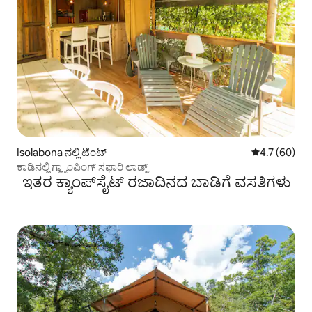
Isolabona ನಲ್ಲಿ ಟೆಂಟ್
5 ರಲ್ಲಿ 4.7 ಸರ
4.7 (60)
ಕಾಡಿನಲ್ಲಿ ಗ್ಲ್ಯಾಂಪಿಂಗ್ ಸಫಾರಿ ಲಾಡ್ಜ್
ಇತರ ಕ್ಯಾಂಪ್‌ಸೈಟ್ ರಜಾದಿನದ ಬಾಡಿಗೆ ವಸತಿಗಳು