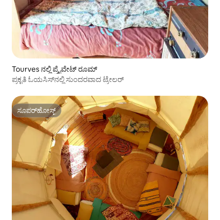
Tourves ನಲ್ಲಿ ಪ್ರೈವೇಟ್ ರೂಮ್
ಪ್ರಕೃತಿ ಓಯಸಿಸ್‌ನಲ್ಲಿ ಸುಂದರವಾದ ಟ್ರೇಲರ್
ಸೂಪರ್‌ಹೋಸ್ಟ್
ಸೂಪರ್‌ಹೋಸ್ಟ್