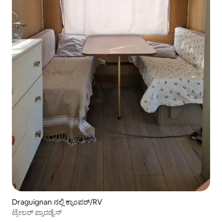
Draguignan ನಲ್ಲಿ ಕ್ಯಾಂಪರ್/RV
ಟ್ರೇಲರ್ ಪ್ಯಾರಡೈಸ್