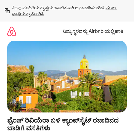
ವಿಷಯಕ್ಕೆ
ಕೆಲವು ಮಾಹಿತಿಯನ್ನು ಸ್ವಯಂಚಾಲಿತವಾಗಿ ಅನುವಾದಿಸಲಾಗಿದೆ. 
ಮೂಲ 
ಹೋಗಿ
ಭಾಷೆಯನ್ನು ತೋರಿಸಿ
ನಿಮ್ಮ ಸ್ಥಳವನ್ನು Airbnb ಯಲ್ಲಿ ಹಾಕಿ
ಫ್ರೆಂಚ್ ರಿವಿಯೆರಾ ಬಳಿ ಕ್ಯಾಂಪ್‌‌ಸೈಟ್ ರಜಾದಿನದ
ಬಾಡಿಗೆ ವಸತಿಗಳು