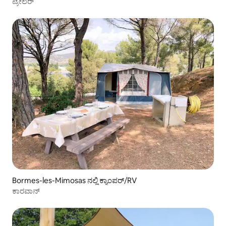
ಟ್ರೇಲರ್
Bormes-les-Mimosas ನಲ್ಲಿ ಕ್ಯಾಂಪರ್/RV
ಕಾರವಾನ್