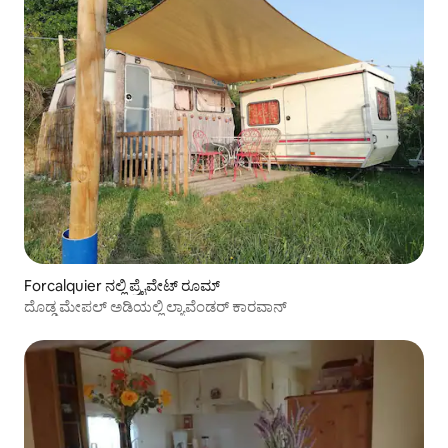
Forcalquier ನಲ್ಲಿ ಪ್ರೈವೇಟ್ ರೂಮ್
ದೊಡ್ಡ ಮೇಪಲ್ ಅಡಿಯಲ್ಲಿ ಲ್ಯಾವೆಂಡರ್ ಕಾರವಾನ್