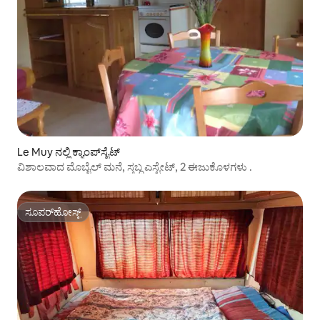
Le Muy ನಲ್ಲಿ ಕ್ಯಾಂಪ್‌‌ಸೈಟ್
ವಿಶಾಲವಾದ ಮೊಬೈಲ್ ಮನೆ, ಸ್ತಬ್ಧ ಎಸ್ಟೇಟ್, 2 ಈಜುಕೊಳಗಳು .
ಸೂಪರ್‌ಹೋಸ್ಟ್
ಸೂಪರ್‌ಹೋಸ್ಟ್