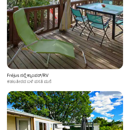
Fréjus ನಲ್ಲಿ ಕ್ಯಾಂಪರ್/RV
ಕಡಲತೀರದ ಬಳಿ ವಸತಿ ಮನೆ