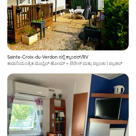
Sainte-Croix-du-Verdon ನಲ್ಲಿ ಕ್ಯಾಂಪರ್/RV
ಹವಾನಿಯಂತ್ರಿತ ಮೊಬೈಲ್ ಹೋಮ್ + ಟೆರೇಸ್ ಮತ್ತು ಪ್ಲಾಂಚಾ | ಪ್ಯಾಡಲ್