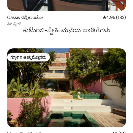
Cassis ನಲ್ಲಿ ಕಾಂಡೋ
5 ರಲ್ಲಿ 4.95 ಸರಾ
4.95 (182)
ಸೀ ಸೈಡ್
ಕುಟುಂಬ-ಸ್ನೇಹಿ ಮನೆಯ ಬಾಡಿಗೆಗಳು
ಗೆಸ್ಟ್‌ಗಳ ಅಚ್ಚುಮೆಚ್ಚಿನದು
ಗೆಸ್ಟ್‌ಗಳ ಅಚ್ಚುಮೆಚ್ಚಿನದು