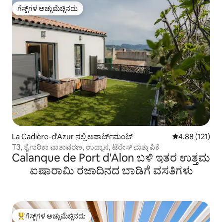
ಗೆಸ್ಟ್‌ಗಳ ಅಚ್ಚುಮೆಚ್ಚಿನದು
ಗೆಸ್ಟ್‌ಗಳ ಅಚ್ಚುಮೆಚ್ಚಿನದು
La Cadière-d'Azur ನಲ್ಲಿ ಅಪಾರ್ಟ್‌ಮಂಟ್
5 ರಲ್ಲಿ 4.88 ಸರಾ
4.88 (121)
T3, ಕೈಗಾರಿಕಾ ವಾತಾವರಣ, ಉದ್ಯಾನ, ಟೆರೇಸ್ ಮತ್ತು ಪಿಕೆ
Calanque de Port d'Alon ಬಳಿ ಇತರ ಉತ್ತಮ
ಐಷಾರಾಮಿ ರಜಾದಿನದ ಬಾಡಿಗೆ ವಸತಿಗಳು
ಗೆಸ್ಟ್‌ಗಳ ಅಚ್ಚುಮೆಚ್ಚಿನದು
ಗೆಸ್ಟ್‌ಗಳಿಗೆ ಅತಿ ಹೆಚ್ಚು ಅಚ್ಚುಮೆಚ್ಚಿನದು