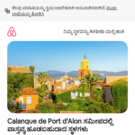
ವಿಷಯಕ್ಕೆ
ಕೆಲವು ಮಾಹಿತಿಯನ್ನು ಸ್ವಯಂಚಾಲಿತವಾಗಿ ಅನುವಾದಿಸಲಾಗಿದೆ. 
ಮೂಲ 
ಹೋಗಿ
ಭಾಷೆಯನ್ನು ತೋರಿಸಿ
ನಿಮ್ಮ ಸ್ಥಳವನ್ನು Airbnb ಯಲ್ಲಿ ಹಾಕಿ
Calanque de Port d'Alon ಸಮೀಪದಲ್ಲಿ
ವಾಸ್ತವ್ಯ ಹೂಡಬಹುದಾದ ಸ್ಥಳಗಳು