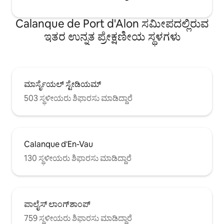
Calanque de Port d'Alon ಸಮೀಪದಲ್ಲಿರುವ
ಇತರ ಉನ್ನತ ಪ್ರೇಕ್ಷಣೀಯ ಸ್ಥಳಗಳು
ಮಾರ್ಸೈಯಲ್ ಸ್ಟೇಡಿಯಮ್
503 ಸ್ಥಳೀಯರು ಶಿಫಾರಸು ಮಾಡಿದ್ದಾರೆ
Calanque d'En-Vau
130 ಸ್ಥಳೀಯರು ಶಿಫಾರಸು ಮಾಡಿದ್ದಾರೆ
ಪಾಲೈಸ್ ಲಾಂಗ್‌ಶಾಂಪ್
759 ಸ್ಥಳೀಯರು ಶಿಫಾರಸು ಮಾಡಿದ್ದಾರೆ