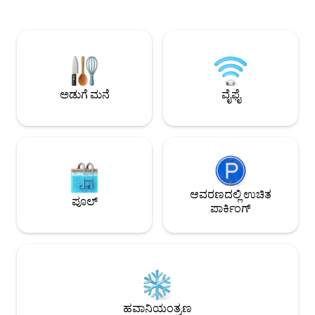
ವಿಶ್ವಾಸಾರ್ಹತೆ, ಪ್ರಕೃತಿ ಪ್ರಿಯರಿಗಾಗಿ
ಸಿಟಿ ಸೆಂಟರ್‌ನಲ್ಲಿ ಕಾಲ್ನಡ
ವಿನ್ಯಾಸಗೊಳಿಸಲಾಗಿದೆ. ನಾವು ಅದನ್ನು 9
ಚಾರ್ಜಿಂಗ್ ಹೊಂದಿರುವ 
ವರ್ಷಗಳಿಂದ ಉತ್ಸಾಹದಿಂದ ನವೀಕರಿಸುತ್ತಿದ್ದೇವೆ.
ಹೊಚ್ಚ ಹೊಸದು. ನಾವು ಅದ
ಲಾಫ್ಟ್ 2022 ರಲ್ಲಿ ಜನಿಸಿತು. ನಾವು ವಾಸ್ತುಶಿಲ್ಪ,
ಲಭ್ಯವಿರುವ 2 ಇತರ ಲಾಫ್
ಸರ್ಫಿಂಗ್, ಯೋಗ, ವೈನ್, ಕಲೆ... ಆದರೆ ಪ್ರಾಮಾಣಿಕ
“Rêves Bleus 2” ಮತ
ಸ್ವಾಗತದ ಕಲ್ಪನೆಯನ್ನು ಸಹ ಇಷ್ಟಪಡುತ್ತೇವೆ. ಒಂದು
1.” ಅದನ್ನು ಪರಿಶೀಲಿಸಿ
ಹೆಜ್ಜೆ ಇರಿಸಿ, ಬನ್ನಿ
ಅಡುಗೆ ಮನೆ
ವೈಫೈ
ಆವರಣದಲ್ಲಿ ಉಚಿತ
ಪೂಲ್
ಪಾರ್ಕಿಂಗ್
ಹವಾನಿಯಂತ್ರಣ