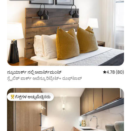
ನ್ಯೂಯಾರ್ಕ್ ನಲ್ಲಿ ಅಪಾರ್ಟ್‌ಮಂಟ್
5 ರಲ್ಲಿ 4.78 ಸರ
4.78 (80)
ಸ್ಟೈಲಿಶ್ ಪಾರ್ಕ್ ಅವೆನ್ಯೂ ರಿಟ್ರೀಟ್+ ರೂಫ್‌ಟಾಪ್
ಗೆಸ್ಟ್‌ಗಳ ಅಚ್ಚುಮೆಚ್ಚಿನದು
ಗೆಸ್ಟ್‌ಗಳಿಗೆ ಅತಿ ಹೆಚ್ಚು ಅಚ್ಚುಮೆಚ್ಚಿನದು