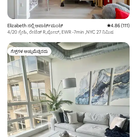
Elizabeth ನಲ್ಲಿ ಅಪಾರ್ಟ್‌ಮಂಟ್
5 ರಲ್ಲಿ 4.86 ಸರಾ
4.86 (111)
4/20 ಸ್ನೇಹಿ, ರೇಟೆಡ್ R,ಪೋಲ್, EWR -7min ,NYC 27 ನಿಮಿಷ
ಗೆಸ್ಟ್‌ಗಳ ಅಚ್ಚುಮೆಚ್ಚಿನದು
ಗೆಸ್ಟ್‌ಗಳ ಅಚ್ಚುಮೆಚ್ಚಿನದು