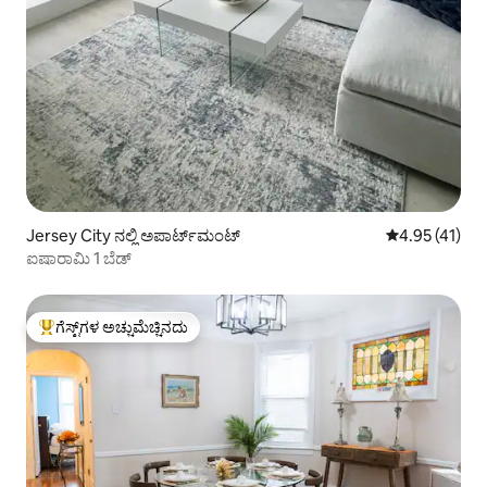
Jersey City ನಲ್ಲಿ ಅಪಾರ್ಟ್‌ಮಂಟ್
5 ರಲ್ಲಿ 4.95 ಸರ
4.95 (41)
ಐಷಾರಾಮಿ 1 ಬೆಡ್
ಗೆಸ್ಟ್‌ಗಳ ಅಚ್ಚುಮೆಚ್ಚಿನದು
ಗೆಸ್ಟ್‌ಗಳಿಗೆ ಅತಿ ಹೆಚ್ಚು ಅಚ್ಚುಮೆಚ್ಚಿನದು