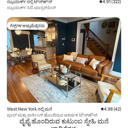
ನ್ಯೂಯಾರ್ಕ್ ನಲ್ಲಿ ಟೌನ್‌ಹೌಸ್
5 ರಲ್ಲಿ 4.91 ಸರಾ
4.91 (322)
ನ್ಯೂಯಾರ್ಕ್ ಸಿಟಿ ಮಾಸ್ಟರ್‌ಪೀಸ್
ಗೆಸ್ಟ್‌ಗಳ ಅಚ್ಚುಮೆಚ್ಚಿನದು
ಗೆಸ್ಟ್‌ಗಳ ಅಚ್ಚುಮೆಚ್ಚಿನದು
West New York ನಲ್ಲಿ ಮನೆ
5 ರಲ್ಲಿ 4.98 ಸರ
4.98 (42)
ಪೂಲ್ ಮತ್ತು ಪಾರ್ಕಿಂಗ್ ಹೊಂದಿರುವ ಆಕರ್ಷಕ ಟೌನ್‌ಹೌಸ್.
ವೈಫೈ ಹೊಂದಿರುವ ಕುಟುಂಬ ಸ್ನೇಹಿ ಮನೆ