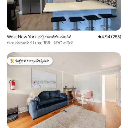
West New York ನಲ್ಲಿ ಅಪಾರ್ಟ್‌ಮಂಟ್
5 ರಲ್ಲಿ 4.94 ಸರಾ
4.94 (285)
ಆರಾಮದಾಯಕ Luxe 1BR - NYC ಹತ್ತಿರ!
ಗೆಸ್ಟ್‌ಗಳ ಅಚ್ಚುಮೆಚ್ಚಿನದು
ಗೆಸ್ಟ್‌ಗಳಿಗೆ ಅತಿ ಹೆಚ್ಚು ಅಚ್ಚುಮೆಚ್ಚಿನದು