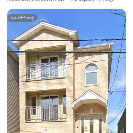
ಸೂಪರ್‌ಹೋಸ್ಟ್
ಸೂಪರ್‌ಹೋಸ್ಟ್