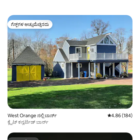
ಗೆಸ್ಟ್‌ಗಳ ಅಚ್ಚುಮೆಚ್ಚಿನದು
ಗೆಸ್ಟ್‌ಗಳ ಅಚ್ಚುಮೆಚ್ಚಿನದು
West Orange ನಲ್ಲಿ ಬಾರ್ನ್
5 ರಲ್ಲಿ 4.86 ಸರಾ
4.86 (184)
ಕ್ವೈಟ್ ಕನ್ವರ್ಟೆಡ್ ಬಾರ್ನ್