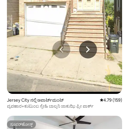
Jersey City ನಲ್ಲಿ ಅಪಾರ್ಟ್‌ಮಂಟ್
5 ರಲ್ಲಿ 4.79 ಸರಾ
4.79 (159)
ವ್ಯವಹಾರ+ಕುಟುಂಬ ಸ್ನೇಹಿ ಬಾಲ್ಕನಿ ಜಾಕುಝಿ ಫ್ರೀ ಪಾರ್ಕ್
ಸೂಪರ್‌ಹೋಸ್ಟ್
ಸೂಪರ್‌ಹೋಸ್ಟ್