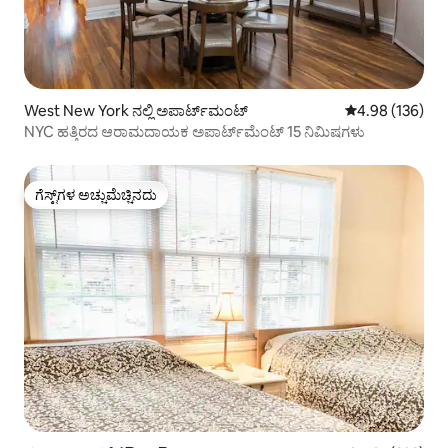
West New York ನಲ್ಲಿ ಅಪಾರ್ಟ್‌ಮಂಟ್
5 ರಲ್ಲಿ 4.98 ಸರಾ
4.98 (136)
NYC ಹತ್ತಿರದ ಆರಾಮದಾಯಕ ಅಪಾರ್ಟ್‌ಮೆಂಟ್ 15 ನಿಮಿಷಗಳು
ಗೆಸ್ಟ್‌ಗಳ ಅಚ್ಚುಮೆಚ್ಚಿನದು
ಗೆಸ್ಟ್‌ಗಳ ಅಚ್ಚುಮೆಚ್ಚಿನದು