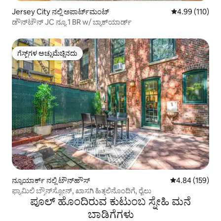
Jersey City ನಲ್ಲಿ ಅಪಾರ್ಟ್‌ಮಂಟ್
5 ರಲ್ಲಿ 4.99 ಸರಾ
4.99 (110)
ಡೌನ್‌ಟೌನ್ JC ನ್ಯೂ 1 BR w/ ಬ್ಯಾಕ್‌ಯಾರ್ಡ್
ಗೆಸ್ಟ್‌ಗಳ ಅಚ್ಚುಮೆಚ್ಚಿನದು
ಗೆಸ್ಟ್‌ಗಳ ಅಚ್ಚುಮೆಚ್ಚಿನದು
ನ್ಯೂಯಾರ್ಕ್ ನಲ್ಲಿ ಟೌನ್‌ಹೌಸ್
5 ರಲ್ಲಿ 4.84 ಸರಾ
4.84 (159)
ಫ್ಯಾಮಿಲಿ ಬ್ರೌನ್‌ಸ್ಟೋನ್, ಖಾಸಗಿ ಹಿತ್ತಲಿನೊಂದಿಗೆ, ರೈಲು
ಪೂಲ್ ಹೊಂದಿರುವ ಕುಟುಂಬ ಸ್ನೇಹಿ ಮನೆ
ಬಾಡಿಗೆಗಳು