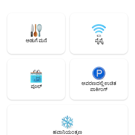
ಸ್ಥಳಗಳಿಂದ ಆವೃತವಾಗಿದ
ರೆಫ್ರಿಜರೇಟರ್, ಮೈಕ್ರೋವೇವ್, ಕಾಫಿ ಮೇಕರ್ ಮತ್ತು
ನೇಷನ್ಸ್ ಪಕ್ಕದಲ್ಲಿದೆ, ಆ
ಟೋಸ್ಟರ್, ಜೊತೆಗೆ ವೇಗದ 300 Mbps ವೈ-ಫೈ,
ನೆರೆಹೊರೆಗಳಲ್ಲಿ ಒಂದಾಗ
ಸ್ಟ್ರೀಮಿಂಗ್ ಹೊಂದಿರುವ HDTV ಮತ್ತು ಹೊಸ
ಉತ್ತಮವಾಗಿ ವಿನ್ಯಾಸಗೊಳ
ಲಿನೆನ್‌ಗಳನ್ನು ಹೊಂದಿರುವ ಖಾಸಗಿ ಅಡುಗೆಮನೆಯನ್ನು
ಟ್ರಿಪ್, ಲಿನೆನ್‌ಗಳು, ಟವೆ
ಆನಂದಿಸಿ. ಎಂಪೈರ್ ಸ್ಟೇಟ್ ಬಿಲ್ಡಿಂಗ್ 5 ನಿಮಿಷಗಳ
ಪ್ಯಾನ್‌ಗಳು, ಫ್ರಿಜ್ ಇತ್
ನಡಿಗೆ ದೂರದಲ್ಲಿದೆ ಮತ್ತು ಸಿಬ್ಬಂದಿ ಇರುವ ಫ್ರಂಟ್ ಡೆಸ್ಕ್
ಎಲ್ಲವನ್ನೂ ಒಳಗೊಂಡಿದೆ
24/7 ತೆರೆದಿರುತ್ತದೆ, ಪ್ರತಿ ಬ್ಯಾಗ್‌ಗೆ $7 ದರದಲ್ಲಿ ಲಗೇಜ್
ಅಡುಗೆ ಮನೆ
ವೈಫೈ
ಡ್ರಾಪ್‌ಆಫ್/ಸಂಗ್ರಹಣೆ ಸೌಲಭ್ಯವಿದೆ
ಆವರಣದಲ್ಲಿ ಉಚಿತ
ಪೂಲ್
ಪಾರ್ಕಿಂಗ್
ಹವಾನಿಯಂತ್ರಣ