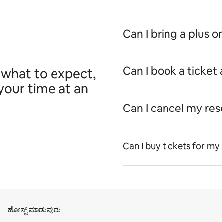
Can I bring a plus o
Can I book a ticket 
 what to expect,
your time at an
Can I cancel my rese
Can I buy tickets for my
ಹೋಸ್ಟ್ ಮಾಡುವುದು