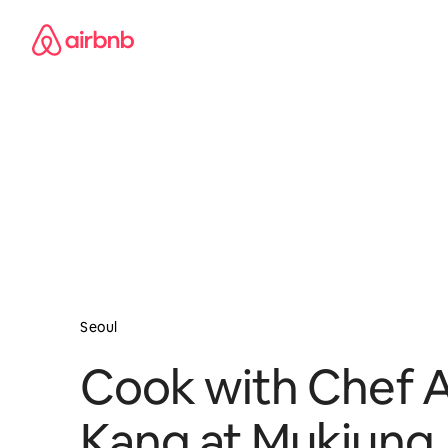
ವಿಷಯಕ್ಕೆ
ಹೋಗಿ
Seoul
Cook with Chef A
Kang at Mukjung