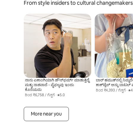
From style insiders to cultural changemakers,
ನಾನು ಏಕಾಂಗಿಯಾಗಿ ಡೌನ್‌ಫರ್ಮ್ ಮಾಡುತ್ತಿದ್ದೆ
ಬಾರ್ ಹಮುತ್‌ನಲ್ಲಿ ನಿಮ್
ಮತ್ತು ನಾಶವಾದೆ - ವೈಫಲ್ಯವು ಇಂದು
ಕಾಕ್‌ಟೈಲ್ ಅನ್ನು ಬಾಟಲ್
ಕೊನೆಯದು
ರಿಂದ
ಪ್ರತಿ ಗೆಸ್ಟ್‌ಗೆ ₹4,393 ರಿಂದ
₹4,393
/ ಗೆಸ್ಟ್‌ಗೆ
,
·
ಸರಾ
4
ರಿಂದ
ಪ್ರತಿ ಗೆಸ್ಟ್‌ಗೆ ₹6,758 ರಿಂದ
₹6,758
/ ಗೆಸ್ಟ್‌ಗೆ
,
·
ಸರಾಸರಿ ರೇಟಿಂಗ್ 5 ರಲ್ಲಿ 5.0
5.0
More near you