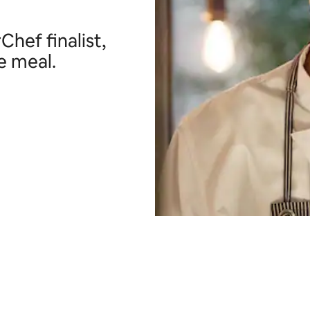
hef finalist,
e meal.