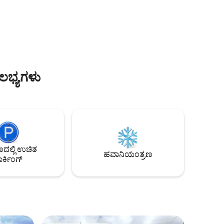
ಸಂಪೂರ್ಣ ಸುಸಜ್ಜಿತ ಅಡುಗೆಮನೆಯನ್ನು ನೀಡುತ್ತದೆ!
ಗೆ ಸ್ಥಳೀಯ
ಡೆಲ್ಫಿ ಮತ್ತು ಸುಂದರವಾದ ಪಟ್ಟಣಗಳಾದ ಅರಾಚೋವಾ,
ನೀಡಲು
ಗ್ಯಾಲಕ್ಸಿಡಿ, ಐಟಿಯಾವನ್ನು ಅನ್ವೇಷಿಸಲು ಕಾಂಡೋ ನಿಮ್ಮ
ಟ್ ಅನ್ನು
ಆದರ್ಶ ನೆಲೆಯಾಗಿದೆ!
ಿಸಲು ನಾವು
ೌಲಭ್ಯಗಳು
ಲ್ಲಿ ಉಚಿತ
ಹವಾನಿಯಂತ್ರಣ
ರ್ಕಿಂಗ್