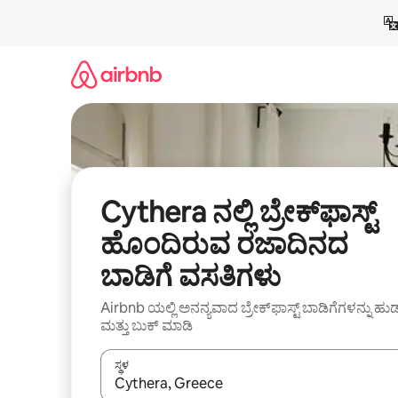
ವಿಷಯಕ್ಕೆ
ಹೋಗಿ
Cythera ನಲ್ಲಿ ಬ್ರೇಕ್‌ಫಾಸ್ಟ್
ಹೊಂದಿರುವ ರಜಾದಿನದ
ಬಾಡಿಗೆ ವಸತಿಗಳು
Airbnb ಯಲ್ಲಿ ಅನನ್ಯವಾದ ಬ್ರೇಕ್‌ಫಾಸ್ಟ್‌ ಬಾಡಿಗೆಗಳನ್ನು ಹುಡ
ಮತ್ತು ಬುಕ್ ಮಾಡಿ
ಸ್ಥಳ
ಫಲಿತಾಂಶಗಳು ಲಭ್ಯವಿರುವಾಗ, ಅಪ್ ಮತ್ತು ಡೌನ್ ಬಾಣದ ಕೀಲಿಗಳೊ