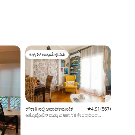
ಗೆಸ್ಟ್‌ಗಳ ಅಚ್ಚುಮೆಚ್ಚಿನದು
ಗೆಸ್ಟ್‌ಗಳ ಅಚ್ಚುಮೆಚ್ಚಿನದು
ಕೌಕಾಕಿ ನಲ್ಲಿ ಅಪಾರ್ಟ್‌ಮಂಟ್
5 ರಲ್ಲಿ 4.91 ಸರಾಸರಿ ರೇಟಿಂ
4.91 (567)
ಅಕ್ರೊಪೊಲಿಸ್ ಮತ್ತು ಐತಿಹಾಸಿಕ ಕೇಂದ್ರದಿಂದ
ಪ್ರಶಾಂತ ಸ್ಥಳ 10`