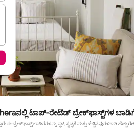
eraನಲ್ಲಿ ಟಾಪ್-ರೇಟೆಡ್ ಬ್ರೇಕ್‌ಫಾಸ್ಟ್‌ಗಳ ಬಾಡಿ
ತ್ತಾರೆ: ಈ ಬ್ರೇಕ್‌ಫಾಸ್ಟ್‌ ಬಾಡಿಗೆಗಳನ್ನು ಸ್ಥಳ, ಸ್ವಚ್ಛತೆ ಮತ್ತು ಹೆಚ್ಚಿನವುಗಳಿಗಾಗಿ ಹೆಚ್ಚ