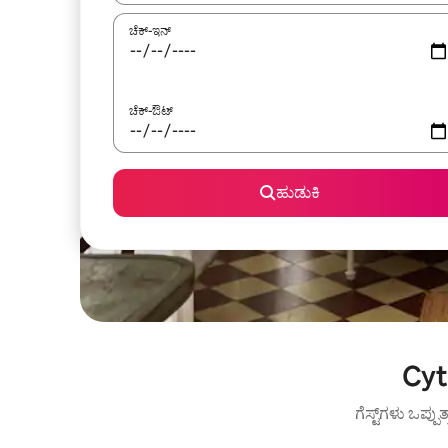
ಚೆಕ್-ಇನ್
ಚೆಕ್-ಔಟ್
ಹುಡುಕಿ
Cyth
ಗೆಸ್ಟ್‌ಗಳು ಒಪ್ಪು