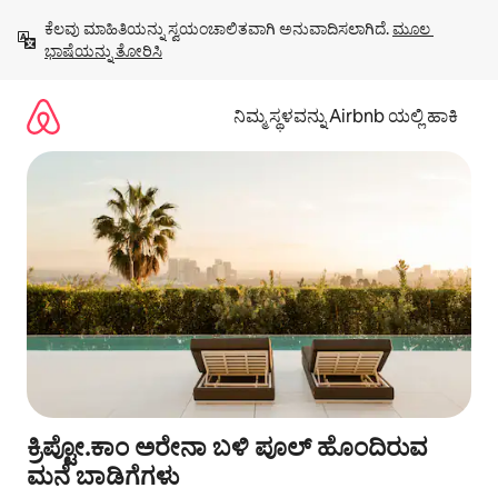
ವಿಷಯಕ್ಕೆ
ಕೆಲವು ಮಾಹಿತಿಯನ್ನು ಸ್ವಯಂಚಾಲಿತವಾಗಿ ಅನುವಾದಿಸಲಾಗಿದೆ. 
ಮೂಲ 
ಹೋಗಿ
ಭಾಷೆಯನ್ನು ತೋರಿಸಿ
ನಿಮ್ಮ ಸ್ಥಳವನ್ನು Airbnb ಯಲ್ಲಿ ಹಾಕಿ
ಕ್ರಿಪ್ಟೋ.ಕಾಂ ಅರೇನಾ ಬಳಿ ಪೂಲ್ ಹೊಂದಿರುವ
ಮನೆ ಬಾಡಿಗೆಗಳು