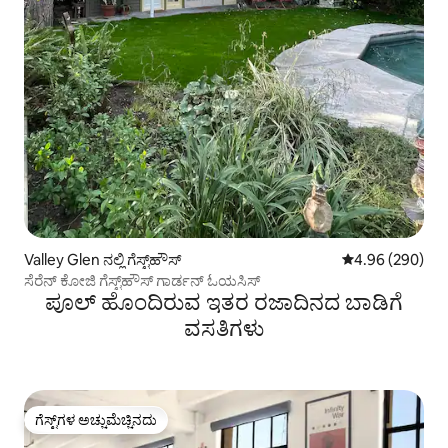
Valley Glen ನಲ್ಲಿ ಗೆಸ್ಟ್‌ಹೌಸ್
5 ರಲ್ಲಿ 4.96 ಸರಾ
4.96 (290)
ಸೆರೆನ್ ಕೋಜಿ ಗೆಸ್ಟ್‌ಹೌಸ್ ಗಾರ್ಡನ್ ಓಯಸಿಸ್
ಪೂಲ್‌ ಹೊಂದಿರುವ ಇತರ ರಜಾದಿನದ ಬಾಡಿಗೆ
ವಸತಿಗಳು
ಗೆಸ್ಟ್‌ಗಳ ಅಚ್ಚುಮೆಚ್ಚಿನದು
ಗೆಸ್ಟ್‌ಗಳ ಅಚ್ಚುಮೆಚ್ಚಿನದು