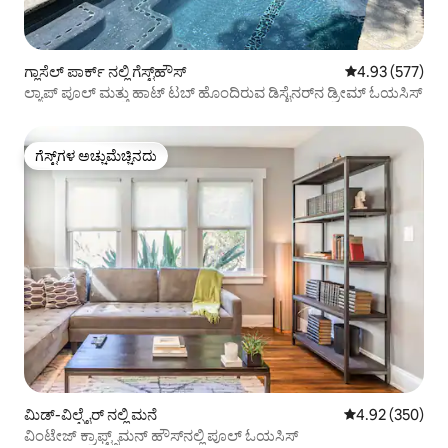
ಗ್ಲಾಸೆಲ್ ಪಾರ್ಕ್ ನಲ್ಲಿ ಗೆಸ್ಟ್‌ಹೌಸ್
5 ರಲ್ಲಿ 4.93 ಸರಾ
4.93 (577)
ಲ್ಯಾಪ್ ಪೂಲ್ ಮತ್ತು ಹಾಟ್ ಟಬ್ ಹೊಂದಿರುವ ಡಿಸೈನರ್‌ನ ಡ್ರೀಮ್ ಓಯಸಿಸ್
ಗೆಸ್ಟ್‌ಗಳ ಅಚ್ಚುಮೆಚ್ಚಿನದು
ಗೆಸ್ಟ್‌ಗಳ ಅಚ್ಚುಮೆಚ್ಚಿನದು
ಮಿಡ್-ವಿಲ್ಷೈರ್ ನಲ್ಲಿ ಮನೆ
5 ರಲ್ಲಿ 4.92 ಸರಾ
4.92 (350)
ವಿಂಟೇಜ್ ಕ್ರಾಫ್ಟ್ಸ್‌ಮನ್ ಹೌಸ್‌ನಲ್ಲಿ ಪೂಲ್ ಓಯಸಿಸ್