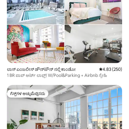
ಲಾಸ್ ಏಂಜಲೀಸ್ ಡೌನ್‌ಟೌನ್ ನಲ್ಲಿ ಕಾಂಡೋ
5 ರಲ್ಲಿ 4.83 ಸರಾ
4.83 (250)
1 BR ಪಾಪ್ ಆರ್ಟ್ ಲಾಫ್ಟ್! W/Pool&Parking + Airbnb ಸ್ನೇಹಿ
ಗೆಸ್ಟ್‌ಗಳ ಅಚ್ಚುಮೆಚ್ಚಿನದು
ಗೆಸ್ಟ್‌ಗಳ ಅಚ್ಚುಮೆಚ್ಚಿನದು