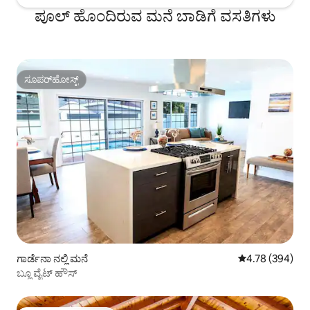
ಪೂಲ್ ಹೊಂದಿರುವ ಮನೆ ಬಾಡಿಗೆ ವಸತಿಗಳು
ಸೂಪರ್‌ಹೋಸ್ಟ್
ಸೂಪರ್‌ಹೋಸ್ಟ್
ಗಾರ್ಡೆನಾ ನಲ್ಲಿ ಮನೆ
5 ರಲ್ಲಿ 4.78 ಸರಾ
4.78 (394)
ಬ್ಲೂ ವೈಟ್ ಹೌಸ್