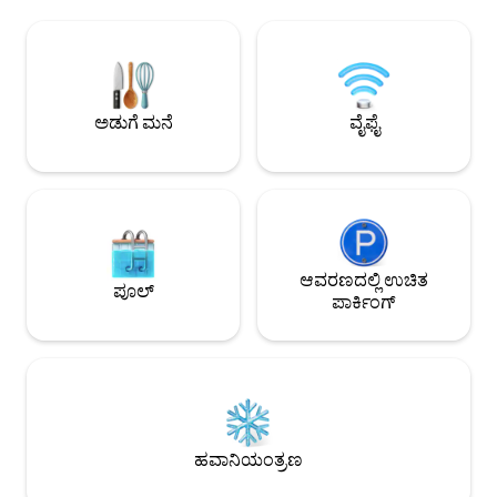
ಟೆಕಶ್ಚರ್‌ಗಳು ಬೆಡ್‌ರೂಮ್ ಅನ್ನು ಗ್ಲ್ಯಾಮ್ ಮಾಡುತ್ತವೆ,
ಮನರಂಜನೆಯಿಂದ ಕೆಲವೇ ಹ
ಆದರೆ ಸ್ಲೀಪರ್ ಸೋಫಾ ಹೆಚ್ಚುವರಿ ಆರಾಮವನ್ನು
ಸುರಕ್ಷತೆ ಮತ್ತು ಭದ್ರತ
ಸೇರಿಸುತ್ತದೆ. ಸ್ಮಾರ್ಟ್ ಟೆಕ್, 360° ರೂಫ್‌ಟಾಪ್
ಕಟ್ಟಡವನ್ನು ಹೋಟೆಲ್ ಶೈ
ಪೂಲ್, ಪೂರ್ಣ ಅಡುಗೆಮನೆ, ಯುನಿಟ್ ಲಾಂಡ್ರಿ ಮತ್ತು
ಎಂಬುದನ್ನು ದಯವಿಟ್ಟು 
ಉಚಿತ ಸುರಕ್ಷಿತ ಪಾರ್ಕಿಂಗ್ ನಿಮ್ಮ ಅಂತಿಮ
ಇನ್ ಮಾಡುವ ಮೊದಲ
ಡೌನ್‌ಟೌನ್ ಅನುಭವವನ್ನು ಪೂರ್ಣಗೊಳಿಸುತ್ತವೆ.
ಅಗತ್ಯವಿದೆ. ನೋಂದಾಯಿತ 
ಅಡುಗೆ ಮನೆ
ವೈಫೈ
ಕಟ್ಟಡವನ್ನು ಪ್ರವೇಶಿಸ
ಆವರಣದಲ್ಲಿ ಉಚಿತ
ಪೂಲ್
ಪಾರ್ಕಿಂಗ್
ಹವಾನಿಯಂತ್ರಣ