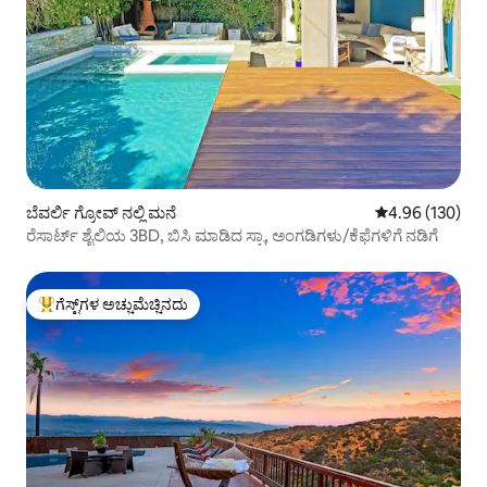
ಬೆವರ್ಲಿ ಗ್ರೋವ್ ನಲ್ಲಿ ಮನೆ
5 ರಲ್ಲಿ 4.96 ಸರಾ
4.96 (130)
ರೆಸಾರ್ಟ್ ಶೈಲಿಯ 3BD, ಬಿಸಿ ಮಾಡಿದ ಸ್ಪಾ, ಅಂಗಡಿಗಳು/ಕೆಫೆಗಳಿಗೆ ನಡಿಗೆ
ಗೆಸ್ಟ್‌ಗಳ ಅಚ್ಚುಮೆಚ್ಚಿನದು
ಗೆಸ್ಟ್‌ಗಳಿಗೆ ಅತಿ ಹೆಚ್ಚು ಅಚ್ಚುಮೆಚ್ಚಿನದು