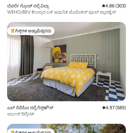
ಬೆವರ್ಲಿ ಗ್ರೋವ್ ನಲ್ಲಿ ವಿಲ್ಲಾ
5 ರಲ್ಲಿ 4.86 ಸರಾ
4.86 (303)
WEHO/BEV ಕೇಂದ್ರದ ಬಳಿ ಆಧುನಿಕ ಮೊರೊಕನ್ ಪೂಲ್ ಪ್ಯಾರಡೈಸ್
ಗೆಸ್ಟ್‌ಗಳ ಅಚ್ಚುಮೆಚ್ಚಿನದು
ಗೆಸ್ಟ್‌ಗಳಿಗೆ ಅತಿ ಹೆಚ್ಚು ಅಚ್ಚುಮೆಚ್ಚಿನದು
ಎಲ್ ಸೆರೆನೋ ನಲ್ಲಿ ಗೆಸ್ಟ್‌ಹೌಸ್
5 ರಲ್ಲಿ 4.97 ಸರಾ
4.97 (585)
ಅರ್ಬನ್ ರಿಟ್ರೀಟ್
ಗೆಸ್ಟ್‌ಗಳ ಅಚ್ಚುಮೆಚ್ಚಿನದು