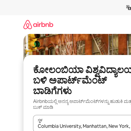
ವಿಷಯಕ್ಕೆ
ಹೋಗಿ
ಕೋಲಂಬಿಯಾ ವಿಶ್ವವಿದ್ಯಾಲ
ಬಳಿ ಅಪಾರ್ಟ್‌ಮೆಂಟ್
ಬಾಡಿಗೆಗಳು
Airbnbಯಲ್ಲಿ ಅನನ್ಯ ಅಪಾರ್ಟ್‌ಮೆಂಟ್‌ಗಳನ್ನು ಹುಡುಕಿ ಮತ್
ಬುಕ್ ಮಾಡಿ
ಸ್ಥಳ
ಫಲಿತಾಂಶಗಳು ಲಭ್ಯವಿರುವಾಗ, ಅಪ್ ಮತ್ತು ಡೌನ್ ಬಾಣದ ಕೀಲಿಗಳೊ