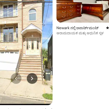
್, 188 ವಿಮರ್ಶೆಗಳು
Newark ನಲ್ಲಿ ಅಪಾರ್ಟ್‌ಮಂಟ್
5
ಆರಾಮದಾಯಕ ಮತ್ತು ಆಧುನಿಕ ಸ್ಥಳ