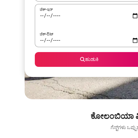
ಚೆಕ್-ಇನ್
ಚೆಕ್-ಔಟ್
ಹುಡುಕಿ
ಕೋಲಂಬಿಯಾ ವಿಶ
ಗೆಸ್ಟ್‌ಗಳು ಒಪ್ಪ