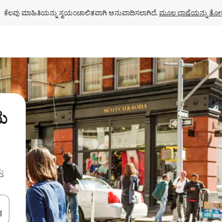
ಕೆಲವು ಮಾಹಿತಿಯನ್ನು ಸ್ವಯಂಚಾಲಿತವಾಗಿ ಅನುವಾದಿಸಲಾಗಿದೆ. 
ಮೂಲ ಭಾಷೆಯನ್ನು ತೋರ
ಯ
ತು
ಂದಿಗೆ ನ್ಯಾವಿಗೇಟ್ ಮಾಡಿ ಅಥವಾ ಸ್ಪರ್ಶ ಅಥವಾ ಸ್ವೈಪ್ ಗೆಸ್ಚರ್‌ಗಳ ಮೂಲಕ ಅನ್ವೇಷಿಸಿ.