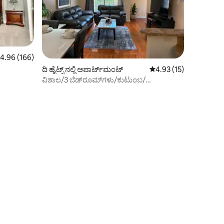
 ರಲ್ಲಿ 4.96 ಸರಾಸರಿ ರೇಟಿಂಗ್, 166 ವಿಮರ್ಶೆಗಳು
4.96 (166)
ದಿ ಹೈಟ್ಸ್ ನಲ್ಲಿ ಅಪಾರ್ಟ್‌ಮಂಟ್
5 ರಲ್ಲಿ 4.93 ಸರಾಸರಿ ರೇಟಿ
4.93 (15)
ವಿಶಾಲ/3 ಬೆಡ್‌ರೂಮ್‌ಗಳು/ಕುಟುಂಬ/
ಸ್ನೇಹಿತರು/NYC ಹತ್ತಿರ/ಮೆಟ್‌ಲೈಫ್