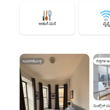
ರೆಸ್ಟೋರೆಂಟ್‌ಗಳು ಮತ್ತು ಕೆಫೆಗಳೊಂದಿಗೆ ಸುರಕ್ಷಿತ
"ಸ್ಟುಡಿಯೋವನ
ನೆರೆಹೊರೆ. "ಸ್ಟುಡಿಯೋವನ್ನು ಪುನಃಸ್ಥಾಪಿಸಲಾಗಿದೆ
ನೋಡಿಕೊಳ್ಳು
ಮತ್ತು ನೋಡಿಕೊಳ್ಳುವುದು ಬರಡಾದ 'ವೈಟ್ ಬಾಕ್ಸ್'
ಅಪಾರ್ಟ್‌ಮ
ಅಪಾರ್ಟ್‌ಮೆಂಟ್‌ಗಳಿಂದ ಮೋಜಿನ
ಬದಲಾವಣೆಯಾ
ಬದಲಾವಣೆಯಾಗಿದೆ; ನೀವು ಐತಿಹಾಸಿಕ ಮೌಲ್ಯದ
ಮನೆಯನ್ನು ನ
ಅಡುಗೆ ಮನೆ
ವೈಫೈ
ಮನೆಯನ್ನು ನೋಡಿಕೊಳ್ಳುವ ಸಂದರ್ಶಕರಾಗಿದ್ದೀರಿ
ಮತ್ತು ಅದು 
ಮತ್ತು ಅದು ಹಾಗೆ ಭಾಸವಾಗುತ್ತದೆ." – ರೊನಾಲ್ಡ್
(Airbnb ಗೆಸ್
(Airbnb ಗೆಸ್ಟ್)
ಸೂಪರ್‌ಹೋಸ್ಟ್
ಗೆಸ್ಟ್‌ಗಳ ಅ
ಸೂಪರ್‌ಹೋಸ್ಟ್
ಗೆಸ್ಟ್‌ಗಳ ಅ
ಮಿಡ್ಟೌನ್ ಮ್ಯ