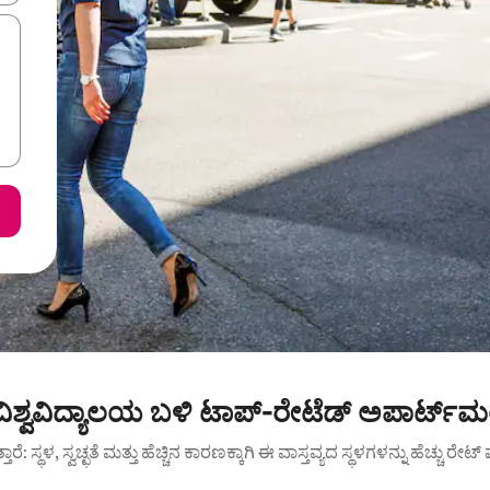
್ವವಿದ್ಯಾಲಯ ಬಳಿ ಟಾಪ್-ರೇಟೆಡ್ ಅಪಾರ್ಟ್‌ಮ
ುತ್ತಾರೆ: ಸ್ಥಳ, ಸ್ವಚ್ಛತೆ ಮತ್ತು ಹೆಚ್ಚಿನ ಕಾರಣಕ್ಕಾಗಿ ಈ ವಾಸ್ತವ್ಯದ ಸ್ಥಳಗಳನ್ನು ಹೆಚ್ಚು ರೇ