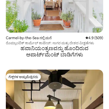
Carmel-by-the-Sea ನಲ್ಲಿ ಮನೆ
5 ರಲ್ಲಿ 4.9 ಸರಾ
4.9 (509)
ರೊಮ್ಯಾಂಟಿಕ್ ಕಾರ್ಮೆಲ್ ಕಾಟೇಜ್: ಸಾಗರ ಮತ್ತು ದೇಶದ ವೀಕ್ಷಣೆಗಳು
ಹವಾನಿಯಂತ್ರಣವನ್ನು ಹೊಂದಿರುವ
ಅಪಾರ್ಟ್‌ಮೆಂಟ್‌ ಬಾಡಿಗೆಗಳು
ಗೆಸ್ಟ್‌ಗಳ ಅಚ್ಚುಮೆಚ್ಚಿನದು
ಗೆಸ್ಟ್‌ಗಳ ಅಚ್ಚುಮೆಚ್ಚಿನದು