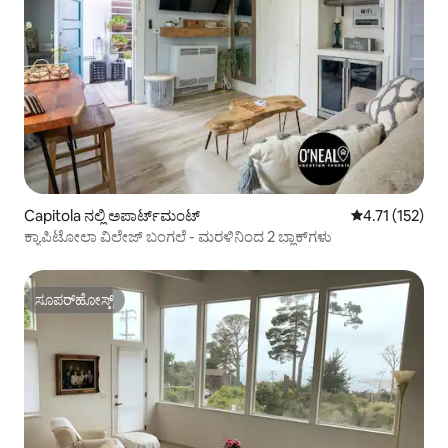
Capitola ನಲ್ಲಿ ಅಪಾರ್ಟ್‌ಮಂಟ್
5 ರಲ್ಲಿ 4.71 ಸರಾ
4.71 (152)
ಕ್ಯಾಪಿಟೋಲಾ ವಿಲೇಜ್ ಬಂಗಲೆ - ಮರಳಿನಿಂದ 2 ಬ್ಲಾಕ್‌ಗಳು
ಸೂಪರ್‌ಹೋಸ್ಟ್
ಸೂಪರ್‌ಹೋಸ್ಟ್