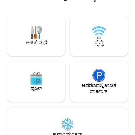
ಮತ್ತು BBQ ಅನ್ನು ಒಳಗೊಂಡಿದೆ. ಪ್ರೈವೇಟ್
ಒಳಾಂಗಣದಲ್ಲಿ ಸೂರ್ಯನ
ಅಂಗಳವು ಸಂಪೂರ್ಣವಾಗಿ ವಿಶ್ರಾಂತಿ ಪಡೆಯಲು
ಕುಳಿತುಕೊಳ್ಳಬಹುದು
ಮತ್ತು ವಿಶ್ರಾಂತಿ ಪಡೆಯಲು ಹಾಟ್ ಟಬ್, ಪ್ರೊಪೇನ್
ಹೊಂದಬಹುದು ಮತ್ತು ತ
ಫೈರ್‌ಪಿಟ್ ಮತ್ತು ಹ್ಯಾಮಾಕ್ ಅನ್ನು ಒಳಗೊಂಡಿದೆ.
ಅಡುಗೆಮನೆಯಲ್ಲಿ ಅಡುಗೆ 
ಕ್ಯಾಬಿನ್ ಒಂದು ರೀತಿಯಲ್ಲಿ, ಗಾಳಿಯಾಡುವ
ಅಥವಾ ಒಳಗೆ ಅಪಾಯಿ
ರಸ್ತೆಯಲ್ಲಿದೆ ಎಂಬುದನ್ನು ದಯವಿಟ್ಟು ಗಮನಿಸಿ. ವೈಫೈ
ಮಸಾಜ್ ಮಾಡಿ, ಸ್ಪಾ ಟ
ಇದೆ ಆದರೆ ಟಿವಿ ಅಥವಾ A/C ಇಲ್ಲ ಎಸ್ಸಿಸಿ
ಹಾಸಿಗೆಯ ಪಕ್ಕದಲ್ಲಿ ಬೆಂಕಿ
ಅನುಮತಿ# 241449
ಅಡುಗೆ ಮನೆ
ವೈಫೈ
ವಾಸ್ತವ್ಯದ ಸಮಯದಲ್ಲ
ಚಟುವಟಿಕೆಗಳು ಮತ್ತು ಇ
ಸಂದೇಶ ಕಳುಹಿಸಿ!
ಆವರಣದಲ್ಲಿ ಉಚಿತ
ಪೂಲ್
ಪಾರ್ಕಿಂಗ್
ಹವಾನಿಯಂತ್ರಣ