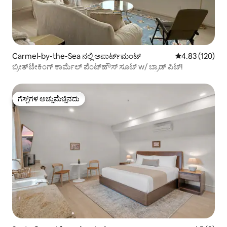
Carmel-by-the-Sea ನಲ್ಲಿ ಅಪಾರ್ಟ್‌ಮಂಟ್
5 ರಲ್ಲಿ 4.83 ಸರಾ
4.83 (120)
ಬ್ರೀತ್‌ಟೇಕಿಂಗ್ ಕಾರ್ಮೆಲ್ ಪೆಂಟ್‌ಹೌಸ್ ಸೂಟ್ w/ ಬ್ರಾಡ್ ಪಿಟ್!
ಗೆಸ್ಟ್‌ಗಳ ಅಚ್ಚುಮೆಚ್ಚಿನದು
ಗೆಸ್ಟ್‌ಗಳ ಅಚ್ಚುಮೆಚ್ಚಿನದು