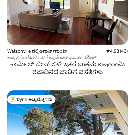
Watsonville ನಲ್ಲಿ ಅಪಾರ್ಟ್‌ಮಂಟ್
5 ರಲ್ಲಿ 4.93 ಸರ
4.93 (43)
ಅದ್ಭುತ ನೋಟಗಳೊಂದಿಗೆ ಲ್ಯಾವೆಂಡರ್ ಫಾರ್ಮ್ ರಿಟ್ರೀಟ್
ಕಾರ್ಮೆಲ್ ಬೀಚ್ ಬಳಿ ಇತರ ಉತ್ತಮ ಐಷಾರಾಮಿ
ರಜಾದಿನದ ಬಾಡಿಗೆ ವಸತಿಗಳು
ಗೆಸ್ಟ್‌ಗಳ ಅಚ್ಚುಮೆಚ್ಚಿನದು
ಗೆಸ್ಟ್‌ಗಳಿಗೆ ಅತಿ ಹೆಚ್ಚು ಅಚ್ಚುಮೆಚ್ಚಿನದು