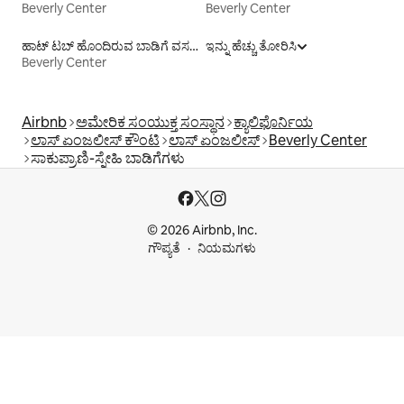
Beverly Center
Beverly Center
ಹಾಟ್ ಟಬ್ ಹೊಂದಿರುವ ಬಾಡಿಗೆ ವಸತಿಗಳು
ಇನ್ನು ಹೆಚ್ಚು ತೋರಿಸಿ
Beverly Center
Airbnb
ಅಮೇರಿಕ ಸಂಯುಕ್ತ ಸಂಸ್ಥಾನ
ಕ್ಯಾಲಿಫೊರ್ನಿಯ
ಲಾಸ್ ಏಂಜಲೀಸ್ ಕೌಂಟಿ
ಲಾಸ್ ಏಂಜಲೀಸ್
Beverly Center
ಸಾಕುಪ್ರಾಣಿ-ಸ್ನೇಹಿ ಬಾಡಿಗೆಗಳು
© 2026 Airbnb, Inc.
ಗೌಪ್ಯತೆ
ನಿಯಮಗಳು