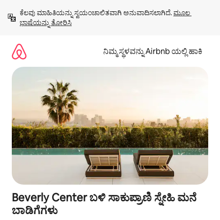
ವಿಷಯಕ್ಕೆ
ಕೆಲವು ಮಾಹಿತಿಯನ್ನು ಸ್ವಯಂಚಾಲಿತವಾಗಿ ಅನುವಾದಿಸಲಾಗಿದೆ. 
ಮೂಲ 
ಹೋಗಿ
ಭಾಷೆಯನ್ನು ತೋರಿಸಿ
ನಿಮ್ಮ ಸ್ಥಳವನ್ನು Airbnb ಯಲ್ಲಿ ಹಾಕಿ
Beverly Center ಬಳಿ ಸಾಕುಪ್ರಾಣಿ ಸ್ನೇಹಿ ಮನೆ
ಬಾಡಿಗೆಗಳು