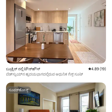
ಬ್ರೂಕ್ಲಿನ್ ನಲ್ಲಿ ಟೌನ್‌ಹೌಸ್
5 ರಲ್ಲಿ 4.89 ಸರ
4.89 (19)
ಬೆಡ್‌ಸ್ಟುಯ್‌ನ ಹೃದಯಭಾಗದಲ್ಲಿರುವ ಆಧುನಿಕ ಗೆಸ್ಟ್ ಸೂಟ್
ಸೂಪರ್‌ಹೋಸ್ಟ್
ಸೂಪರ್‌ಹೋಸ್ಟ್