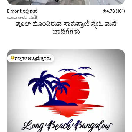
Elmont ನಲ್ಲಿ ಮನೆ
5 ರಲ್ಲಿ 4.78 ಸರಾ
4.78 (161)
ಲಾಲಾ ಅವರ ಮನೆ!
ಪೂಲ್ ಹೊಂದಿರುವ ಸಾಕುಪ್ರಾಣಿ ಸ್ನೇಹಿ ಮನೆ
ಬಾಡಿಗೆಗಳು
ಗೆಸ್ಟ್‌ಗಳ ಅಚ್ಚುಮೆಚ್ಚಿನದು
ಗೆಸ್ಟ್‌ಗಳಿಗೆ ಅತಿ ಹೆಚ್ಚು ಅಚ್ಚುಮೆಚ್ಚಿನದು