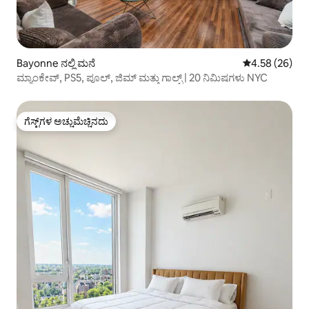
Bayonne ನಲ್ಲಿ ಮನೆ
5 ರಲ್ಲಿ 4.58 ಸರ
4.58 (26)
ಮ್ಯಾಂಕೇವ್, PS5, ಪೂಲ್, ಜಿಮ್ ಮತ್ತು ಗಾಲ್ಫ್ | 20 ನಿಮಿಷಗಳು NYC
ಗೆಸ್ಟ್‌ಗಳ ಅಚ್ಚುಮೆಚ್ಚಿನದು
ಗೆಸ್ಟ್‌ಗಳ ಅಚ್ಚುಮೆಚ್ಚಿನದು