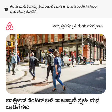
ವಿಷಯಕ್ಕೆ
ಕೆಲವು ಮಾಹಿತಿಯನ್ನು ಸ್ವಯಂಚಾಲಿತವಾಗಿ ಅನುವಾದಿಸಲಾಗಿದೆ. 
ಮೂಲ 
ಹೋಗಿ
ಭಾಷೆಯನ್ನು ತೋರಿಸಿ
ನಿಮ್ಮ ಸ್ಥಳವನ್ನು Airbnb ಯಲ್ಲಿ ಹಾಕಿ
ಬಾರ್ಕ್ಲೇಸ್ ಸೆಂಟರ್ ಬಳಿ ಸಾಕುಪ್ರಾಣಿ ಸ್ನೇಹಿ ಮನೆ
ಬಾಡಿಗೆಗಳು