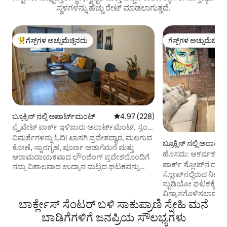
ಸ್ಥಳಗಳನ್ನು ಹೆಚ್ಚು ರೇಟ್ ಮಾಡಲಾಗುತ್ತದೆ.
ಗೆಸ್ಟ್‌ಗಳ ಅಚ್ಚುಮೆಚ್ಚಿನದು
ಗೆಸ್ಟ್‌ಗಳ ಅಚ್ಚುಮೆಚ್ಚಿನ
ಗೆಸ್ಟ್‌ಗಳಿಗೆ ಅತಿ ಹೆಚ್ಚು ಅಚ್ಚುಮೆಚ್ಚಿನದು
ಗೆಸ್ಟ್‌ಗಳ ಅಚ್ಚುಮೆಚ್ಚಿನ
ಬ್ರೂಕ್ಲಿನ್ ನಲ್ಲಿ ಅಪಾರ್ಟ್‌ಮಂಟ್
5 ರಲ್ಲಿ 4.97 ಸರಾಸರಿ ರೇಟಿಂಗ್, 228 ವಿ
4.97 (228)
ಪ್ರೈವೇಟ್ ಪಾರ್ಕ್ ಇಳಿಜಾರು ಅಪಾರ್ಟ್‌ಮೆಂಟ್. ಸ್ವಂತ
ಪ್ರವೇಶ, ಹಾಸಿಗೆ ಮತ್ತು ಸ್ನಾನಗೃಹ
ವಿಮರ್ಶೆಗಳನ್ನು ಓದಿ! ಖಾಸಗಿ ಪ್ರವೇಶದ್ವಾರ, ಮಲಗುವ
ಬ್ರೂಕ್ಲಿನ್ ನಲ್ಲಿ ಅಪಾರ್
ಕೋಣೆ, ಸ್ನಾನಗೃಹ, ಪೂರ್ಣ ಅಡುಗೆಮನೆ ಮತ್ತು
ಹೊಸದು: ಆಕರ್ಷಕವಾದ 
ಆರಾಮದಾಯಕವಾದ ಲೌಂಜಿಂಗ್ ಪ್ರದೇಶದೊಂದಿಗೆ
ಪ್ರೈವೇಟ್ ಯಾರ್ಡ್
ಪಾರ್ಕ್ ಸ್ಲೋಪ್‌ನ ದಕ್ಷಿ
ನಮ್ಮ ವಿಶಾಲವಾದ ಉದ್ಯಾನ ಮಟ್ಟದ ಘಟಕವನ್ನು
ಸ್ಲೋಪ್‌ನಲ್ಲಿರುವ ನಿಮ್
ನೀವು ಆನಂದಿಸುತ್ತೀರಿ! ಪ್ರವೇಶ ಪ್ರದೇಶವನ್ನು
ಸ್ಟುಡಿಯೋ ಘಟಕಕ್ಕೆ ಸು
ಹಂಚಿಕೊಳ್ಳಲಾಗಿದೆ. ನ್ಯೂಯಾರ್ಕ್ ನಗರವು
ವಿನ್ಯಾಸಗೊಳಿಸಲಾದ ಸ್ಥಳ
ಕಾನೂನುಬದ್ಧ ಅಲ್ಪಾವಧಿಯ ಬಾಡಿಗೆಯಾಗಿ
ಬಾರ್ಕ್ಲೇಸ್ ಸೆಂಟರ್ ಬಳಿ ಸಾಕುಪ್ರಾಣಿ ಸ್ನೇಹಿ ಮನೆ
ನೇಮಿಸಲಾದ ಅಡುಗೆಮನ
ಅನುಮೋದಿಸಿದೆ, ದಂಪತಿಗಳು, ಸಣ್ಣ ಕುಟುಂಬಗಳು,
ಬ್ರೇಕ್‌ಫಾಸ್ಟ್ ಬಾರ್‌ಗೆ ಸ್
ಏಕಾಂಗಿ ವಿಹಾರ ಅಥವಾ ವ್ಯವಹಾರ ಪ್ರಯಾಣಕ್ಕೆ
ಬಾಡಿಗೆಗಳಿಗೆ ಜನಪ್ರಿಯ ಸೌಲಭ್ಯಗಳು
ನಿಜವಾದ ಹೈಲೈಟ್ ಪ್ರೈವೇಟ್
ಸೂಕ್ತವಾಗಿದೆ. ಸುಂದರವಾದ ಮತ್ತು