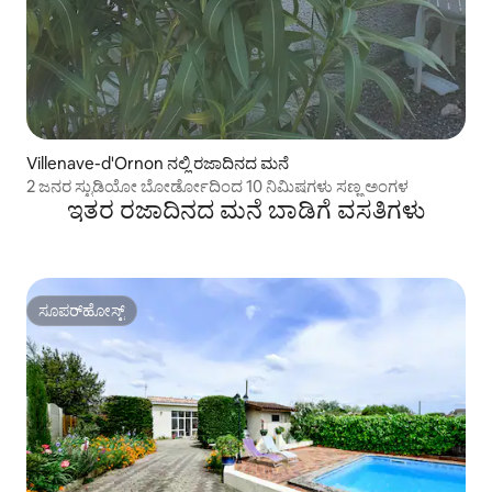
Villenave-d'Ornon ನಲ್ಲಿ ರಜಾದಿನದ ಮನೆ
2 ಜನರ ಸ್ಟುಡಿಯೋ ಬೋರ್ಡೋದಿಂದ 10 ನಿಮಿಷಗಳು ಸಣ್ಣ ಅಂಗಳ
ಇತರ ರಜಾದಿನದ ಮನೆ ಬಾಡಿಗೆ ವಸತಿಗಳು
ಸೂಪರ್‌ಹೋಸ್ಟ್
ಸೂಪರ್‌ಹೋಸ್ಟ್