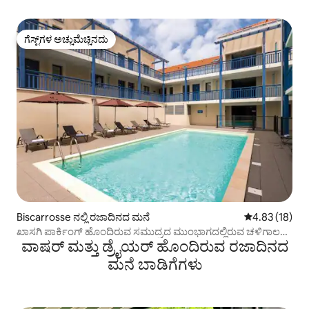
ಗೆಸ್ಟ್‌ಗಳ ಅಚ್ಚುಮೆಚ್ಚಿನದು
ಗೆಸ್ಟ್‌ಗಳ ಅಚ್ಚುಮೆಚ್ಚಿನದು
Biscarrosse ನಲ್ಲಿ ರಜಾದಿನದ ಮನೆ
5 ರಲ್ಲಿ 4.83 ಸರ
4.83 (18)
ಖಾಸಗಿ ಪಾರ್ಕಿಂಗ್ ಹೊಂದಿರುವ ಸಮುದ್ರದ ಮುಂಭಾಗದಲ್ಲಿರುವ ಚಳಿಗಾಲದ
ವಾಷರ್ ಮತ್ತು ಡ್ರೈಯರ್ ಹೊಂದಿರುವ ರಜಾದಿನದ
ಬಾಡಿಗೆ
ಮನೆ ಬಾಡಿಗೆಗಳು