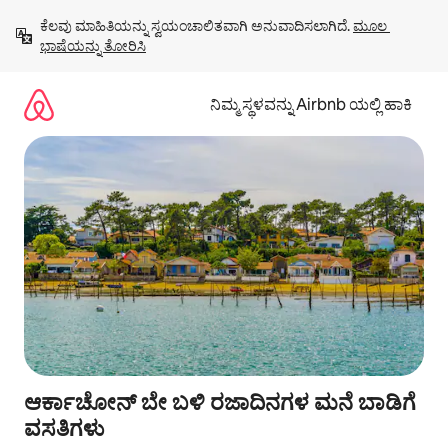
ವಿಷಯಕ್ಕೆ
ಕೆಲವು ಮಾಹಿತಿಯನ್ನು ಸ್ವಯಂಚಾಲಿತವಾಗಿ ಅನುವಾದಿಸಲಾಗಿದೆ. 
ಮೂಲ 
ಹೋಗಿ
ಭಾಷೆಯನ್ನು ತೋರಿಸಿ
ನಿಮ್ಮ ಸ್ಥಳವನ್ನು Airbnb ಯಲ್ಲಿ ಹಾಕಿ
ಆರ್ಕಾಚೋನ್ ಬೇ ಬಳಿ ರಜಾದಿನಗಳ ಮನೆ ಬಾಡಿಗೆ
ವಸತಿಗಳು