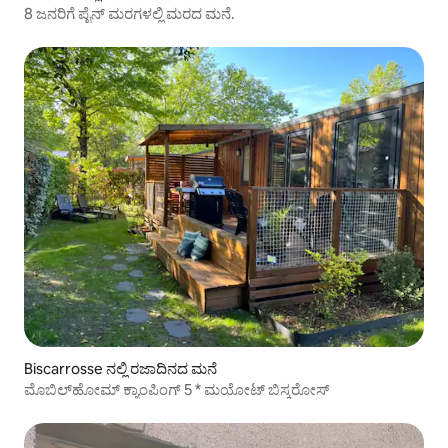
8 ಜನರಿಗೆ ಪೈನ್ ಮರಗಳಲ್ಲಿ ಮರದ ಮನೆ.
Biscarrosse ನಲ್ಲಿ ರಜಾದಿನದ ಮನೆ
ಮೊಬಿಲ್‌ಹೋಮ್ ಕ್ಯಾಂಪಿಂಗ್ 5 * ಮಯೋಟ್ ಬಿಸ್ಕರೋಸ್