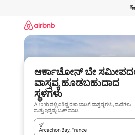
ವಿಷಯಕ್ಕೆ
ಹೋಗಿ
ಆರ್ಕಾಚೋನ್ ಬೇ ಸಮೀಪದಲ್
ವಾಸ್ತವ್ಯ ಹೂಡಬಹುದಾದ
ಸ್ಥಳಗಳು
Airbnb ನಲ್ಲಿ ವಿಶಿಷ್ಟ ರಜಾ ಬಾಡಿಗೆ ವಾಸ್ತವ್ಯಗಳು, ಮನೆಗಳು
ಮತ್ತು ಇನ್ನಷ್ಟು ಬುಕ್ ಮಾಡಿ
ಸ್ಥಳ
ಫಲಿತಾಂಶಗಳು ಲಭ್ಯವಿರುವಾಗ, ಅಪ್ ಮತ್ತು ಡೌನ್ ಬಾಣದ ಕೀಲಿಗಳೊ