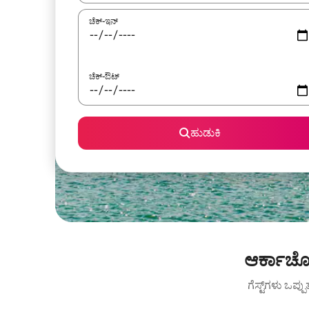
ಚೆಕ್-ಇನ್
ಚೆಕ್-ಔಟ್
ಹುಡುಕಿ
ಆರ್ಕಾಚೋ
ಗೆಸ್ಟ್‌ಗಳು ಒಪ್ಪ