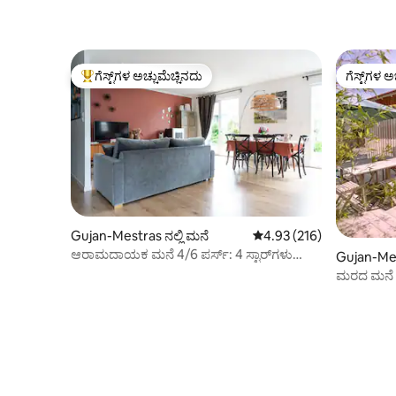
ಗೆಸ್ಟ್‌ಗಳ ಅಚ್ಚುಮೆಚ್ಚಿನದು
ಗೆಸ್ಟ್‌ಗಳ ಅ
ಗೆಸ್ಟ್‌ಗಳಿಗೆ ಅತಿ ಹೆಚ್ಚು ಅಚ್ಚುಮೆಚ್ಚಿನದು
ಗೆಸ್ಟ್‌ಗಳ ಅ
Gujan-Mestras ನಲ್ಲಿ ಮನೆ
5 ರಲ್ಲಿ 4.93 ಸರಾಸರಿ ರೇಟಿಂಗ
4.93 (216)
ಆರಾಮದಾಯಕ ಮನೆ 4/6 ಪರ್ಸ್: 4 ಸ್ಟಾರ್‌ಗಳು
Gujan-Mest
"ಕಾಸಾ ಜೇನ್"
ಮರದ ಮನೆ ಈ