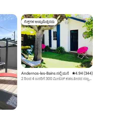
ಗೆಸ್ಟ್‌ಗಳ ಅಚ್ಚುಮೆಚ್ಚಿನದು
ಗೆಸ್ಟ್‌ಗಳ ಅಚ್ಚುಮೆಚ್ಚಿನದು
Andernos-les-Bains ನಲ್ಲಿ ಮನೆ
5 ರಲ್ಲಿ 4.94 ಸರಾಸರಿ ರೇಟಿಂ
4.94 (344)
2 ರಿಂದ 4 ಜನರಿಗೆ 300 ಮೀಟರ್ ಕಡಲತೀರದ ಸಣ್ಣ
ನೀಲಿ ಮನೆ