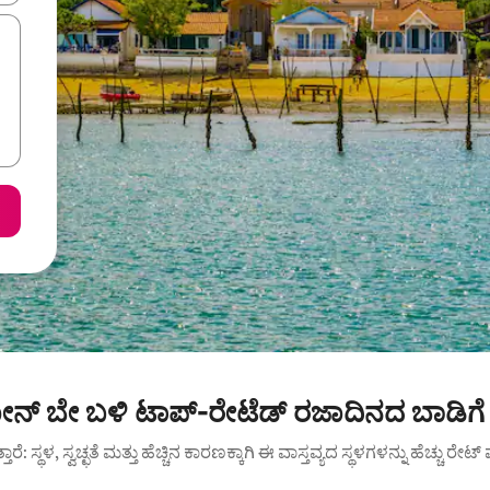
ನ್ ಬೇ ಬಳಿ ಟಾಪ್-ರೇಟೆಡ್ ರಜಾದಿನದ ಬಾಡಿಗೆ
ುತ್ತಾರೆ: ಸ್ಥಳ, ಸ್ವಚ್ಛತೆ ಮತ್ತು ಹೆಚ್ಚಿನ ಕಾರಣಕ್ಕಾಗಿ ಈ ವಾಸ್ತವ್ಯದ ಸ್ಥಳಗಳನ್ನು ಹೆಚ್ಚು ರೇ