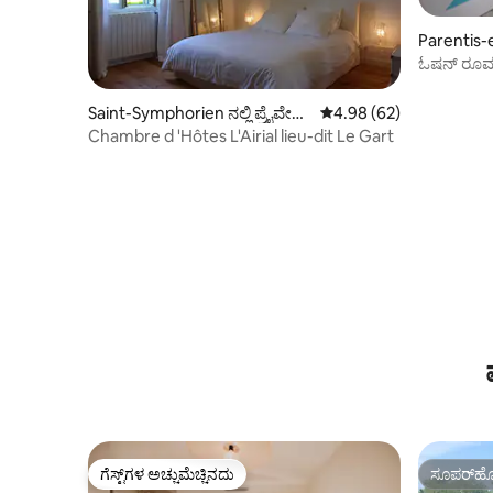
Parentis-e
ರೂಮ್
ಓಷನ್ ರೂ
Saint-Symphorien ನಲ್ಲಿ ಪ್ರೈವೇಟ್
5 ರಲ್ಲಿ 4.98 ಸರಾಸರಿ ರೇಟಿಂ
4.98 (62)
ರೂಮ್
Chambre d 'Hôtes L'Airial lieu-dit Le Gart
ಗೆಸ್ಟ್‌ಗಳ ಅಚ್ಚುಮೆಚ್ಚಿನದು
ಸೂಪರ್‌ಹೋ
ಗೆಸ್ಟ್‌ಗಳ ಅಚ್ಚುಮೆಚ್ಚಿನದು
ಸೂಪರ್‌ಹೋ