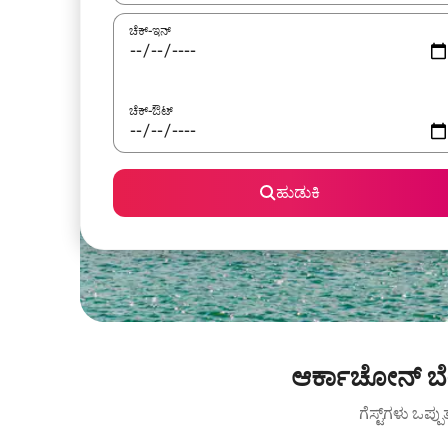
ಚೆಕ್-ಇನ್
ಚೆಕ್-ಔಟ್
ಹುಡುಕಿ
ಆರ್ಕಾಚೋನ್ ಬೇ ಬ
ಗೆಸ್ಟ್‌ಗಳು ಒಪ್ಪ