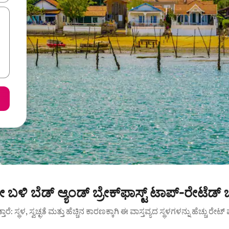
ಳಿ ಬೆಡ್ ಆ್ಯಂಡ್ ಬ್ರೇಕ್‌ಫಾಸ್ಟ್‌‌ ಟಾಪ್-ರೇಟೆಡ್
ುತ್ತಾರೆ: ಸ್ಥಳ, ಸ್ವಚ್ಛತೆ ಮತ್ತು ಹೆಚ್ಚಿನ ಕಾರಣಕ್ಕಾಗಿ ಈ ವಾಸ್ತವ್ಯದ ಸ್ಥಳಗಳನ್ನು ಹೆಚ್ಚು ರೇ