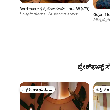
Bordeaux ನಲ್ಲಿ ಪ್ರೈವೇಟ್ ರೂಮ್
5 ರಲ್ಲಿ 4.88 ಸರಾಸರಿ ರೇಟಿಂಗ
4.88 (479)
ಓಂ ಸ್ವೀಟ್ ಹೋಮ್ B&B ಚೇಂಬರ್ ಸಿಂಗಲ್
Gujan-Mest
ರೂಮ್
ವಿಶಿಷ್ಟ ಪ್ರ
ಬ್ರೇಕ್‌ಫಾಸ್ಟ್
ಗೆಸ್ಟ್‌ಗಳ ಅಚ್ಚುಮೆಚ್ಚಿನದು
ಗೆಸ್ಟ್‌ಗಳ ಅ
ಗೆಸ್ಟ್‌ಗಳ ಅಚ್ಚುಮೆಚ್ಚಿನದು
ಗೆಸ್ಟ್‌ಗಳ ಅ