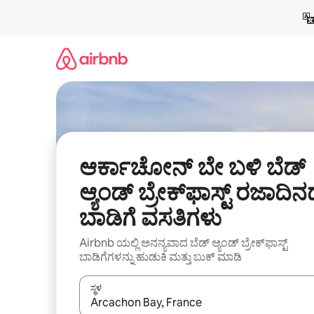
ವಿಷಯಕ್ಕೆ
ಹೋಗಿ
ಆರ್ಕಾಚೋನ್ ಬೇ ಬಳಿ ಬೆಡ್
ಆ್ಯಂಡ್ ಬ್ರೇಕ್‌ಫಾಸ್ಟ್‌ ರಜಾದಿ
ಬಾಡಿಗೆ ವಸತಿಗಳು
Airbnb ಯಲ್ಲಿ ಅನನ್ಯವಾದ ಬೆಡ್ ಆ್ಯಂಡ್ ಬ್ರೇಕ್‌ಫಾಸ್ಟ್
ಬಾಡಿಗೆಗಳನ್ನು ಹುಡುಕಿ ಮತ್ತು ಬುಕ್ ಮಾಡಿ
ಸ್ಥಳ
ಫಲಿತಾಂಶಗಳು ಲಭ್ಯವಿರುವಾಗ, ಅಪ್ ಮತ್ತು ಡೌನ್ ಬಾಣದ ಕೀಲಿಗಳೊ