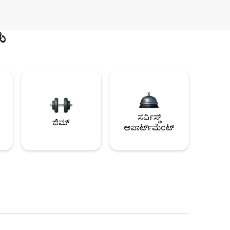
ು
ಸರ್ವಿಸ್ಡ್
ಜಿಮ್
ಅಪಾರ್ಟ್‌ಮೆಂಟ್