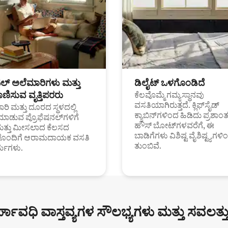
ಟಲ್ ಅಲೆಮಾರಿಗಳು ಮತ್ತು
ಡಿಲೈಟ್ ಒಳಗೊಂಡಿದೆ
ಣಿಸುವ ವೃತ್ತಿಪರರು
ಕೆಲವೊಮ್ಮೆ ಗಮ್ಯಸ್ಥಾನವು
ವಸತಿಯಾಗಿರುತ್ತದೆ. ಕ್ಲಿಫ್‌ಸೈಡ್
ರಿ ಮತ್ತು ದೂರದ ಸ್ಥಳದಲ್ಲಿ
ಕ್ಯಾಬಿನ್‌ಗಳಿಂದ ಹಿಡಿದು ಪ್ರಶಾ
ಮಾಡುವ ಪ್ರೊಫೆಷನಲ್‌ಗಳಿಗೆ
ಹೌಸ್ ಬೋಟ್‌ಗಳವರೆಗೆ, ಈ
ಮತ್ತು ಮೀಸಲಾದ ಕೆಲಸದ
ಬಾಡಿಗೆಗಳು ವಿಶಿಷ್ಟ ವೈಶಿಷ್ಟ್ಯಗಳಿ
ಗಳೊಂದಿಗೆ ಆರಾಮದಾಯಕ ವಸತಿ
ತುಂಬಿವೆ.
್ಯಗಳು.
್ಘಾವಧಿ ವಾಸ್ತವ್ಯಗಳ ಸೌಲಭ್ಯಗಳು ಮತ್ತು ಸವಲತ್ತ