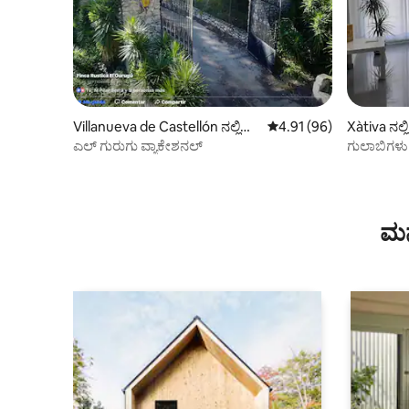
Villanueva de Castellón ನಲ್ಲಿ
5 ರಲ್ಲಿ 4.91 ಸರಾಸರಿ ರೇಟಿಂ
4.91 (96)
Xàtiva ನಲ್
ಚಾಲೆಟ್
ಎಲ್ ಗುರುಗು ವ್ಯಾಕೇಶನಲ್
ಗುಲಾಬಿಗಳು
ಮನ