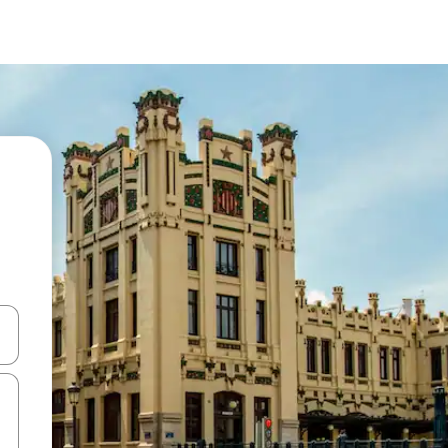
ಂದಿಗೆ ನ್ಯಾವಿಗೇಟ್ ಮಾಡಿ ಅಥವಾ ಸ್ಪರ್ಶ ಅಥವಾ ಸ್ವೈಪ್ ಗೆಸ್ಚರ್‌ಗಳ ಮೂಲಕ ಅನ್ವೇಷಿಸಿ.