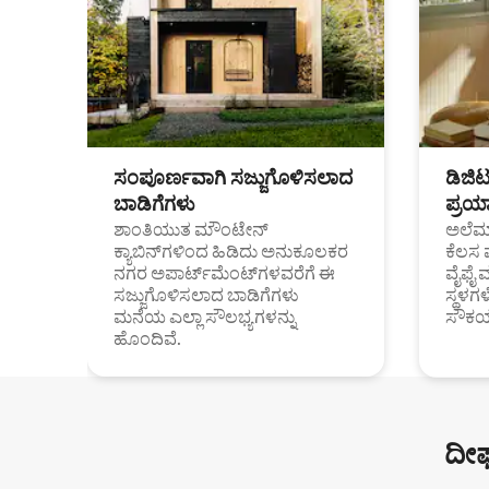
ಸಂಪೂರ್ಣವಾಗಿ ಸಜ್ಜುಗೊಳಿಸಲಾದ
ಡಿಜಿ
ಬಾಡಿಗೆಗಳು
ಪ್ರಯಾ
ಶಾಂತಿಯುತ ಮೌಂಟೇನ್
ಅಲೆಮಾ
ಕ್ಯಾಬಿನ್‌ಗಳಿಂದ ಹಿಡಿದು ಅನುಕೂಲಕರ
ಕೆಲಸ 
ನಗರ ಅಪಾರ್ಟ್‌ಮೆಂಟ್‌ಗಳವರೆಗೆ ಈ
ವೈಫೈ 
ಸಜ್ಜುಗೊಳಿಸಲಾದ ಬಾಡಿಗೆಗಳು
ಸ್ಥಳ
ಮನೆಯ ಎಲ್ಲಾ ಸೌಲಭ್ಯಗಳನ್ನು
ಸೌಕರ
ಹೊಂದಿವೆ.
ದೀರ