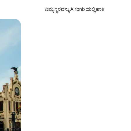
ನಿಮ್ಮ ಸ್ಥಳವನ್ನು Airbnb ಯಲ್ಲಿ ಹಾಕಿ