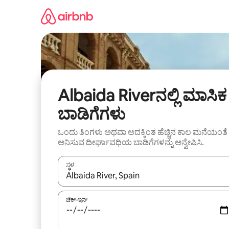
ವಿಷಯಕ್ಕೆ
ಹೋಗಿ
Albaida Riverನಲ್ಲಿ ಮಾಸಿಕ
ಬಾಡಿಗೆಗಳು
ಒಂದು ತಿಂಗಳು ಅಥವಾ ಅದಕ್ಕಿಂತ ಹೆಚ್ಚಿನ ಕಾಲ ಮನೆಯಂತೆ
ಅನಿಸುವ ದೀರ್ಘಾವಧಿಯ ಬಾಡಿಗೆಗಳನ್ನು ಅನ್ವೇಷಿಸಿ.
ಸ್ಥಳ
ಫಲಿತಾಂಶಗಳು ಲಭ್ಯವಿರುವಾಗ, ಅಪ್ ಮತ್ತು ಡೌನ್ ಬಾಣದ ಕೀಲಿಗಳೊ
ಚೆಕ್-ಇನ್