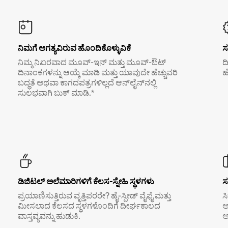
ನಿಮಗೆ ಅಗತ್ಯವಿರುವ ಹೊಂದಿಕೊಳ್ಳುವಿಕೆ
ಸ
ನಿಮ್ಮ ನಿಖರವಾದ ಮೂವ್-ಇನ್ ಮತ್ತು ಮೂವ್-ಔಟ್
ದ
ದಿನಾಂಕಗಳನ್ನು ಆಯ್ಕೆ ಮಾಡಿ ಮತ್ತು ಯಾವುದೇ ಹೆಚ್ಚುವರಿ
ಹ
ಬದ್ಧತೆ ಅಥವಾ ಕಾಗದಪತ್ರಗಳಿಲ್ಲದೆ ಆನ್‌ಲೈನ್‌ನಲ್ಲಿ
ಸುಲಭವಾಗಿ ಬುಕ್ ಮಾಡಿ.*
ಡಿಜಿಟಲ್ ಅಲೆಮಾರಿಗಳಿಗೆ ಕೆಲಸ-ಸ್ನೇಹಿ ಸ್ಥಳಗಳು
ಸ
ಪ್ರಯಾಣಿಸುತ್ತಿರುವ ವೃತ್ತಿಪರರೇ? ಹೈ-ಸ್ಪೀಡ್ ವೈಫೈ ಮತ್ತು
ಸ
ಮೀಸಲಾದ ಕೆಲಸದ ಸ್ಥಳಗಳೊಂದಿಗೆ ದೀರ್ಘಕಾಲದ
ಅ
ವಾಸ್ತವ್ಯವನ್ನು ಹುಡುಕಿ.
ಅ