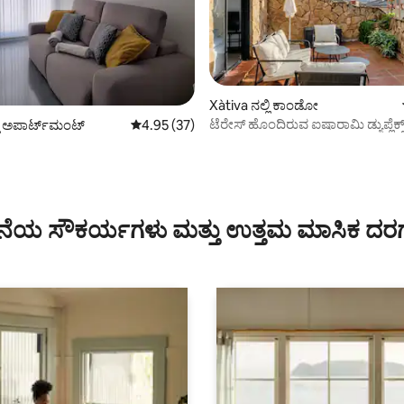
Xàtiva ನಲ್ಲಿ ಕಾಂಡೋ
ಟೆರೇಸ್ ಹೊಂದಿರುವ ಐಷಾರಾಮಿ ಡ್ಯುಪ್ಲೆಕ್ಸ್
ಗ್, 96 ವಿಮರ್ಶೆಗಳು
ಲಿ ಅಪಾರ್ಟ್‌ಮಂಟ್
5 ರಲ್ಲಿ 4.95 ಸರಾಸರಿ ರೇಟಿಂಗ್, 37 ವಿಮರ್ಶೆಗಳು
4.95 (37)
(140m2)
ೆಯ ಸೌಕರ್ಯಗಳು ಮತ್ತು ಉತ್ತಮ ಮಾಸಿಕ ದರ