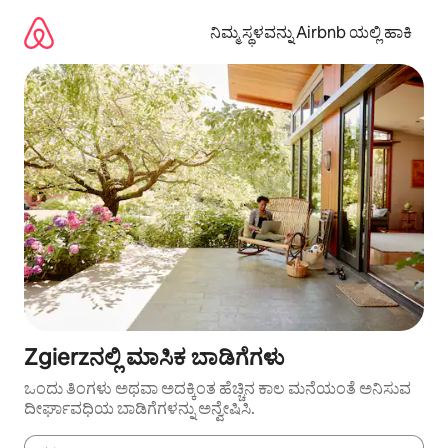
ವಿಷಯಕ್ಕೆ
ಹೋಗಿ
ನಿಮ್ಮ ಸ್ಥಳವನ್ನು Airbnb ಯಲ್ಲಿ ಹಾಕಿ
Zgierzನಲ್ಲಿ ಮಾಸಿಕ ಬಾಡಿಗೆಗಳು
ಒಂದು ತಿಂಗಳು ಅಥವಾ ಅದಕ್ಕಿಂತ ಹೆಚ್ಚಿನ ಕಾಲ ಮನೆಯಂತೆ ಅನಿಸುವ
ದೀರ್ಘಾವಧಿಯ ಬಾಡಿಗೆಗಳನ್ನು ಅನ್ವೇಷಿಸಿ.