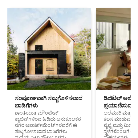
ಸಂಪೂರ್ಣವಾಗಿ ಸಜ್ಜುಗೊಳಿಸಲಾದ
ಡಿಜಿಟಲ್ ಅಲೆಮಾ
ಬಾಡಿಗೆಗಳು
ಪ್ರಯಾಣಿಸುವ ವೃತ
ಶಾಂತಿಯುತ ಮೌಂಟೇನ್
ಅಲೆಮಾರಿ ಮತ್ತು ದೂ
ಕ್ಯಾಬಿನ್‌ಗಳಿಂದ ಹಿಡಿದು ಅನುಕೂಲಕರ
ಕೆಲಸ ಮಾಡುವ ಪ್ರೊ
ನಗರ ಅಪಾರ್ಟ್‌ಮೆಂಟ್‌ಗಳವರೆಗೆ ಈ
ವೈಫೈ ಮತ್ತು ಮೀಸ
ಸಜ್ಜುಗೊಳಿಸಲಾದ ಬಾಡಿಗೆಗಳು
ಸ್ಥಳಗಳೊಂದಿಗೆ 
ಮನೆಯ ಎಲ್ಲಾ ಸೌಲಭ್ಯಗಳನ್ನು
ಸೌಕರ್ಯಗಳು.