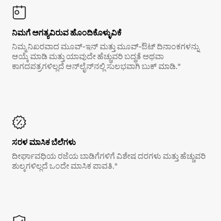
ನಿಮಗೆ ಅಗತ್ಯವಿರುವ ಹೊಂದಿಕೊಳ್ಳುವಿಕೆ
ನಿಮ್ಮ ನಿಖರವಾದ ಮೂವ್-ಇನ್ ಮತ್ತು ಮೂವ್-ಔಟ್ ದಿನಾಂಕಗಳನ್ನು
ಆಯ್ಕೆ ಮಾಡಿ ಮತ್ತು ಯಾವುದೇ ಹೆಚ್ಚುವರಿ ಬದ್ಧತೆ ಅಥವಾ
ಕಾಗದಪತ್ರಗಳಿಲ್ಲದೆ ಆನ್‌ಲೈನ್‌ನಲ್ಲಿ ಸುಲಭವಾಗಿ ಬುಕ್ ಮಾಡಿ.*
ಸರಳ ಮಾಸಿಕ ಬೆಲೆಗಳು
ದೀರ್ಘಾವಧಿಯ ರಜೆಯ ಬಾಡಿಗೆಗಳಿಗೆ ವಿಶೇಷ ದರಗಳು ಮತ್ತು ಹೆಚ್ಚುವರಿ
ಶುಲ್ಕಗಳಿಲ್ಲದೆ ಒಂದೇ ಮಾಸಿಕ ಪಾವತಿ.*