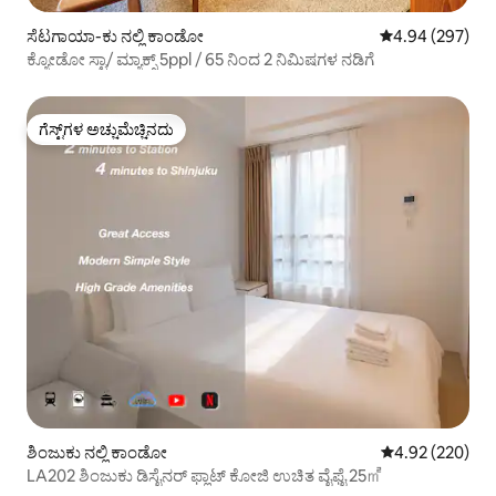
ಸೆಟಗಾಯಾ-ಕು ನಲ್ಲಿ ಕಾಂಡೋ
5 ರಲ್ಲಿ 4.94 ಸರಾ
4.94 (297)
ಕ್ಯೋಡೋ ಸ್ಟಾ/ ಮ್ಯಾಕ್ಸ್ 5ppl / 65 ನಿಂದ 2 ನಿಮಿಷಗಳ ನಡಿಗೆ
ಗೆಸ್ಟ್‌ಗಳ ಅಚ್ಚುಮೆಚ್ಚಿನದು
ಗೆಸ್ಟ್‌ಗಳ ಅಚ್ಚುಮೆಚ್ಚಿನದು
ಶಿಂಜುಕು ನಲ್ಲಿ ಕಾಂಡೋ
5 ರಲ್ಲಿ 4.92 ಸರಾ
4.92 (220)
LA202 ಶಿಂಜುಕು ಡಿಸೈನರ್ ಫ್ಲಾಟ್ ಕೋಜಿ ಉಚಿತ ವೈಫೈ 25㎡