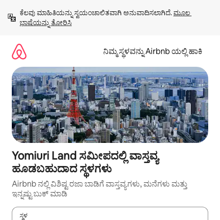
ವಿಷಯಕ್ಕೆ
ಕೆಲವು ಮಾಹಿತಿಯನ್ನು ಸ್ವಯಂಚಾಲಿತವಾಗಿ ಅನುವಾದಿಸಲಾಗಿದೆ. 
ಮೂಲ 
ಹೋಗಿ
ಭಾಷೆಯನ್ನು ತೋರಿಸಿ
ನಿಮ್ಮ ಸ್ಥಳವನ್ನು Airbnb ಯಲ್ಲಿ ಹಾಕಿ
Yomiuri Land ಸಮೀಪದಲ್ಲಿ ವಾಸ್ತವ್ಯ
ಹೂಡಬಹುದಾದ ಸ್ಥಳಗಳು
Airbnb ನಲ್ಲಿ ವಿಶಿಷ್ಟ ರಜಾ ಬಾಡಿಗೆ ವಾಸ್ತವ್ಯಗಳು, ಮನೆಗಳು ಮತ್ತು
ಇನ್ನಷ್ಟು ಬುಕ್ ಮಾಡಿ
ಸ್ಥಳ