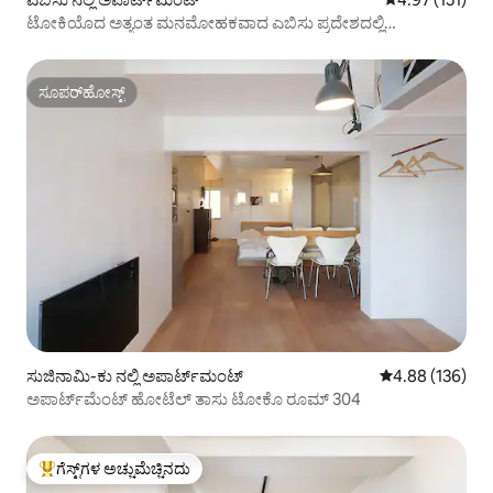
ಟೋಕಿಯೊದ ಅತ್ಯಂತ ಮನಮೋಹಕವಾದ ಎಬಿಸು ಪ್ರದೇಶದಲ್ಲಿ
ಸ್ಥಳೀಯರಂತೆ ಜೀವಿಸಿ
ಸೂಪರ್‌ಹೋಸ್ಟ್
ಸೂಪರ್‌ಹೋಸ್ಟ್
ಸುಜಿನಾಮಿ-ಕು ನಲ್ಲಿ ಅಪಾರ್ಟ್‌ಮಂಟ್
5 ರಲ್ಲಿ 4.88 ಸರಾ
4.88 (136)
ಅಪಾರ್ಟ್‌ಮೆಂಟ್ ಹೋಟೆಲ್ ತಾಸು ಟೋಕೊ ರೂಮ್ 304
ಗೆಸ್ಟ್‌ಗಳ ಅಚ್ಚುಮೆಚ್ಚಿನದು
ಗೆಸ್ಟ್‌ಗಳಿಗೆ ಅತಿ ಹೆಚ್ಚು ಅಚ್ಚುಮೆಚ್ಚಿನದು