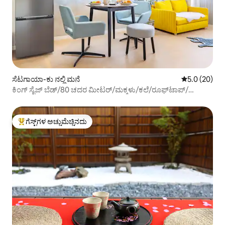
ಸೆಟಗಾಯಾ-ಕು ನಲ್ಲಿ ಮನೆ
5 ರಲ್ಲಿ 5.0 ಸರ
5.0 (20)
ಕಿಂಗ್ ಸೈಜ್ ಬೆಡ್/80 ಚದರ ಮೀಟರ್/ಮಕ್ಕಳು/ಕಲೆ/ರೂಫ್‌ಟಾಪ್/
ಫ್ರೀಡಮ್ ಹಿಲ್/ಫುಟಕೊ ಟಮಾಗಾವಾ/ಶಾಪಿಂಗ್ ಸ್ಟ್ರೀಟ್/ವೈ-ಫೈ ಟೈಗರ್/
ಗೋಲ್ಡನ್ ಫಾರ್ಚೂನ್
ಗೆಸ್ಟ್‌ಗಳ ಅಚ್ಚುಮೆಚ್ಚಿನದು
ಗೆಸ್ಟ್‌ಗಳಿಗೆ ಅತಿ ಹೆಚ್ಚು ಅಚ್ಚುಮೆಚ್ಚಿನದು