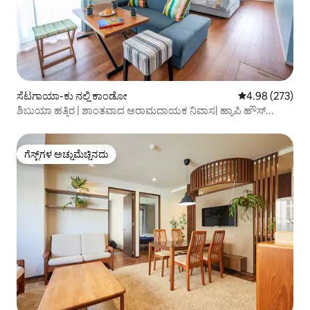
ಸೆಟಗಾಯಾ-ಕು ನಲ್ಲಿ ಕಾಂಡೋ
5 ರಲ್ಲಿ 4.98 ಸರಾ
4.98 (273)
ಶಿಬುಯಾ ಹತ್ತಿರ | ಶಾಂತವಾದ ಆರಾಮದಾಯಕ ನಿವಾಸ| ಹ್ಯಾಪಿ ಹೌಸ್...
ಗೆಸ್ಟ್‌ಗಳ ಅಚ್ಚುಮೆಚ್ಚಿನದು
ಗೆಸ್ಟ್‌ಗಳ ಅಚ್ಚುಮೆಚ್ಚಿನದು