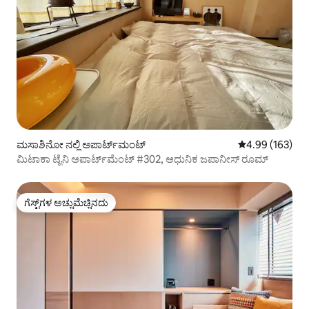
ಮಸಾಶಿನೋ ನಲ್ಲಿ ಅಪಾರ್ಟ್‌ಮಂಟ್
5 ರಲ್ಲಿ 4.99 ಸರಾ
4.99 (163)
ಮಿಟಾಕಾ ಟೈನಿ ಅಪಾರ್ಟ್‌ಮೆಂಟ್ #302, ಆಧುನಿಕ ಜಪಾನೀಸ್ ರೂಮ್
ಗೆಸ್ಟ್‌ಗಳ ಅಚ್ಚುಮೆಚ್ಚಿನದು
ಗೆಸ್ಟ್‌ಗಳ ಅಚ್ಚುಮೆಚ್ಚಿನದು