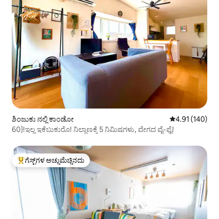
ಶಿಂಜುಕು ನಲ್ಲಿ ಕಾಂಡೋ
5 ರಲ್ಲಿ 4.91 ಸರಾ
4.91 (140)
60}!ಇಲ್ಲ ಇಕೆಬುಕುರೊ! ನಿಲ್ದಾಣಕ್ಕೆ 5 ನಿಮಿಷಗಳು, ವೇಗದ ವೈ-ಫೈ!
ಗೆಸ್ಟ್‌ಗಳ ಅಚ್ಚುಮೆಚ್ಚಿನದು
ಗೆಸ್ಟ್‌ಗಳಿಗೆ ಅತಿ ಹೆಚ್ಚು ಅಚ್ಚುಮೆಚ್ಚಿನದು