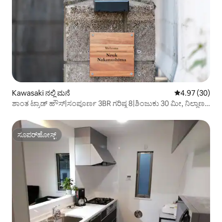
Kawasaki ನಲ್ಲಿ ಮನೆ
5 ರಲ್ಲಿ 4.97 ಸರ
4.97 (30)
ಶಾಂತ ಟ್ರಾಡ್ ಹೌಸ್|ಸಂಪೂರ್ಣ 3BR ಗರಿಷ್ಠ 8|ಶಿಂಜುಕು 30 ಮೀ, ನಿಲ್ದಾಣ 7
ಮೀ
ಸೂಪರ್‌ಹೋಸ್ಟ್
ಸೂಪರ್‌ಹೋಸ್ಟ್