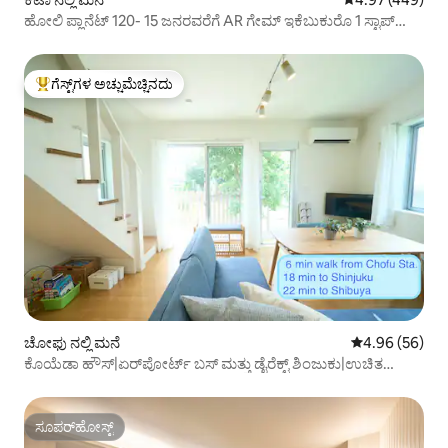
ಹೋಲಿ ಪ್ಲಾನೆಟ್ 120- 15 ಜನರವರೆಗೆ AR ಗೇಮ್ ಇಕೆಬುಕುರೊ 1 ಸ್ಟಾಪ್
ಶಿಂಜುಕು 2 ಸ್ಟಾಪ್‌ಗಳು
ಗೆಸ್ಟ್‌ಗಳ ಅಚ್ಚುಮೆಚ್ಚಿನದು
ಗೆಸ್ಟ್‌ಗಳಿಗೆ ಅತಿ ಹೆಚ್ಚು ಅಚ್ಚುಮೆಚ್ಚಿನದು
ಚೋಫು ನಲ್ಲಿ ಮನೆ
5 ರಲ್ಲಿ 4.96 ಸರ
4.96 (56)
ಕೊಯೆಡಾ ಹೌಸ್|ಏರ್‌ಪೋರ್ಟ್ ಬಸ್ ಮತ್ತು ಡೈರೆಕ್ಟ್ ಶಿಂಜುಕು|ಉಚಿತ
ಪಾರ್ಕಿಂಗ್
ಸೂಪರ್‌ಹೋಸ್ಟ್
ಸೂಪರ್‌ಹೋಸ್ಟ್