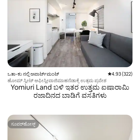
ಒತಾ-ಕು ನಲ್ಲಿ ಅಪಾರ್ಟ್‌ಮಂಟ್
5 ರಲ್ಲಿ 4.93 ಸರಾ
4.93 (322)
ಹೋಮ್ ಸ್ವೀಟ್ ಆಫೀಸ್ಹೀವಾಜಿಮಾಹನೆಡಾಕ್ಕೆ ಉತ್ತಮ ಪ್ರವೇಶ
Yomiuri Land ಬಳಿ ಇತರ ಉತ್ತಮ ಐಷಾರಾಮಿ
ರಜಾದಿನದ ಬಾಡಿಗೆ ವಸತಿಗಳು
ಸೂಪರ್‌ಹೋಸ್ಟ್
ಸೂಪರ್‌ಹೋಸ್ಟ್