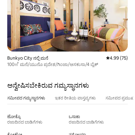
Bunkyo City ನಲ್ಲಿ ಮನೆ
5 ರಲ್ಲಿ 4.99 ಸರ
4.99 (75)
100㎡ ಮನೆ/ಯುನೊ ಪ್ರದೇಶ/ಗಿಂಜಾ/ಅಸಕುಸಾ/4 ಬೈಕ್
ಅನ್ವೇಷಿಸಬೇಕಿರುವ ಗಮ್ಯಸ್ಥಾನಗಳು
ಸಮೀಪದ ಗಮ್ಯಸ್ಥಾನಗಳು
ಇತರ ರೀತಿಯ ವಾಸ್ತವ್ಯಗಳು
ಸಮೀಪದ ಪ್ರಮುಖ 
ಟೋಕ್ಯೊ
ಒಸಾಕಾ
ರಜಾದಿನದ ಬಾಡಿಗೆಗಳು
ರಜಾದಿನದ ಬಾಡಿಗೆಗಳು
ಕ್ಯೋಟೋ
ನಗೋಯಾ