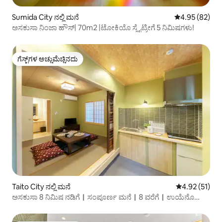
Sumida City ನಲ್ಲಿ ಮನೆ
5 ರಲ್ಲಿ 4.95 ಸರ
4.95 (82)
ಅಸಕುಸಾ ನಿಂಜಾ ಹೌಸ್| 70m2 |ಟೋಕಿಯೊ ಸ್ಕೈಟ್ರೀಗೆ 5 ನಿಮಿಷಗಳು!
ಗೆಸ್ಟ್‌ಗಳ ಅಚ್ಚುಮೆಚ್ಚಿನದು
ಗೆಸ್ಟ್‌ಗಳ ಅಚ್ಚುಮೆಚ್ಚಿನದು
Taito City ನಲ್ಲಿ ಮನೆ
5 ರಲ್ಲಿ 4.92 ಸರ
4.92 (51)
ಅಸಕುಸಾ 8 ನಿಮಿಷ ನಡಿಗೆ｜ಸಂಪೂರ್ಣ ಮನೆ｜8 ವರೆಗೆ｜ಉಯೆನೊ
ಹತ್ತಿರ