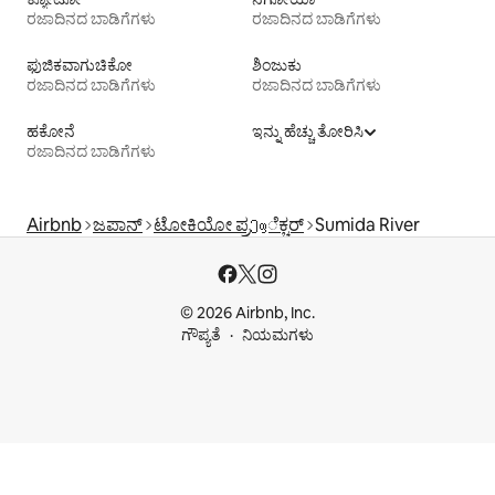
ರಜಾದಿನದ ಬಾಡಿಗೆಗಳು
ರಜಾದಿನದ ಬಾಡಿಗೆಗಳು
ಫುಜಿಕವಾಗುಚಿಕೋ
ಶಿಂಜುಕು
ರಜಾದಿನದ ಬಾಡಿಗೆಗಳು
ರಜಾದಿನದ ಬಾಡಿಗೆಗಳು
ಹಕೋನೆ
ಇನ್ನು ಹೆಚ್ಚು ತೋರಿಸಿ
ರಜಾದಿನದ ಬಾಡಿಗೆಗಳು
Airbnb
ಜಪಾನ್
ಟೋಕಿಯೋ ಪ್ರეფೆಕ್ಚರ್
Sumida River
© 2026 Airbnb, Inc.
ಗೌಪ್ಯತೆ
ನಿಯಮಗಳು