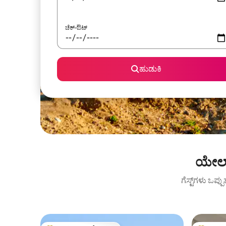
ಚೆಕ್-ಔಟ್
ಹುಡುಕಿ
ಯೇಲ್ 
ಗೆಸ್ಟ್‌ಗಳು ಒಪ್ಪ