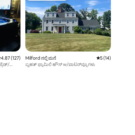
 ರಲ್ಲಿ 4.87 ಸರಾಸರಿ ರೇಟಿಂಗ್, 127 ವಿಮರ್ಶೆಗಳು
4.87 (127)
Milford ನಲ್ಲಿ ಮನೆ
5 ರಲ್ಲಿ 5 ಸರಾಸರಿ ರೇಟಿ
5 (14)
್ರೆಡ್/
ಬೃಹತ್ ಫ್ಯಾಮಿಲಿ ಹೌಸ್ w/ವಾಟರ್‌ವ್ಯೂಗಳು