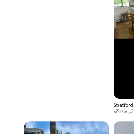
Stratford ನ
ಹೌಸ್ ಹ್ಯಾವೆ