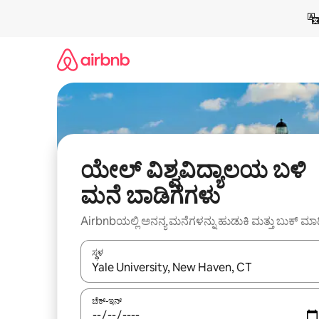
ವಿಷಯಕ್ಕೆ
ಹೋಗಿ
ಯೇಲ್ ವಿಶ್ವವಿದ್ಯಾಲಯ ಬಳಿ
ಮನೆ ಬಾಡಿಗೆಗಳು
Airbnbಯಲ್ಲಿ ಅನನ್ಯ ಮನೆಗಳನ್ನು ಹುಡುಕಿ ಮತ್ತು ಬುಕ್ ಮಾ
ಸ್ಥಳ
ಫಲಿತಾಂಶಗಳು ಲಭ್ಯವಿರುವಾಗ, ಅಪ್ ಮತ್ತು ಡೌನ್ ಬಾಣದ ಕೀಲಿಗಳೊ
ಚೆಕ್-ಇನ್