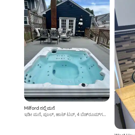
Milford ನಲ್ಲಿ ಮನೆ
ಇಡೀ ಮನೆ, ಪೂಲ್, ಹಾಟ್ ಟಬ್, 4 ಬೆಡ್‌ರೂಮ್‌ಗಳು,
ಬೀಚ್‌ಗೆ ಹತ್ತಿರ