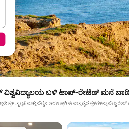
ವಿಶ್ವವಿದ್ಯಾಲಯ ಬಳಿ ಟಾಪ್-ರೇಟೆಡ್ ಮನೆ ಬಾಡ
ುತ್ತಾರೆ: ಸ್ಥಳ, ಸ್ವಚ್ಛತೆ ಮತ್ತು ಹೆಚ್ಚಿನ ಕಾರಣಕ್ಕಾಗಿ ಈ ವಾಸ್ತವ್ಯದ ಸ್ಥಳಗಳನ್ನು ಹೆಚ್ಚು ರೇ