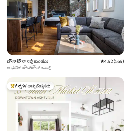
ಡೌನ್‌ಟೌನ್ ನಲ್ಲಿ ಕಾಂಡೋ
5 ರಲ್ಲಿ 4.92 ಸರಾ
4.92 (559)
ಆಧುನಿಕ ಡೌನ್‌ಟೌನ್ ಲಾಫ್ಟ್
ಗೆಸ್ಟ್‌ಗಳ ಅಚ್ಚುಮೆಚ್ಚಿನದು
ಗೆಸ್ಟ್‌ಗಳಿಗೆ ಅತಿ ಹೆಚ್ಚು ಅಚ್ಚುಮೆಚ್ಚಿನದು