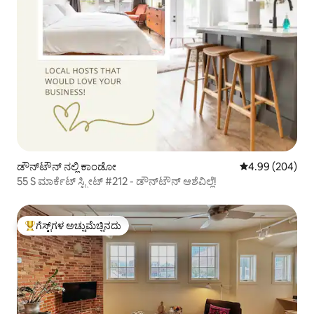
ಡೌನ್‌ಟೌನ್ ನಲ್ಲಿ ಕಾಂಡೋ
5 ರಲ್ಲಿ 4.99 ಸರಾ
4.99 (204)
55 S ಮಾರ್ಕೆಟ್ ಸ್ಟ್ರೀಟ್ #212 - ಡೌನ್‌ಟೌನ್ ಆಶೆವಿಲ್ಲೆ!
ಗೆಸ್ಟ್‌ಗಳ ಅಚ್ಚುಮೆಚ್ಚಿನದು
ಗೆಸ್ಟ್‌ಗಳಿಗೆ ಅತಿ ಹೆಚ್ಚು ಅಚ್ಚುಮೆಚ್ಚಿನದು