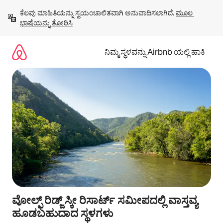
ವಿಷಯಕ್ಕೆ
ಕೆಲವು ಮಾಹಿತಿಯನ್ನು ಸ್ವಯಂಚಾಲಿತವಾಗಿ ಅನುವಾದಿಸಲಾಗಿದೆ. 
ಮೂಲ 
ಹೋಗಿ
ಭಾಷೆಯನ್ನು ತೋರಿಸಿ
ನಿಮ್ಮ ಸ್ಥಳವನ್ನು Airbnb ಯಲ್ಲಿ ಹಾಕಿ
ವೋಲ್ಫ್ ರಿಡ್ಜ್ ಸ್ಕೀ ರಿಸಾರ್ಟ್ ಸಮೀಪದಲ್ಲಿ ವಾಸ್ತವ್ಯ
ಹೂಡಬಹುದಾದ ಸ್ಥಳಗಳು