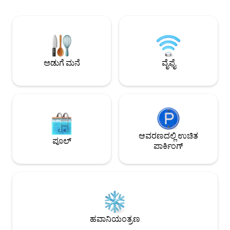
ಸವಿಯಿರಿ ಮತ್ತು ನೀವು 
ಆ್ಯಶೆವಿಲ್ಲೆಗೆ -30 ನಿಮಿಷಗಳು - ಹ್ಯಾಟ್ಲೆ ಪಾಯಿಂಟ್
ಪುನಃ ಬಾಂಧವ್ಯ ಬೆಳೆ
ಮೌಂಟೇನ್ ರೆಸಾರ್ಟ್‌ಗೆ ಮುಂಭಾಗದ ಬಾಗಿಲಿನ
ವಿನ್ಯಾಸಗೊಳಿಸಲಾದ ರ
ಹೊರಗೆ ಸ್ಕೀ ಇಳಿಜಾರುಗಳು - ಹೈಕಿಂಗ್‌ಗೆ ಮುಚ್ಚಿ
ವಾತಾವರಣವನ್ನು ಆನಂದ
-ಬಾಟಮ್ ಡೆಕ್‌ನಲ್ಲಿ ಹಾಟ್ ಟಬ್ ಮತ್ತು ಬಾರ್ -2
ಸಂದರ್ಭಗಳು ಅಥವಾ 
ಅಗ್ಗಿಷ್ಟಿಕೆಗಳು -ಏರ್ ಹಾಕಿ ಹೊಂದಿರುವ ಗೇಮ್ ರೂಮ್
ವೈಬ್‌ಗಳೊಂದಿಗೆ ಶಾಂತ 
- ಫೂಸ್‌ಬಾಲ್ - ಆರ್ಕೇಡ್ ಟೇಬಲ್ w/400 ಕ್ಕೂ
ಬಯಸುವ ಯಾರಿಗಾದರೂ 
ಅಡುಗೆ ಮನೆ
ವೈಫೈ
ಹೆಚ್ಚು ಆಟಗಳು
ಆವರಣದಲ್ಲಿ ಉಚಿತ
ಪೂಲ್
ಪಾರ್ಕಿಂಗ್
ಹವಾನಿಯಂತ್ರಣ