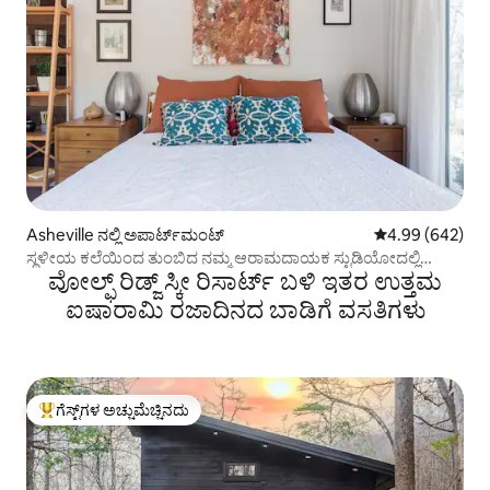
Asheville ನಲ್ಲಿ ಅಪಾರ್ಟ್‌ಮಂಟ್
5 ರಲ್ಲಿ 4.99 ಸರಾ
4.99 (642)
ಸ್ಥಳೀಯ ಕಲೆಯಿಂದ ತುಂಬಿದ ನಮ್ಮ ಆರಾಮದಾಯಕ ಸ್ಟುಡಿಯೋದಲ್ಲಿ
ವೋಲ್ಫ್ ರಿಡ್ಜ್ ಸ್ಕೀ ರಿಸಾರ್ಟ್ ಬಳಿ ಇತರ ಉತ್ತಮ
ಆರಾಮವಾಗಿರಿ
ಐಷಾರಾಮಿ ರಜಾದಿನದ ಬಾಡಿಗೆ ವಸತಿಗಳು
ಗೆಸ್ಟ್‌ಗಳ ಅಚ್ಚುಮೆಚ್ಚಿನದು
ಗೆಸ್ಟ್‌ಗಳಿಗೆ ಅತಿ ಹೆಚ್ಚು ಅಚ್ಚುಮೆಚ್ಚಿನದು