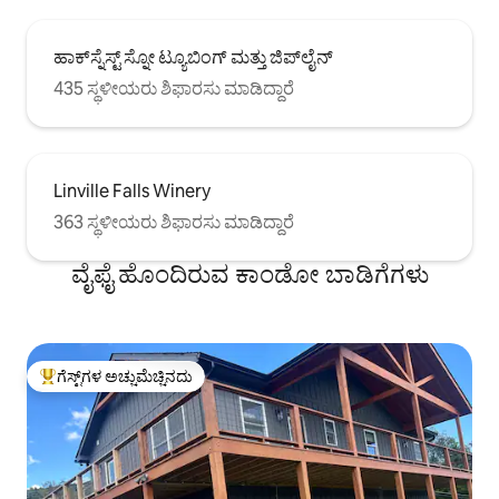
ಹಾಕ್‌ಸ್ನೆಸ್ಟ್ ಸ್ನೋ ಟ್ಯೂಬಿಂಗ್ ಮತ್ತು ಜಿಪ್‌ಲೈನ್
435 ಸ್ಥಳೀಯರು ಶಿಫಾರಸು ಮಾಡಿದ್ದಾರೆ
Linville Falls Winery
363 ಸ್ಥಳೀಯರು ಶಿಫಾರಸು ಮಾಡಿದ್ದಾರೆ
ವೈಫೈ ಹೊಂದಿರುವ ಕಾಂಡೋ ಬಾಡಿಗೆಗಳು
ಗೆಸ್ಟ್‌ಗಳ ಅಚ್ಚುಮೆಚ್ಚಿನದು
ಗೆಸ್ಟ್‌ಗಳಿಗೆ ಅತಿ ಹೆಚ್ಚು ಅಚ್ಚುಮೆಚ್ಚಿನದು