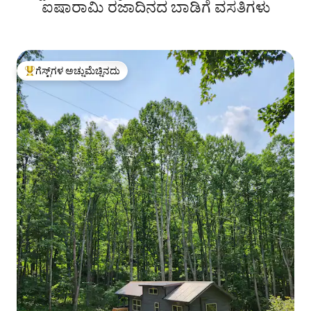
ಐಷಾರಾಮಿ ರಜಾದಿನದ ಬಾಡಿಗೆ ವಸತಿಗಳು
ಗೆಸ್ಟ್‌ಗಳ ಅಚ್ಚುಮೆಚ್ಚಿನದು
ಗೆಸ್ಟ್‌ಗಳಿಗೆ ಅತಿ ಹೆಚ್ಚು ಅಚ್ಚುಮೆಚ್ಚಿನದು