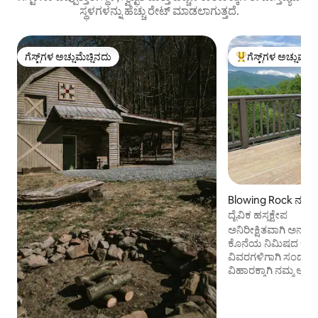
ಸ್ಥಳಗಳನ್ನು ಹೆಚ್ಚು ರೇಟ್ ಮಾಡಲಾಗುತ್ತದೆ.
ಗೆಸ್ಟ್‌ಗಳ ಅಚ್ಚುಮೆಚ್ಚಿನದು
ಗೆಸ್ಟ್‌ಗಳ ಅಚ್ಚುಮೆಚ್
ಗೆಸ್ಟ್‌ಗಳ ಅಚ್ಚುಮೆಚ್ಚಿನದು
ಗೆಸ್ಟ್‌ಗಳಿಗೆ ಅತಿ ಹೆಚ್ಚು
Blowing Rock ನಲ್ಲಿ ಕ್
ದೈವಿಕ ಹಸ್ತಕ್ಷೇಪ
ಅನಿರೀಕ್ಷಿತವಾಗಿ ಅನುಕ
ಕೊನೆಯ ನಿಮಿಷದ ಬುಕಿ
ವಿವರಗಳಿಗಾಗಿ ಸಂದೇಶ ಕಳುಹಿಸಿ!
ವಿಹಾರಕ್ಕಾಗಿ ನಮ್ಮ ಆ
ಸಿದ್ಧವಾಗಿದೆ! ಬೂನ್ & 
ಕೆಲವೇ ನಿಮಿಷಗಳ ದೂರದ
ಇಂಟರ್‌ವೆನ್ಷನ್ 5 ಬೆಡ