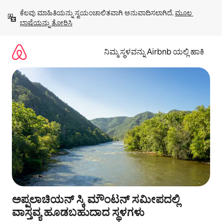
ವಿಷಯಕ್ಕೆ
ಕೆಲವು ಮಾಹಿತಿಯನ್ನು ಸ್ವಯಂಚಾಲಿತವಾಗಿ ಅನುವಾದಿಸಲಾಗಿದೆ. 
ಮೂಲ 
ಹೋಗಿ
ಭಾಷೆಯನ್ನು ತೋರಿಸಿ
ನಿಮ್ಮ ಸ್ಥಳವನ್ನು Airbnb ಯಲ್ಲಿ ಹಾಕಿ
ಅಪ್ಪಲಾಚಿಯನ್ ಸ್ಕಿ ಮೌಂಟನ್ ಸಮೀಪದಲ್ಲಿ
ವಾಸ್ತವ್ಯ ಹೂಡಬಹುದಾದ ಸ್ಥಳಗಳು