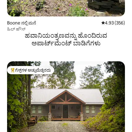
Boone ನಲ್ಲಿ ಮನೆ
5 ರಲ್ಲಿ 4.93 ಸರಾ
4.93 (356)
ಹಿಲ್ ಹೌಸ್
ಹವಾನಿಯಂತ್ರಣವನ್ನು ಹೊಂದಿರುವ
ಅಪಾರ್ಟ್‌ಮೆಂಟ್‌ ಬಾಡಿಗೆಗಳು
ಗೆಸ್ಟ್‌ಗಳ ಅಚ್ಚುಮೆಚ್ಚಿನದು
ಗೆಸ್ಟ್‌ಗಳಿಗೆ ಅತಿ ಹೆಚ್ಚು ಅಚ್ಚುಮೆಚ್ಚಿನದು