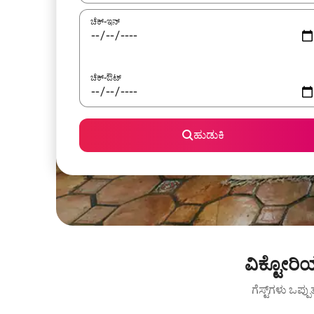
ಚೆಕ್-ಇನ್
ಚೆಕ್-ಔಟ್
ಹುಡುಕಿ
ವಿಕ್ಟೋರಿ
ಗೆಸ್ಟ್‌ಗಳು ಒಪ್ಪ