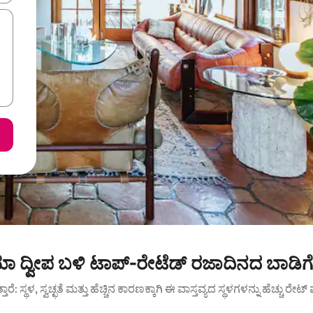
ಯಾ ದ್ವೀಪ ಬಳಿ ಟಾಪ್-ರೇಟೆಡ್ ರಜಾದಿನದ ಬಾಡಿಗ
ುತ್ತಾರೆ: ಸ್ಥಳ, ಸ್ವಚ್ಛತೆ ಮತ್ತು ಹೆಚ್ಚಿನ ಕಾರಣಕ್ಕಾಗಿ ಈ ವಾಸ್ತವ್ಯದ ಸ್ಥಳಗಳನ್ನು ಹೆಚ್ಚು ರೇ