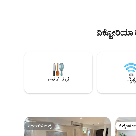
ಸೌಕರ್ಯಗಳಿರುವ ಅಡುಗೆಮನೆ, ವೇಗದ Wi-Fi ಮತ್ತು
ದೀರ್ಘಾವಧಿ
ಐಚ್ಛಿಕ ಸ್ವಚ್ಛಗೊಳಿಸುವ ಸೇವೆಯನ್ನು ಆನಂದಿಸಿ. 10+
ಪ್ರಯಾಣಿಕರು
ರಾತ್ರಿಗಳ ಬುಕಿಂಗ್‌ಗಳಿಗೆ ಕಾಂಪ್ಲಿಮೆಂಟರಿ ಏರ್‌ಪೋರ್ಟ್
ಇಕೋಯಿಯ ವಿಶ
ಪಿಕಪ್ ಅನ್ನು ಸೇರಿಸಲಾಗಿದೆ. ಸುರಕ್ಷಿತ 1004
ಗೆಸ್ಟ್‌ಗಳು 
ಎಸ್ಟೇಟ್‌ನೊಳಗೆ ನೆಲೆಗೊಂಡಿದೆ, ಕಡಲತೀರಗಳು,
ಮತ್ತು ಸಾಮೀಪ
ವಿಕ್ಟೋರಿಯಾ 
ಊಟದ ಸ್ಥಳಗಳು ಮತ್ತು ರಾತ್ರಿಜೀವನಕ್ಕೆ ಹತ್ತಿರದಲ್ಲಿದೆ.
ಅಡುಗೆ ಮನೆ
ವೈಫೈ
ಸೂಪರ್‌ಹೋಸ್ಟ್
ಗೆಸ್ಟ್‌ಗಳ ಅ
ಸೂಪರ್‌ಹೋಸ್ಟ್
ಗೆಸ್ಟ್‌ಗಳ ಅ