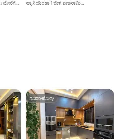
ಯ ಮೇರೆಗೆ
ಹ್ಯಾಸಿಯೆಂಡಾ 1 ಬೆಡ್ ಐಷಾರಾಮಿ
ಅಪಾರ್ಟ್‌ಮೆಂಟ್+24h ಪವರ್ & AC
ಸೂಪರ್‌ಹೋಸ್ಟ್
ಸೂಪರ್‌ಹೋಸ್ಟ್