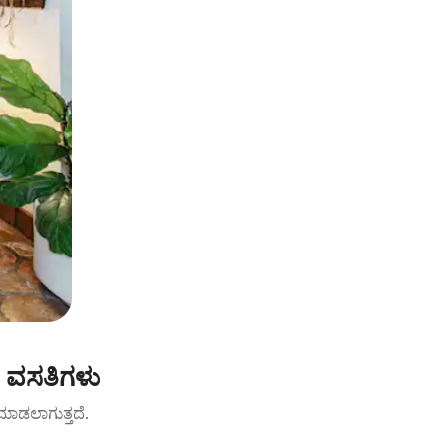
ೆ ವಸತಿಗಳು
ಟ್ ಮಾಡಲಾಗುತ್ತದೆ.