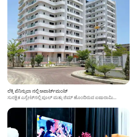
ಲೆಕ್ಕಿ ಪೆನಿನ್ಸುಲಾ ನಲ್ಲಿ ಅಪಾರ್ಟ್‌ಮಂಟ್
ಸುರಕ್ಷಿತ ಎಸ್ಟೇಟ್‌ನಲ್ಲಿ ಪೂಲ್ ಮತ್ತು ಜಿಮ್ ಹೊಂದಿರುವ ಐಷಾರಾಮಿ
ಅಪಾರ್ಟ್‌ಮೆಂಟ್