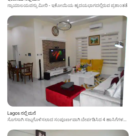
ನ್ಯಾಯಾಲಯವನ್ನು ಮೀರಿ - ಇಕೋಯಿಯ ಹೃದಯಭಾಗದಲ್ಲಿರುವ ಪ್ರಶಾಂತತೆ
Lagos ನಲ್ಲಿ ಮನೆ
ಸೊಗಸಾಗಿ ಸಜ್ಜುಗೊಳಿಸಲಾದ ಸಂಪೂರ್ಣವಾಗಿ ಬೇರ್ಪಡಿಸಿದ 4 ಹಾಸಿಗೆಗಳ
ಮನೆ