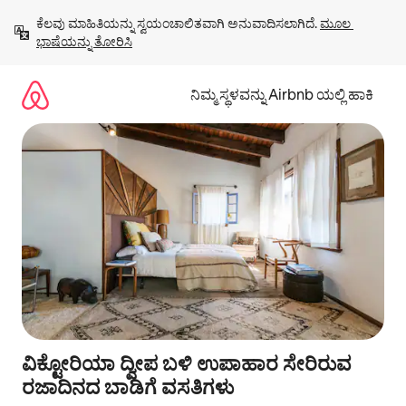
ವಿಷಯಕ್ಕೆ
ಕೆಲವು ಮಾಹಿತಿಯನ್ನು ಸ್ವಯಂಚಾಲಿತವಾಗಿ ಅನುವಾದಿಸಲಾಗಿದೆ. 
ಮೂಲ 
ಹೋಗಿ
ಭಾಷೆಯನ್ನು ತೋರಿಸಿ
ನಿಮ್ಮ ಸ್ಥಳವನ್ನು Airbnb ಯಲ್ಲಿ ಹಾಕಿ
ವಿಕ್ಟೋರಿಯಾ ದ್ವೀಪ ಬಳಿ ಉಪಾಹಾರ ಸೇರಿರುವ
ರಜಾದಿನದ ಬಾಡಿಗೆ ವಸತಿಗಳು