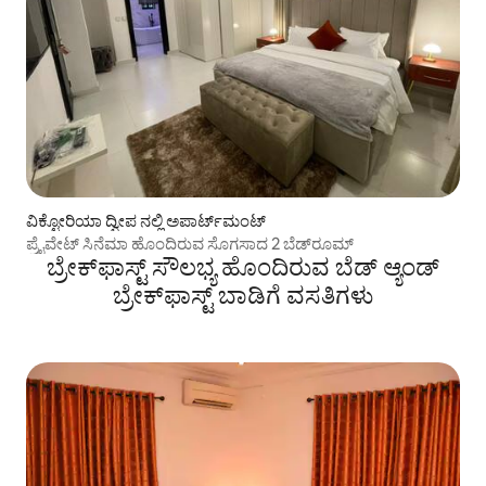
ವಿಕ್ಟೋರಿಯಾ ದ್ವೀಪ ನಲ್ಲಿ ಅಪಾರ್ಟ್‌ಮಂಟ್
ಪ್ರೈವೇಟ್ ಸಿನೆಮಾ ಹೊಂದಿರುವ ಸೊಗಸಾದ 2 ಬೆಡ್‌ರೂಮ್
ಬ್ರೇಕ್‌ಫಾಸ್ಟ್ ‌ಸೌಲಭ್ಯ ಹೊಂದಿರುವ ಬೆಡ್ ಆ್ಯಂಡ್
ಬ್ರೇಕ್‌ಫಾಸ್ಟ್‌ ಬಾಡಿಗೆ ವಸತಿಗಳು