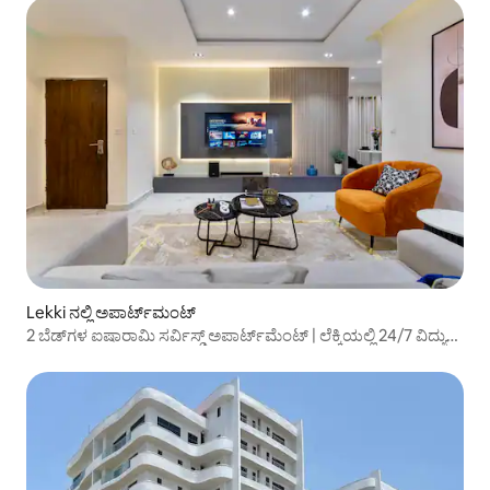
Lekki ನಲ್ಲಿ ಅಪಾರ್ಟ್‌ಮಂಟ್
2 ಬೆಡ್‌ಗಳ ಐಷಾರಾಮಿ ಸರ್ವಿಸ್ಡ್ ಅಪಾರ್ಟ್‌ಮೆಂಟ್ | ಲೆಕ್ಕಿಯಲ್ಲಿ 24/7 ವಿದ್ಯುತ್
ಸೌಲಭ್ಯ