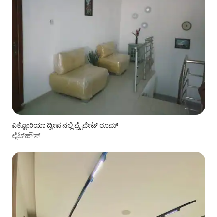
ವಿಕ್ಟೋರಿಯಾ ದ್ವೀಪ ನಲ್ಲಿ ಪ್ರೈವೇಟ್ ರೂಮ್
ಲೈಟ್‌ಹೌಸ್