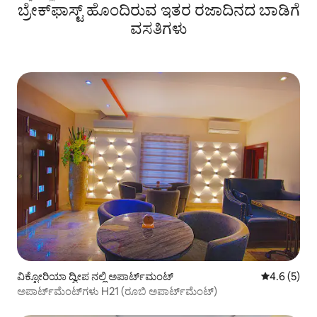
ಬ್ರೇಕ್‌ಫಾಸ್ಟ್ ಹೊಂದಿರುವ ಇತರ ರಜಾದಿನದ ಬಾಡಿಗೆ
ವಸತಿಗಳು
ವಿಕ್ಟೋರಿಯಾ ದ್ವೀಪ ನಲ್ಲಿ ಅಪಾರ್ಟ್‌ಮಂಟ್
5 ರಲ್ಲಿ 4.6 ಸ
4.6 (5)
ಅಪಾರ್ಟ್‌ಮೆಂಟ್‌ಗಳು H21 (ರೂಬಿ ಅಪಾರ್ಟ್‌ಮೆಂಟ್)