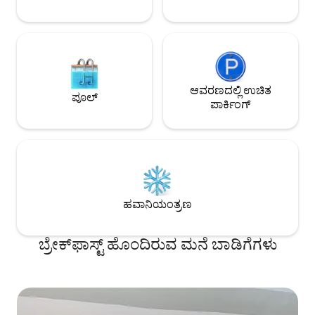
ಪೂಲ್.
ಆವರಣದಲ್ಲಿ ಉಚಿತ
ಪೂಲ್
ಪಾರ್ಕಿಂಗ್
ಹವಾನಿಯಂತ್ರಣ
ಬ್ರೇಕ್‍‍ಫಾಸ್ಟ್ ಹೊಂದಿರುವ ಮನೆ ಬಾಡಿಗೆಗಳು