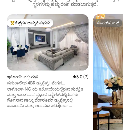
ಸ್ಥಳಗಳನ್ನು ಹೆಚ್ಚು ರೇಟ್ ಮಾಡಲಾಗುತ್ತದೆ.
ಗೆಸ್ಟ್‌ಗಳ ಅಚ್ಚುಮೆಚ್ಚಿನದು
ಸೂಪರ್‌ಹೋಸ್ಟ್
ಗೆಸ್ಟ್‌ಗಳಿಗೆ ಅತಿ ಹೆಚ್ಚು ಅಚ್ಚುಮೆಚ್ಚಿನದು
ಸೂಪರ್‌ಹೋಸ್ಟ್
ಇಕೋಯಿ ನಲ್ಲಿ ಮನೆ
5 ರಲ್ಲಿ 5.0 ಸರಾಸರಿ ರೇಟಿಂಗ್, 7 ವಿ
5.0 (7)
ಸಮಕಾಲೀನ 4BR ಡ್ಯುಪ್ಲೆಕ್ಸ್ | ವೇಗದ
ವೈಫೈ+ಬೇಡಿಕೆಯ ಮೇರೆಗೆ ಬಾಣಸಿಗ
ಲಾಗೋಸ್-NG ಯ ಇಕೋಯಿಯಲ್ಲಿರುವ ಸುರಕ್ಷಿತ
ಮತ್ತು ಶಾಂತವಾದ ಪ್ರಧಾನ ಎಸ್ಟೇಟ್‌ನಲ್ಲಿರುವ ಈ
ಸೊಗಸಾದ ನಾಲ್ಕು ಬೆಡ್‌ರೂಮ್ ಡ್ಯುಪ್ಲೆಕ್ಸ್‌ನಲ್ಲಿ
ಐಷಾರಾಮಿ ಮತ್ತು ಆರಾಮದ ಪರಿಪೂರ್ಣ
ಮಿಶ್ರಣವನ್ನು ಆನಂದಿಸಿ. ಸರಳವಾದ ಸ್ಪರ್ಶದೊಂದಿಗೆ
ವಿನ್ಯಾಸಗೊಳಿಸಲಾದ ಈ ಆಧುನಿಕ ಸ್ಥಳವು
ಕುಟುಂಬಗಳು, ವ್ಯವಹಾರ ಪ್ರಯಾಣಿಕರು ಅಥವಾ
ಸ್ನೇಹಿತರ ಗುಂಪಿಗೆ ಸೊಗಸಾದ ವಾತಾವರಣವನ್ನು