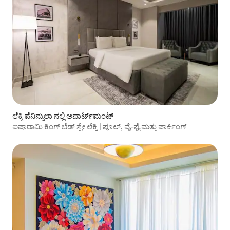
ಲೆಕ್ಕಿ ಪೆನಿನ್ಸುಲಾ ನಲ್ಲಿ ಅಪಾರ್ಟ್‌ಮಂಟ್
ಐಷಾರಾಮಿ ಕಿಂಗ್ ಬೆಡ್ ಸ್ಟೇ ಲೆಕ್ಕಿ | ಪೂಲ್, ವೈ-ಫೈ ಮತ್ತು ಪಾರ್ಕಿಂಗ್