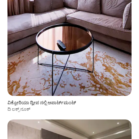
ವಿಕ್ಟೋರಿಯಾ ದ್ವೀಪ ನಲ್ಲಿ ಅಪಾರ್ಟ್‌ಮಂಟ್
ದಿ ಲಕ್ಸ್ ನೂಕ್