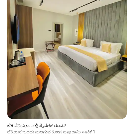
ಲೆಕ್ಕಿ ಪೆನಿನ್ಸುಲಾ ನಲ್ಲಿ ಪ್ರೈವೇಟ್ ರೂಮ್
ಲೆಕ್ಕಿಯಲ್ಲಿ ಒಂದು ಮಲಗುವ ಕೋಣೆ ಐಷಾರಾಮಿ ಸೂಟ್ 1