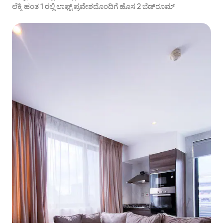
ಲೆಕ್ಕಿ ಹಂತ 1 ರಲ್ಲಿ ಲಾಫ್ಟ್ ಪ್ರವೇಶದೊಂದಿಗೆ ಹೊಸ 2 ಬೆಡ್‌ರೂಮ್