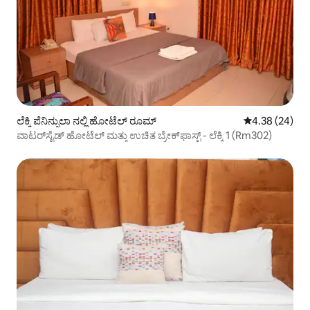
ಲೆಕ್ಕಿ ಪೆನಿನ್ಸುಲಾ ನಲ್ಲಿ ಹೋಟೆಲ್ ರೂಮ್
5 ರಲ್ಲಿ 4.38 ಸರ
4.38 (24)
ವಾಟರ್‌ಸೈಡ್ ಹೋಟೆಲ್ ಮತ್ತು ಉಚಿತ ಬ್ರೇಕ್‌ಫಾಸ್ಟ್ - ಲೆಕ್ಕಿ 1 (Rm302)