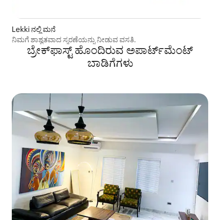
Lekki ನಲ್ಲಿ ಮನೆ
ನಿಮಗೆ ಶಾಶ್ವತವಾದ ಸ್ಮರಣೆಯನ್ನು ನೀಡುವ ವಸತಿ.
ಬ್ರೇಕ್‍ಫಾಸ್ಟ್ ಹೊಂದಿರುವ ಅಪಾರ್ಟ್‌ಮೆಂಟ್
ಬಾಡಿಗೆಗಳು